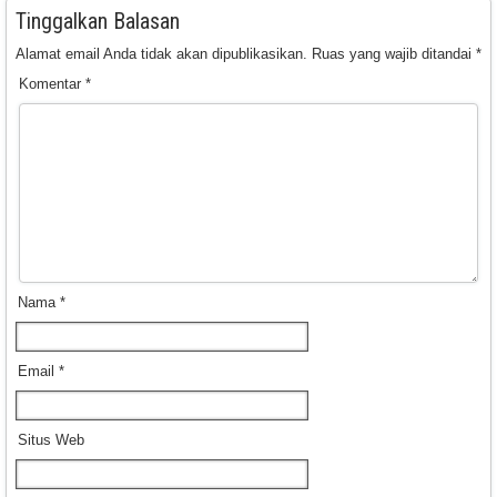
Tinggalkan Balasan
Alamat email Anda tidak akan dipublikasikan.
Ruas yang wajib ditandai
*
Komentar
*
Nama
*
Email
*
Situs Web