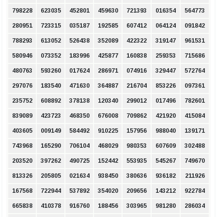
798228
623035
452801
459630
721393
016354
564773
280951
723315
035187
192585
607412
064124
091842
788293
613052
526438
352089
422322
319147
961531
580946
073352
183996
425877
160838
259353
715686
480763
593260
017624
286971
074916
329447
572764
297076
183540
471630
364887
216704
853226
097361
235752
608892
378138
120340
299012
017496
782601
839089
423723
468350
676008
709862
421920
415084
403605
009149
584492
910225
157956
988040
139171
743968
165290
706104
468029
980353
607609
302488
203520
397262
490725
152442
553935
545267
749670
813326
205805
021634
938450
380636
936182
211926
167568
722944
537892
354020
209656
143212
922784
665838
410378
916760
188456
303965
981280
286034