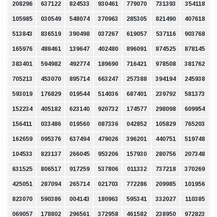
208296
637122
824533
930461
779070
731393
354118
105985
030549
548074
370963
285305
821490
407618
513843
836519
390498
037267
619057
537116
903768
165976
488461
139647
402480
896091
874525
878145
383401
594982
492774
189690
716421
978508
381762
705213
453070
895714
663247
257388
394194
245938
593019
176829
019544
514036
687401
239792
581373
152234
405182
623140
920732
174577
298098
609954
156411
033486
019560
087336
042852
105829
765203
162659
095376
637494
479026
396201
440751
519748
104533
823137
266045
953206
157930
280756
207348
631525
806517
917259
537806
011332
737218
370269
425051
287094
265714
021703
772286
209985
101956
823070
590386
004143
180963
595341
332027
110385
069057
178802
296561
372958
461582
238950
972823