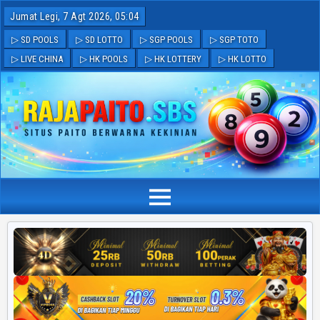
Jumat Legi, 7 Agt 2026, 05:05
▷ SD POOLS
▷ SD LOTTO
▷ SGP POOLS
▷ SGP TOTO
▷ LIVE CHINA
▷ HK POOLS
▷ HK LOTTERY
▷ HK LOTTO