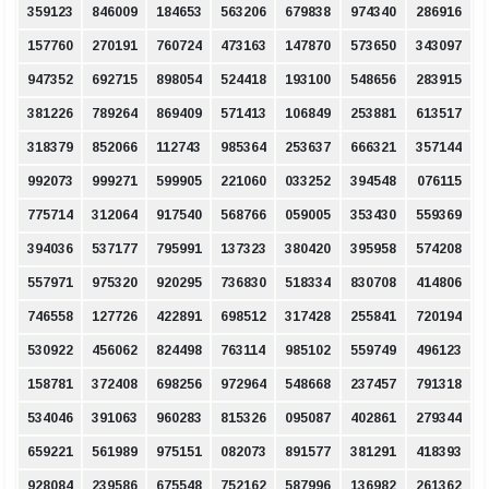
359123
846009
184653
563206
679838
974340
286916
157760
270191
760724
473163
147870
573650
343097
947352
692715
898054
524418
193100
548656
283915
381226
789264
869409
571413
106849
253881
613517
318379
852066
112743
985364
253637
666321
357144
992073
999271
599905
221060
033252
394548
076115
775714
312064
917540
568766
059005
353430
559369
394036
537177
795991
137323
380420
395958
574208
557971
975320
920295
736830
518334
830708
414806
746558
127726
422891
698512
317428
255841
720194
530922
456062
824498
763114
985102
559749
496123
158781
372408
698256
972964
548668
237457
791318
534046
391063
960283
815326
095087
402861
279344
659221
561989
975151
082073
891577
381291
418393
928084
239586
675548
752162
587996
136982
261362