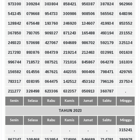
973300
309284
303804
858421
950387
387824
962960
541345
079668
954733
300986
908506
565562
648396
128842
675648
193760
246920
134607
419934
853552
367850
793705
909327
871243
165488
493194
231552
249323
570698
427067
694689
986702
592179
325134
217293
893876
084739
219214
212463
032991
001638
996744
718572
087521
721016
845867
064278
161039
156582
014556
467621
442355
900406
798471
429765
783317
038395
064475
142512
453162
796126
237534
211277
328498
623306
632357
050913
360787
.
Senin
Selasa
Rabu
Kamis
Jumat
Sabtu
Minggu
TAHUN 2023
Senin
Selasa
Rabu
Kamis
Jumat
Sabtu
Minggu
.
.
.
.
.
.
315241
867247
108468
352954
274006
546689
714791
280978