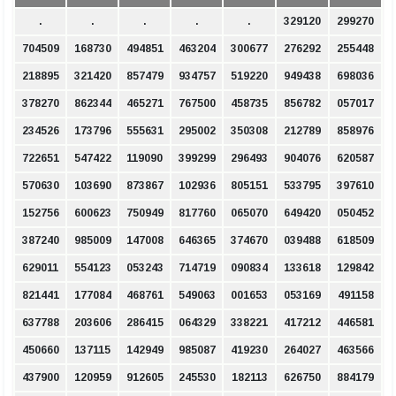
.
.
.
.
.
329120
299270
704509
168730
494851
463204
300677
276292
255448
218895
321420
857479
934757
519220
949438
698036
378270
862344
465271
767500
458735
856782
057017
234526
173796
555631
295002
350308
212789
858976
722651
547422
119090
399299
296493
904076
620587
570630
103690
873867
102936
805151
533795
397610
152756
600623
750949
817760
065070
649420
050452
387240
985009
147008
646365
374670
039488
618509
629011
554123
053243
714719
090834
133618
129842
821441
177084
468761
549063
001653
053169
491158
637788
203606
286415
064329
338221
417212
446581
450660
137115
142949
985087
419230
264027
463566
437900
120959
912605
245530
182113
626750
884179