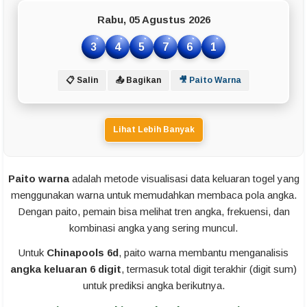
Rabu, 05 Agustus 2026
3
4
5
7
6
1
📋 Salin
📤 Bagikan
🎥 Paito Warna
Lihat Lebih Banyak
Paito warna
adalah metode visualisasi data keluaran togel yang
menggunakan warna untuk memudahkan membaca pola angka.
Dengan paito, pemain bisa melihat tren angka, frekuensi, dan
kombinasi angka yang sering muncul.
Untuk
Chinapools 6d
, paito warna membantu menganalisis
angka keluaran 6 digit
, termasuk total digit terakhir (digit sum)
untuk prediksi angka berikutnya.