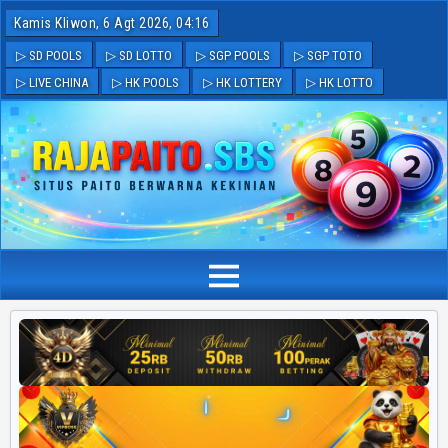
Kamis Kliwon, 6 Agt 2026, 04:16
▷ SD POOLS
▷ SD LOTTO
▷ SGP POOLS
▷ SGP TOTO
▷ LIVE CHINA
▷ HK POOLS
▷ HK LOTTERY
▷ HK LOTTO