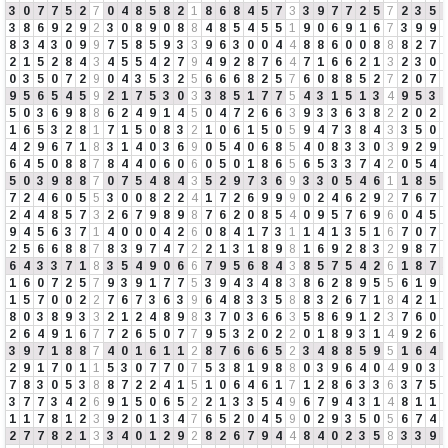
3
0
7
7
5
2
7
0
4
8
5
8
2
1
8
6
8
4
5
7
3
3
9
7
7
2
5
7
2
3
5
3
8
6
9
2
9
2
3
0
8
9
0
8
8
4
8
5
4
5
5
1
9
0
6
9
1
6
7
3
9
9
8
3
4
3
0
9
9
7
5
8
5
9
3
3
9
6
3
0
0
4
4
8
8
6
0
0
8
8
8
2
7
2
1
5
2
8
4
3
4
5
5
4
2
7
9
4
9
2
8
7
6
4
7
1
6
6
2
1
3
2
3
0
0
3
5
0
7
2
9
0
4
3
5
3
2
5
6
6
6
8
2
5
7
6
0
8
8
5
2
7
2
0
7
9
5
6
5
4
5
9
2
1
7
5
3
0
3
3
8
5
1
7
7
5
4
3
1
5
1
3
4
9
5
3
5
0
3
6
9
8
8
6
2
4
9
1
4
5
0
4
7
2
6
6
3
9
3
3
6
3
8
2
2
0
2
1
6
5
3
2
8
1
7
1
5
0
8
3
2
1
0
6
1
5
0
5
9
4
7
3
8
4
3
3
5
0
4
2
9
6
7
1
8
3
1
4
0
3
6
9
0
5
4
0
6
8
5
4
0
8
3
3
0
3
9
2
9
6
4
5
0
8
8
7
8
4
4
0
6
0
6
0
5
0
1
8
6
5
6
5
3
3
7
4
2
0
5
4
5
0
3
9
8
8
7
0
7
5
4
8
4
3
5
2
9
7
3
6
9
3
3
0
5
4
6
1
1
8
5
7
2
4
6
0
5
5
3
0
0
8
2
2
4
1
7
2
6
9
9
9
0
2
4
6
2
9
2
7
6
7
2
4
4
8
5
7
3
2
6
7
9
8
9
8
7
6
2
0
8
5
4
0
9
5
7
6
9
6
0
4
5
9
4
5
6
3
7
1
4
0
0
0
4
2
6
0
8
4
1
7
3
1
1
4
1
3
5
1
6
7
0
7
2
5
6
6
8
8
7
8
3
9
7
4
7
2
2
1
3
1
8
9
8
1
6
9
2
8
3
2
9
8
7
6
4
3
3
7
1
8
3
5
4
9
0
6
6
7
9
5
6
8
4
3
8
5
7
5
4
2
6
1
8
7
1
6
0
7
2
5
7
9
3
9
1
7
7
5
3
9
4
3
4
8
3
8
6
2
8
9
5
5
6
1
9
1
5
7
0
0
2
2
7
6
7
3
6
3
9
6
4
8
3
3
5
8
8
3
2
6
7
1
8
4
2
1
8
0
3
8
9
3
3
2
1
2
4
8
9
8
3
7
0
3
6
6
3
5
8
6
9
1
2
3
7
6
0
2
6
4
9
1
6
7
7
2
6
5
0
7
7
9
5
3
2
0
2
2
0
1
8
9
3
1
4
9
2
6
3
9
7
1
8
8
7
4
0
1
6
1
1
2
8
7
6
6
6
5
2
3
4
8
8
5
9
5
1
6
4
2
9
1
7
0
1
1
5
3
0
7
7
0
7
5
3
8
1
9
8
8
0
3
9
6
4
0
4
9
0
3
7
8
3
0
5
3
8
8
7
2
2
4
1
5
1
0
6
4
6
1
7
1
2
8
6
3
3
6
3
7
5
3
7
7
3
4
2
6
9
1
5
0
6
5
2
2
1
3
3
5
4
9
6
7
9
4
3
1
4
8
1
1
1
1
7
8
1
2
3
9
2
0
1
3
4
7
6
5
2
0
4
5
9
0
2
9
3
5
0
5
6
7
4
2
7
7
8
2
1
3
3
4
0
1
2
9
2
8
2
6
7
9
4
4
8
4
0
2
3
5
8
3
3
9