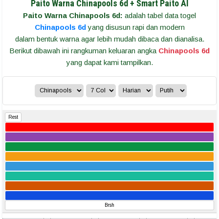
Paito Warna Chinapools 6d + Smart Paito AI
Paito Warna Chinapools 6d:
adalah tabel data togel
Chinapools 6d
yang disusun rapi dan modern
dalam bentuk warna agar lebih mudah dibaca dan dianalisa.
Berikut dibawah ini rangkuman keluaran angka
Chinapools 6d
yang dapat kami tampilkan.
Rest
Brsh