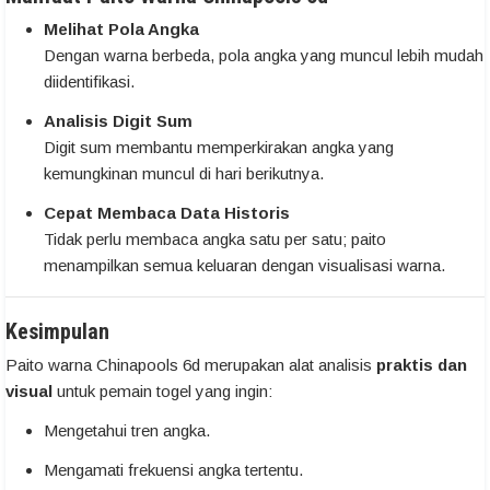
Melihat Pola Angka
Dengan warna berbeda, pola angka yang muncul lebih mudah
diidentifikasi.
Analisis Digit Sum
Digit sum membantu memperkirakan angka yang
kemungkinan muncul di hari berikutnya.
Cepat Membaca Data Historis
Tidak perlu membaca angka satu per satu; paito
menampilkan semua keluaran dengan visualisasi warna.
Kesimpulan
Paito warna Chinapools 6d merupakan alat analisis
praktis dan
visual
untuk pemain togel yang ingin:
Mengetahui tren angka.
Mengamati frekuensi angka tertentu.