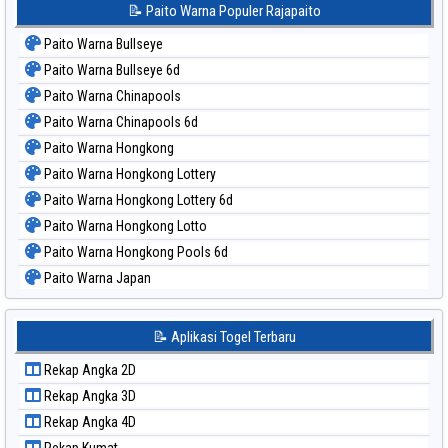
📝 Paito Warna Populer Rajapaito
Paito Warna Bullseye
Paito Warna Bullseye 6d
Paito Warna Chinapools
Paito Warna Chinapools 6d
Paito Warna Hongkong
Paito Warna Hongkong Lottery
Paito Warna Hongkong Lottery 6d
Paito Warna Hongkong Lotto
Paito Warna Hongkong Pools 6d
Paito Warna Japan
Paito Warna Japan 6d
Paito Warna Korea
📝 Aplikasi Togel Terbaru
Paito Warna Kuda Lari
Rekap Angka 2D
Paito Warna Magnum Cambodia
Rekap Angka 3D
Paito Warna Nagoya
Rekap Angka 4D
Paito Warna New York Midday
Rekap Kumat