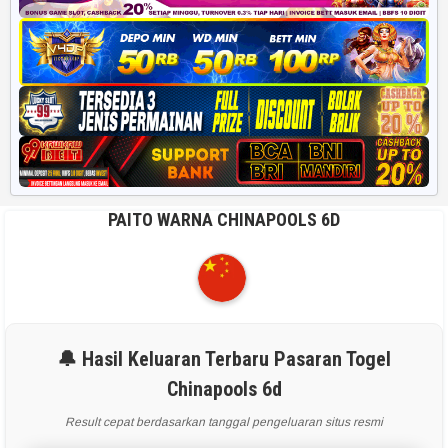
PAITO WARNA CHINAPOOLS 6D
🔔 Hasil Keluaran Terbaru Pasaran Togel
Chinapools 6d
Result cepat berdasarkan tanggal pengeluaran situs resmi