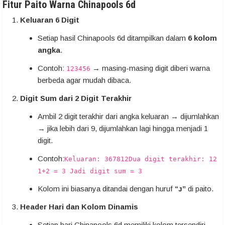
Fitur Paito Warna Chinapools 6d
Keluaran 6 Digit
Setiap hasil Chinapools 6d ditampilkan dalam
6 kolom
angka
.
Contoh:
→ masing-masing digit diberi warna
123456
berbeda agar mudah dibaca.
Digit Sum dari 2 Digit Terakhir
Ambil 2 digit terakhir dari angka keluaran → dijumlahkan
→ jika lebih dari 9, dijumlahkan lagi hingga menjadi 1
digit.
Contoh:
Keluaran:
367812
Dua digit terakhir:
12
1
+2
=
3
Jadi
digit
sum
=
3
Kolom ini biasanya ditandai dengan huruf
“ᴊ”
di paito.
Header Hari dan Kolom Dinamis
Setiap hari Chinapools 6d memiliki kolom tersendiri.