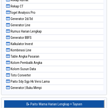
Paito Warna North Carolina Day
Rekap CT
Paito Warna Pcso
Togel Analysis Pro
Paito Warna Pennsylvania Day
Generator 2d/3d
Paito Warna Sao Paulo
Generator Line
Paito Warna Singapore
Rumus Harian Lengkap
Paito Warna Sydney
Generator BBFS
Paito Warna Sydney Lottery
Kalkulator Invest
Paito Warna Sydney Lottery 6d
Kombinasi Line
Paito Warna Sydney Lotto
Table Angka Pasaran
Paito Warna Sydney Pools 6d
Kolom Pembalik Angka
Paito Warna Taipei
Kolom Susun Data
Paito Warna Taiwan
Toto Converter
Paito Sdy Sgp Hk Versi Lama
Generator | Buku Mimpi
📝 Paito Warna Harian Lengkap + Taysen