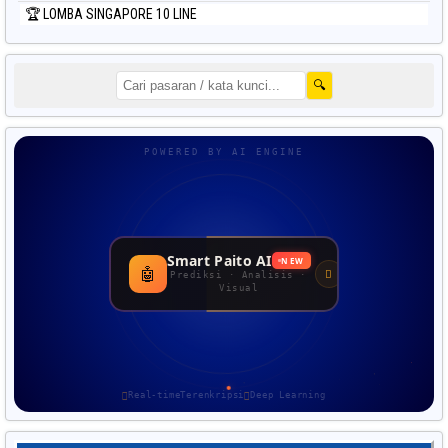
🏆 LOMBA SINGAPORE 10 LINE
🔍
POWERED BY AI ENGINE
Smart Paito AI
NEW
🤖
Prediksi · Analisis ·
Visual
Real-time
Terenkripsi
Deep Learning