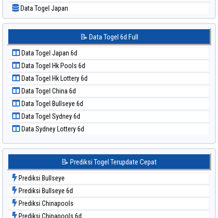
📝 Pola Dasar Sydney Lottery 6d
Data Togel Japan
📝 Pola Dasar Sydney Lotto
Data Togel Japan 6d
📝 Pola Dasar Sydney Pools 6d
Data Togel Korea
📝 Data Togel 6d Full
📝 Pola Dasar Taipei
Data Togel Kuda Lari
📝 Pola Dasar Taiwan
Data Togel Japan 6d
Data Togel Magnum Cambodia
Data Togel Hk Pools 6d
Data Togel Nagoya
Data Togel Hk Lottery 6d
Data Togel North Carolina Day
Data Togel China 6d
Data Togel Pcso
Data Togel Bullseye 6d
Data Togel Sao Paulo
Data Togel Sydney 6d
Data Togel Singapore
Data Sydney Lottery 6d
Data Togel Sydney
Data Togel Sydney Lottery
Data Togel Sydney Lottery 6d
📝 Prediksi Togel Terupdate Cepat
Data Togel Sydney Lotto
Prediksi Bullseye
Data Togel Sydney Pools 6d
Prediksi Bullseye 6d
Data Togel Taipei
Prediksi Chinapools
Data Togel Taiwan
Prediksi Chinapools 6d