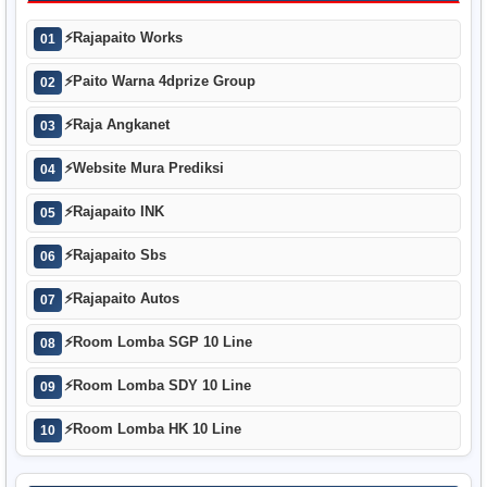
⚡
Rajapaito Works
01
⚡
Paito Warna 4dprize Group
02
⚡
Raja Angkanet
03
⚡
Website Mura Prediksi
04
⚡
Rajapaito INK
05
⚡
Rajapaito Sbs
06
⚡
Rajapaito Autos
07
⚡
Room Lomba SGP 10 Line
08
⚡
Room Lomba SDY 10 Line
09
⚡
Room Lomba HK 10 Line
10