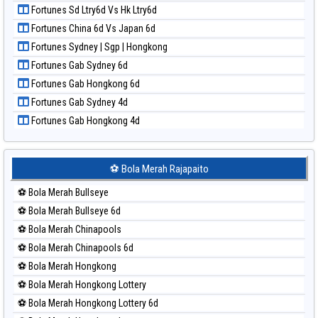
Fortunes Sd Ltry6d Vs Hk Ltry6d
Paito Harian New York Midday
Fortunes China 6d Vs Japan 6d
Paito Harian North Carolina Day
Fortunes Sydney | Sgp | Hongkong
Paito Harian Pcso
Fortunes Gab Sydney 6d
Paito Harian Pennsylvania Day
Fortunes Gab Hongkong 6d
Paito Harian Sao Paulo
Fortunes Gab Sydney 4d
Paito Harian Singapore
Fortunes Gab Hongkong 4d
Paito Harian Sydney
Paito Harian Sydney Lottery
Paito Harian Sydney Lottery 6d
⚽ Bola Merah Rajapaito
Paito Harian Sydney Lotto
⚽ Bola Merah Bullseye
Paito Harian Sydney Pools 6d
⚽ Bola Merah Bullseye 6d
Paito Harian Taipei
⚽ Bola Merah Chinapools
Paito Harian Taiwan
⚽ Bola Merah Chinapools 6d
⚽ Bola Merah Hongkong
⚽ Bola Merah Hongkong Lottery
⚽ Bola Merah Hongkong Lottery 6d