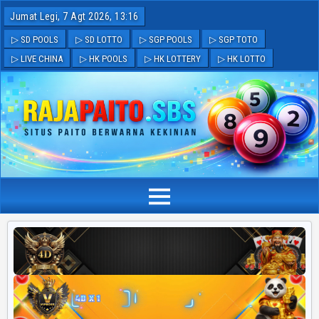
Jumat Legi, 7 Agt 2026, 13:16
▷ SD POOLS
▷ SD LOTTO
▷ SGP POOLS
▷ SGP TOTO
▷ LIVE CHINA
▷ HK POOLS
▷ HK LOTTERY
▷ HK LOTTO