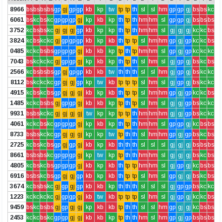
8966
bs
bs
bs
bs
gp
gj
gp
gp
kb
kp
tw
tp
tp
th
sl
sl
hm
gp
gp
gj
bs
bs
kc
6061
bs
kc
bs
kc
gp
gp
gp
gj
kp
kb
kp
th
tp
th
hm
hm
sl
gp
gp
gj
bs
bs
bs
3752
kc
bs
bs
kc
gj
gj
gj
gp
kb
kp
kp
th
tp
th
hm
hm
sl
gj
gj
gj
kc
kc
bs
3824
kc
bs
kc
kc
gj
gp
gp
gp
kb
kp
kb
th
tp
tp
sl
hm
hm
gp
gj
gp
kc
kc
bs
0485
kc
kc
bs
bs
gp
gp
gp
gj
kb
kb
kp
tp
th
tp
hm
hm
sl
gp
gj
gp
kc
kc
kc
7043
bs
kc
kc
kc
gj
gp
gp
gj
kp
kb
kp
th
tp
th
sl
hm
sl
gj
gp
gj
bs
kc
bs
2566
kc
bs
bs
bs
gp
gj
gp
gp
kb
kb
tw
th
th
th
sl
sl
hm
gj
gp
gj
bs
kc
kc
8112
bs
kc
kc
kc
gp
gj
gj
gp
kp
tw
kb
tp
tp
tp
sl
hm
sl
gj
gp
gj
bs
kc
kc
4915
kc
bs
kc
bs
gp
gj
gj
gj
kb
kp
kb
th
tp
tp
sl
hm
hm
gp
gj
gp
kc
kc
bs
1485
kc
kc
bs
bs
gj
gp
gp
gj
kb
kb
kp
tp
th
tp
sl
hm
sl
gj
gj
gp
bs
kc
kc
9931
bs
bs
kc
kc
gj
gj
gj
gj
tw
kp
kp
tp
tp
th
hm
hm
hm
gj
gj
gp
bs
kc
kc
4061
kc
kc
bs
kc
gp
gp
gp
gj
kp
kb
kp
th
tp
th
hm
hm
sl
gp
gp
gj
kc
bs
bs
8733
bs
bs
kc
kc
gp
gj
gj
gj
kp
kp
tw
tp
th
th
sl
hm
hm
gp
gj
gp
bs
kc
bs
2725
kc
bs
kc
bs
gp
gj
gp
gj
kb
kp
kb
th
th
th
sl
sl
sl
gj
gj
gj
bs
bs
bs
8661
bs
bs
bs
kc
gp
gp
gp
gj
kp
tw
kp
tp
th
th
hm
hm
sl
gj
gj
gj
bs
kc
bs
4805
kc
bs
kc
bs
gp
gp
gp
gj
kb
kp
kb
th
tp
tp
hm
hm
sl
gj
gp
gj
kc
bs
bs
6916
bs
bs
kc
bs
gp
gj
gj
gp
kb
kp
kb
th
tp
tp
sl
hm
sl
gp
gj
gj
bs
kc
bs
3674
kc
bs
bs
kc
gj
gp
gj
gp
kb
kb
kp
th
th
th
sl
sl
sl
gj
gp
gp
bs
kc
kc
1223
kc
kc
kc
kc
gj
gp
gp
gj
kb
tw
kb
tp
tp
tp
sl
hm
sl
gj
gp
gj
kc
kc
bs
9459
bs
kc
bs
bs
gj
gp
gj
gj
kp
kb
kb
tp
th
th
sl
sl
hm
gp
gj
gj
kc
bs
bs
2453
kc
kc
bs
kc
gp
gp
gj
gj
kb
kb
kp
tp
th
th
hm
sl
hm
gp
gj
gp
bs
bs
bs