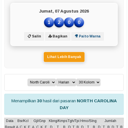
Jumat, 07 Agustus 2026
1
2
0
0
📋 Salin
📤 Bagikan
🎥 Paito Warna
Lihat Lebih Banyak
Menampilkan
30
hasil dari pasaran
NORTH CAROLINA
DAY
Data
Bsr/Kcl
Gjl/Gnp
Kbng/Kmps
Tgh/Tpi
Hmo/Slng
Jumlah
Result
A
C
K
E
A
C
K
E
D
T
B
D
T
B
D
T
B
D
T
B
D
T
B