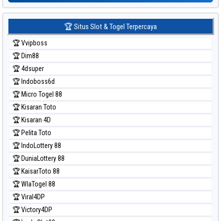
Prediksi Sydney Lottery 6d
Prediksi Sydney Lotto
🏆 Situs Slot & Togel Terpercaya
Prediksi Sydney Pools 6d
🏆 Vvipboss
Prediksi Taipei
🏆 Dim88
Prediksi Taiwan
🏆 4dsuper
🏆 Indoboss6d
🏆 Micro Togel 88
🏆 Kisaran Toto
🏆 Kisaran 4D
🏆 Pelita Toto
🏆 IndoLottery 88
🏆 DuniaLottery 88
🏆 KaisarToto 88
🏆 WlaTogel 88
🏆 Viral4DP
🏆 Victory4DP