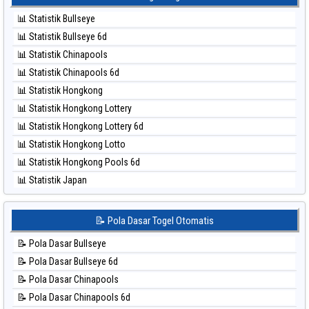
⚽ Bola Hitam Kuda Lari
⚽ Bola Merah Taiwan
📊 Statistik Bullseye
⚽ Bola Hitam Magnum Cambodia
📊 Statistik Bullseye 6d
⚽ Bola Hitam Nagoya
📊 Statistik Chinapools
⚽ Bola Hitam North Carolina Day
📊 Statistik Chinapools 6d
⚽ Bola Hitam Pcso
📊 Statistik Hongkong
⚽ Bola Hitam Sao Paulo
📊 Statistik Hongkong Lottery
⚽ Bola Hitam Singapore
📊 Statistik Hongkong Lottery 6d
⚽ Bola Hitam Sydney
📊 Statistik Hongkong Lotto
⚽ Bola Hitam Sydney Lottery
📊 Statistik Hongkong Pools 6d
⚽ Bola Hitam Sydney Lottery 6d
📊 Statistik Japan
⚽ Bola Hitam Sydney Lotto
📊 Statistik Japan 6d
⚽ Bola Hitam Sydney Pools 6d
📊 Statistik Korea
📝 Pola Dasar Togel Otomatis
⚽ Bola Hitam Taipei
📊 Statistik Kuda Lari
⚽ Bola Hitam Taiwan
📝 Pola Dasar Bullseye
📊 Statistik Magnum Cambodia
📝 Pola Dasar Bullseye 6d
📊 Statistik Nagoya
📝 Pola Dasar Chinapools
📊 Statistik New York Midday
📝 Pola Dasar Chinapools 6d
📊 Statistik North Carolina Day