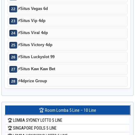
⚡
Situs Vegas 6d
22
⚡
Situs Vip 4dp
23
⚡
Situs Viral 4dp
24
⚡
Situs Victory 4dp
25
⚡
Situs Luckyslot 99
26
⚡
Situs Kaw Kaw Bet
27
⚡
4dprize Group
28
🏆 Room Lomba 5 Line – 10 Line
🏆 LOMBA SYDNEY LOTTO 5 LINE
🏆 SINGAPORE POOLS 5 LINE