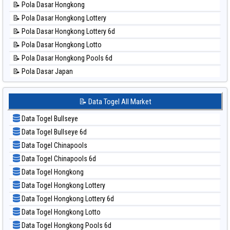
📝 Pola Dasar Hongkong
📊 Statistik Pcso
📝 Pola Dasar Hongkong Lottery
📊 Statistik Pennsylvania Day
📝 Pola Dasar Hongkong Lottery 6d
📊 Statistik Sao Paulo
📝 Pola Dasar Hongkong Lotto
📊 Statistik Singapore
📝 Pola Dasar Hongkong Pools 6d
📊 Statistik Sydney
📝 Pola Dasar Japan
📊 Statistik Sydney Lottery
📝 Pola Dasar Japan 6d
📊 Statistik Sydney Lottery 6d
📝 Pola Dasar Korea
📝 Data Togel All Market
📊 Statistik Sydney Lotto
📝 Pola Dasar Kuda Lari
📊 Statistik Sydney Pools 6d
Data Togel Bullseye
📝 Pola Dasar Magnum Cambodia
📊 Statistik Taipei
Data Togel Bullseye 6d
📝 Pola Dasar Nagoya
📊 Statistik Taiwan
Data Togel Chinapools
📝 Pola Dasar North Carolina Day
Data Togel Chinapools 6d
📝 Pola Dasar Pcso
Data Togel Hongkong
📝 Pola Dasar Sao Paulo
Data Togel Hongkong Lottery
📝 Pola Dasar Singapore
Data Togel Hongkong Lottery 6d
📝 Pola Dasar Sydney
Data Togel Hongkong Lotto
📝 Pola Dasar Sydney Lottery
Data Togel Hongkong Pools 6d