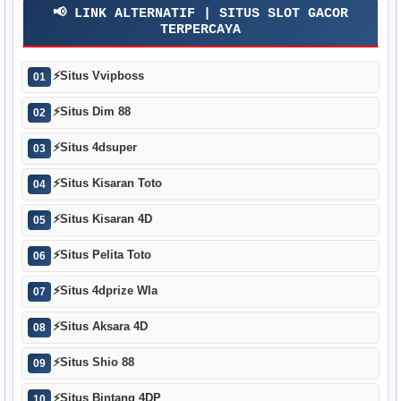
📢 LINK ALTERNATIF | SITUS SLOT GACOR
TERPERCAYA
⚡
Situs Vvipboss
01
⚡
Situs Dim 88
02
⚡
Situs 4dsuper
03
⚡
Situs Kisaran Toto
04
⚡
Situs Kisaran 4D
05
⚡
Situs Pelita Toto
06
⚡
Situs 4dprize Wla
07
⚡
Situs Aksara 4D
08
⚡
Situs Shio 88
09
⚡
Situs Bintang 4DP
10