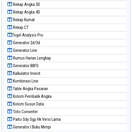
Paito Warna Magnum Cambodia
Rekap Angka 3D
Paito Warna Nagoya
Rekap Angka 4D
Paito Warna New York Midday
Rekap Kumat
Paito Warna North Carolina Day
Rekap CT
Paito Warna Pcso
Togel Analysis Pro
Paito Warna Pennsylvania Day
Generator 2d/3d
Paito Warna Sao Paulo
Generator Line
Paito Warna Singapore
Rumus Harian Lengkap
Paito Warna Sydney
Generator BBFS
Paito Warna Sydney Lottery
Kalkulator Invest
Paito Warna Sydney Lottery 6d
Kombinasi Line
Paito Warna Sydney Lotto
Table Angka Pasaran
Paito Warna Sydney Pools 6d
Kolom Pembalik Angka
Paito Warna Taipei
Kolom Susun Data
Paito Warna Taiwan
Toto Converter
Paito Sdy Sgp Hk Versi Lama
Generator | Buku Mimpi