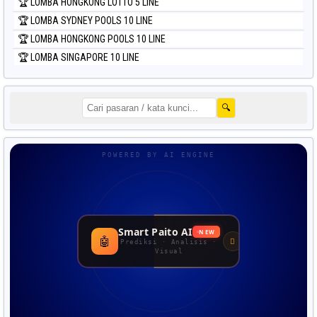
🏆 LOMBA HONGKONG LOTTO 5 LINE
🏆 LOMBA SYDNEY POOLS 10 LINE
🏆 LOMBA HONGKONG POOLS 10 LINE
🏆 LOMBA SINGAPORE 10 LINE
🔍
POWERED BY AI ENGINE
Smart Paito AI
NEW
🤖
Prediksi · Analisis ·
Visual