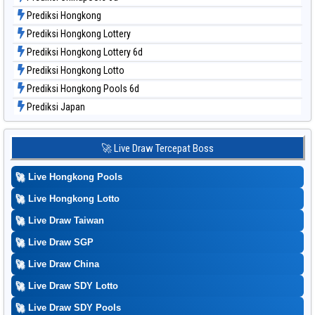
Prediksi Hongkong
Prediksi Hongkong Lottery
Prediksi Hongkong Lottery 6d
Prediksi Hongkong Lotto
Prediksi Hongkong Pools 6d
Prediksi Japan
Prediksi Japan 6d
Prediksi Korea
🚀 Live Draw Tercepat Boss
Prediksi Kuda Lari
🚀
Live Hongkong Pools
Prediksi Magnum Cambodia
Prediksi Nagoya
🚀
Live Hongkong Lotto
Prediksi North Carolina Day
🚀
Live Draw Taiwan
Prediksi Pcso
🚀
Live Draw SGP
Prediksi Sao Paulo
🚀
Live Draw China
Prediksi Singapore
🚀
Live Draw SDY Lotto
Prediksi Sydney
🚀
Prediksi Sydney Lottery
Live Draw SDY Pools