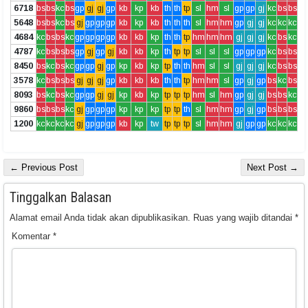
6718
bs
bs
kc
bs
gp
gj
gj
gp
kb
kp
kb
th
th
tp
sl
hm
sl
gp
gp
gj
kc
bs
bs
5648
bs
bs
kc
bs
gj
gp
gp
gp
kb
kp
kb
th
th
th
sl
hm
hm
gp
gj
gj
kc
kc
kc
4684
kc
bs
bs
kc
gp
gp
gp
gp
kb
kb
kp
th
th
tp
hm
hm
hm
gj
gj
gj
kc
bs
kc
4787
kc
bs
bs
bs
gp
gj
gp
gj
kb
kb
kp
th
tp
tp
sl
sl
sl
gp
gp
gp
kc
bs
bs
8450
bs
kc
bs
kc
gp
gp
gj
gp
kp
kb
kp
tp
th
th
hm
sl
sl
gj
gj
gj
kc
bs
bs
3578
kc
bs
bs
bs
gj
gj
gj
gp
kb
kb
kb
th
th
tp
hm
hm
sl
gp
gj
gp
bs
kc
bs
8093
bs
kc
bs
kc
gp
gp
gj
gj
kp
kb
kp
tp
tp
tp
hm
sl
hm
gp
gj
gj
bs
bs
kc
9860
bs
bs
bs
kc
gj
gp
gp
gp
kp
kp
kp
tp
tp
th
sl
hm
hm
gp
gj
gp
bs
bs
bs
1200
kc
kc
kc
kc
gj
gp
gp
gp
kb
kp
tw
tp
tp
tp
sl
hm
hm
gj
gp
gp
kc
kc
kc
← Previous Post
Next Post →
Tinggalkan Balasan
Alamat email Anda tidak akan dipublikasikan.
Ruas yang wajib ditandai
*
Komentar
*