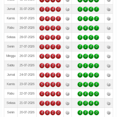
Jumat
31-07-2026
1
1
4
0
4
1
8
8
7
6
Kamis
30-07-2026
0
4
0
9
9
8
3
7
2
9
Rabu
29-07-2026
5
3
0
5
5
2
9
6
7
4
Selasa
28-07-2026
6
5
8
3
2
9
1
5
2
7
Senin
27-07-2026
5
9
3
7
1
2
1
8
0
8
Minggu
26-07-2026
6
0
5
7
3
4
0
7
5
3
Sabtu
25-07-2026
0
7
3
4
7
6
1
7
5
3
Jumat
24-07-2026
8
7
0
1
1
9
7
3
0
3
Kamis
23-07-2026
5
9
0
2
2
1
4
7
6
4
Rabu
22-07-2026
1
6
9
4
4
6
8
1
0
1
Selasa
21-07-2026
2
1
7
7
5
3
0
8
4
3
Senin
20-07-2026
4
6
1
0
1
4
9
9
0
9