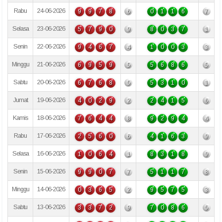
Rabu
24-06-2026
9
9
7
8
6
0
1
1
6
7
Selasa
23-06-2026
5
7
9
0
9
8
0
3
7
1
Senin
22-06-2026
9
4
6
7
4
1
0
0
3
3
Minggu
21-06-2026
6
9
5
9
5
5
6
8
6
5
Sabtu
20-06-2026
6
7
6
8
5
5
3
1
0
1
Jumat
19-06-2026
4
0
2
9
2
2
4
1
5
6
Kamis
18-06-2026
7
6
4
4
8
9
2
9
4
4
Rabu
17-06-2026
2
5
6
0
6
4
1
6
3
9
Selasa
16-06-2026
1
0
6
4
1
8
3
1
8
9
Senin
15-06-2026
9
9
0
7
7
5
1
1
7
8
Minggu
14-06-2026
0
3
6
5
2
9
5
7
5
3
Sabtu
13-06-2026
3
3
7
2
9
7
0
8
6
5