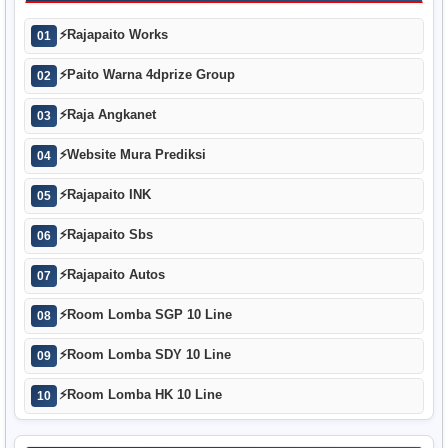
⚡
Rajapaito Works
01
⚡
Paito Warna 4dprize Group
02
⚡
Raja Angkanet
03
⚡
Website Mura Prediksi
04
⚡
Rajapaito INK
05
⚡
Rajapaito Sbs
06
⚡
Rajapaito Autos
07
⚡
Room Lomba SGP 10 Line
08
⚡
Room Lomba SDY 10 Line
09
⚡
Room Lomba HK 10 Line
10