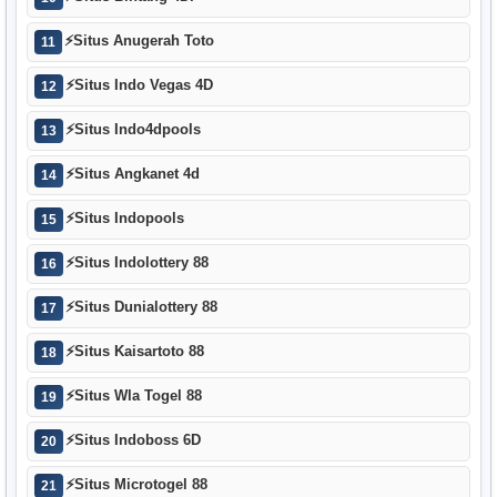
⚡
Situs Anugerah Toto
11
⚡
Situs Indo Vegas 4D
12
⚡
Situs Indo4dpools
13
⚡
Situs Angkanet 4d
14
⚡
Situs Indopools
15
⚡
Situs Indolottery 88
16
⚡
Situs Dunialottery 88
17
⚡
Situs Kaisartoto 88
18
⚡
Situs Wla Togel 88
19
⚡
Situs Indoboss 6D
20
⚡
Situs Microtogel 88
21