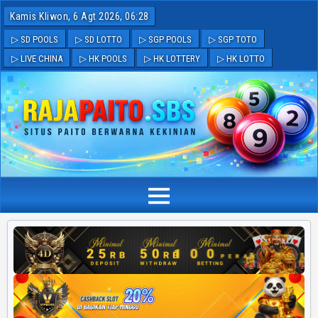
Kamis Kliwon, 6 Agt 2026, 06:28
▷ SD POOLS
▷ SD LOTTO
▷ SGP POOLS
▷ SGP TOTO
▷ LIVE CHINA
▷ HK POOLS
▷ HK LOTTERY
▷ HK LOTTO