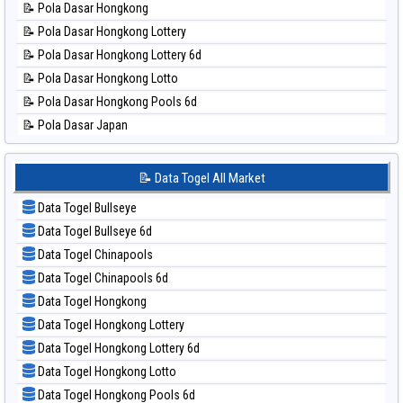
📝 Pola Dasar Hongkong
📊 Statistik Pcso
📝 Pola Dasar Hongkong Lottery
📊 Statistik Pennsylvania Day
📝 Pola Dasar Hongkong Lottery 6d
📊 Statistik Sao Paulo
📝 Pola Dasar Hongkong Lotto
📊 Statistik Singapore
📝 Pola Dasar Hongkong Pools 6d
📊 Statistik Sydney
📝 Pola Dasar Japan
📊 Statistik Sydney Lottery
📝 Pola Dasar Japan 6d
📊 Statistik Sydney Lottery 6d
📝 Pola Dasar Korea
📝 Data Togel All Market
📊 Statistik Sydney Lotto
📝 Pola Dasar Kuda Lari
📊 Statistik Sydney Pools 6d
Data Togel Bullseye
📝 Pola Dasar Magnum Cambodia
📊 Statistik Taipei
Data Togel Bullseye 6d
📝 Pola Dasar Nagoya
📊 Statistik Taiwan
Data Togel Chinapools
📝 Pola Dasar North Carolina Day
Data Togel Chinapools 6d
📝 Pola Dasar Pcso
Data Togel Hongkong
📝 Pola Dasar Sao Paulo
Data Togel Hongkong Lottery
📝 Pola Dasar Singapore
Data Togel Hongkong Lottery 6d
📝 Pola Dasar Sydney
Data Togel Hongkong Lotto
📝 Pola Dasar Sydney Lottery
Data Togel Hongkong Pools 6d