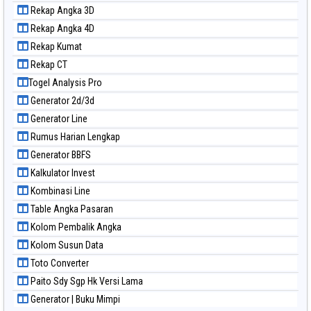
Paito Warna Magnum Cambodia
Rekap Angka 3D
Paito Warna Nagoya
Rekap Angka 4D
Paito Warna New York Midday
Rekap Kumat
Paito Warna North Carolina Day
Rekap CT
Paito Warna Pcso
Togel Analysis Pro
Paito Warna Pennsylvania Day
Generator 2d/3d
Paito Warna Sao Paulo
Generator Line
Paito Warna Singapore
Rumus Harian Lengkap
Paito Warna Sydney
Generator BBFS
Paito Warna Sydney Lottery
Kalkulator Invest
Paito Warna Sydney Lottery 6d
Kombinasi Line
Paito Warna Sydney Lotto
Table Angka Pasaran
Paito Warna Sydney Pools 6d
Kolom Pembalik Angka
Paito Warna Taipei
Kolom Susun Data
Paito Warna Taiwan
Toto Converter
Paito Sdy Sgp Hk Versi Lama
Generator | Buku Mimpi