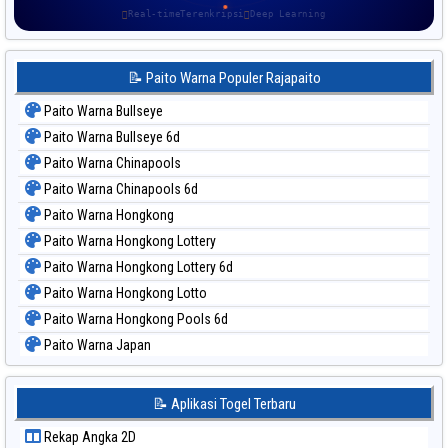
Real-time
Terenkripsi
Deep Learning
📝 Paito Warna Populer Rajapaito
Paito Warna Bullseye
Paito Warna Bullseye 6d
Paito Warna Chinapools
Paito Warna Chinapools 6d
Paito Warna Hongkong
Paito Warna Hongkong Lottery
Paito Warna Hongkong Lottery 6d
Paito Warna Hongkong Lotto
Paito Warna Hongkong Pools 6d
Paito Warna Japan
Paito Warna Japan 6d
Paito Warna Korea
📝 Aplikasi Togel Terbaru
Paito Warna Kuda Lari
Rekap Angka 2D