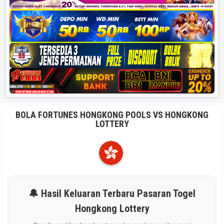
BOLA FORTUNES HONGKONG POOLS VS HONGKONG
LOTTERY
🔔 Hasil Keluaran Terbaru Pasaran Togel
Hongkong Lottery