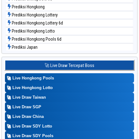
Prediksi Hongkong
Prediksi Hongkong Lottery
Prediksi Hongkong Lottery 6d
Prediksi Hongkong Lotto
Prediksi Hongkong Pools 6d
Prediksi Japan
Prediksi Japan 6d
Prediksi Korea
🚀 Live Draw Tercepat Boss
Prediksi Kuda Lari
🚀
Live Hongkong Pools
Prediksi Magnum Cambodia
Prediksi Nagoya
🚀
Live Hongkong Lotto
Prediksi North Carolina Day
🚀
Live Draw Taiwan
Prediksi Pcso
🚀
Live Draw SGP
Prediksi Sao Paulo
🚀
Live Draw China
Prediksi Singapore
🚀
Live Draw SDY Lotto
Prediksi Sydney
🚀
Prediksi Sydney Lottery
Live Draw SDY Pools