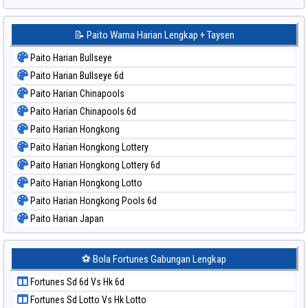
📝 Paito Warna Harian Lengkap + Taysen
Paito Harian Bullseye
Paito Harian Bullseye 6d
Paito Harian Chinapools
Paito Harian Chinapools 6d
Paito Harian Hongkong
Paito Harian Hongkong Lottery
Paito Harian Hongkong Lottery 6d
Paito Harian Hongkong Lotto
Paito Harian Hongkong Pools 6d
Paito Harian Japan
Paito Harian Japan 6d
Paito Harian Korea
⚽ Bola Fortunes Gabungan Lengkap
Paito Harian Kuda Lari
Fortunes Sd 6d Vs Hk 6d
Paito Harian Magnum Cambodia
Fortunes Sd Lotto Vs Hk Lotto