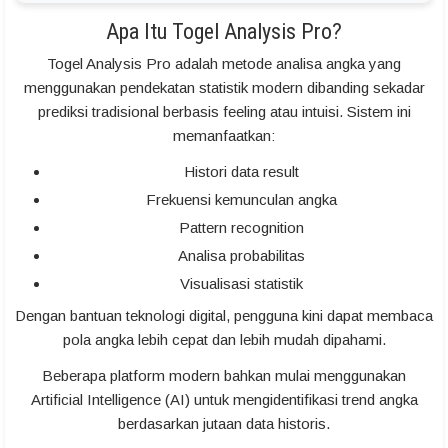
Apa Itu Togel Analysis Pro?
Togel Analysis Pro adalah metode analisa angka yang
menggunakan pendekatan statistik modern dibanding sekadar
prediksi tradisional berbasis feeling atau intuisi. Sistem ini
memanfaatkan:
Histori data result
Frekuensi kemunculan angka
Pattern recognition
Analisa probabilitas
Visualisasi statistik
Dengan bantuan teknologi digital, pengguna kini dapat membaca
pola angka lebih cepat dan lebih mudah dipahami.
Beberapa platform modern bahkan mulai menggunakan
Artificial Intelligence (AI) untuk mengidentifikasi trend angka
berdasarkan jutaan data historis.