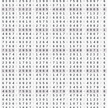
8
3
0
6
6
2
5
6
2
8
1
3
9
0
9
0
6
5
8
4
7
5
8
1
9
5
0
9
7
7
6
1
9
1
3
4
6
1
7
8
6
4
1
8
5
4
3
7
1
1
2
8
3
4
1
5
6
8
3
6
9
9
0
1
7
1
8
3
0
2
2
4
2
6
8
5
4
4
6
4
8
3
9
8
3
6
9
8
9
0
5
5
6
3
2
1
9
1
1
0
2
9
2
7
9
1
4
5
6
3
0
1
1
1
5
4
5
9
7
1
3
2
5
2
0
8
0
9
9
7
3
4
8
3
4
2
6
2
8
6
8
0
1
1
4
5
0
4
4
9
0
1
3
4
0
5
8
4
9
4
0
6
1
0
1
4
5
7
5
3
1
0
9
4
4
9
2
8
0
8
6
4
3
4
7
8
7
3
5
4
9
3
1
0
0
0
2
7
0
3
3
6
2
4
5
9
0
4
8
7
6
4
9
8
2
1
0
1
8
9
1
1
3
6
5
9
5
5
8
1
3
4
1
1
5
2
7
9
5
3
4
7
4
9
6
3
9
1
4
8
6
7
4
8
4
9
4
4
2
7
1
8
9
0
6
1
7
8
3
1
9
4
4
7
8
0
7
7
1
8
7
5
4
9
6
2
4
9
4
4
7
1
2
3
7
0
0
6
6
1
3
5
6
2
9
0
4
4
8
0
7
3
4
0
4
9
3
0
2
2
1
2
6
4
1
6
6
1
5
6
8
3
9
6
6
5
1
4
8
3
1
3
7
6
8
5
4
3
7
9
7
9
2
8
7
6
6
8
9
1
1
1
6
7
3
1
3
4
6
2
8
9
7
3
1
5
6
2
9
5
9
5
3
0
9
8
8
2
5
6
9
6
1
8
4
8
3
9
0
7
1
8
7
9
6
7
4
2
4
0
3
2
5
1
4
0
0
0
0
5
9
0
9
2
9
1
1
2
0
2
3
2
5
1
9
5
8
4
3
8
9
7
8
6
5
2
4
0
4
7
4
9
1
1
0
8
1
4
5
2
1
2
4
6
6
2
3
8
4
3
1
7
0
1
1
0
2
7
6
4
7
1
9
3
3
3
2
6
9
6
4
8
3
8
2
6
0
6
2
3
5
1
8
4
5
9
0
4
8
8
7
4
8
9
6
6
2
4
9
0
9
5
9
3
8
2
3
1
6
6
3
9
2
5
8
0
8
2
9
6
4
1
5
9
3
5
8
3
6
4
0
4
8
2
1
5
6
9
1
1
9
6
6
8
7
1
9
1
4
5
7
5
3
1
4
7
2
9
9
2
6
3
9
7
2
1
1
2
6
3
8
9
9
9
8
5
6
7
4
4
2
0
6
6
8
3
1
4
5
0
8
6
8
5
9
8
2
6
8
0
6
7
0
4
4
0
9
2
8
1
3
5
5
6
2
7
1
8
0
8
0
1
5
1
6
4
5
2
0
2
1
8
3
1
0
1
2
0
4
7
2
3
8
8
0
8
4
7
0
7
7
3
4
5
4
9
5
3
7
9
7
6
4
6
5
2
7
7
5
9
1
1
8
0
0
4
4
9
3
7
9
7
0
5
9
4
4
4
5
1
0
1
6
4
4
6
2
8
7
5
9
6
6
3
6
4
7
2
5
3
0
7
7
4
7
9
4
4
7
9
5
1
6
9
0
4
1
8
9
3
3
6
8
5
1
3
0
1
1
3
4
4
7
2
4
7
3
8
2
1
1
2
3
5
2
2
0
3
6
9
5
7
0
7
7
4
7
3
9
3
5
3
7
8
6
1
0
7
1
8
6
9
2
0
2
0
7
6
1
3
4
2
8
8
7
6
2
6
3
5
8
5
0
1
2
3
6
6
2
1
3
3
4
6
5
2
5