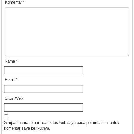
Komentar
*
Nama
*
Email
*
Situs Web
Simpan nama, email, dan situs web saya pada peramban ini untuk
komentar saya berikutnya.