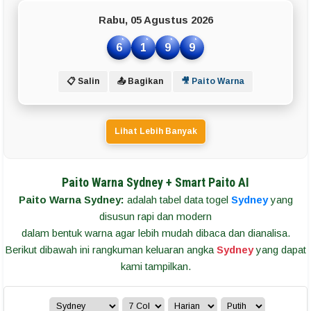
Rabu, 05 Agustus 2026
6
1
9
9
📋 Salin
📤 Bagikan
🎥 Paito Warna
Lihat Lebih Banyak
Paito Warna Sydney + Smart Paito AI
Paito Warna Sydney:
adalah tabel data togel
Sydney
yang
disusun rapi dan modern
dalam bentuk warna agar lebih mudah dibaca dan dianalisa.
Berikut dibawah ini rangkuman keluaran angka
Sydney
yang dapat
kami tampilkan.