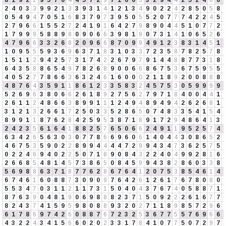
2
4
0
3
3
9
9
2
1
3
3
9
3
1
4
1
2
1
3
4
9
0
2
2
4
2
8
5
0
5
8
0
5
4
9
4
7
0
5
1
6
8
3
7
9
7
3
9
5
0
5
5
2
0
7
7
7
4
2
2
4
5
2
7
9
6
6
1
5
5
2
7
2
4
1
9
1
6
4
2
7
9
8
9
0
4
4
5
1
0
7
7
2
1
7
9
9
9
5
8
8
9
8
0
9
0
6
6
3
9
8
1
9
0
7
3
1
4
1
0
6
5
2
6
4
7
9
6
6
3
3
2
6
8
2
0
9
6
6
8
7
0
9
9
4
9
1
2
3
8
3
1
4
5
1
1
0
9
5
5
5
9
3
6
9
6
3
7
1
8
3
1
0
3
3
7
2
3
5
8
7
8
2
5
7
8
1
5
1
1
2
9
4
2
5
7
3
1
7
4
2
2
6
7
9
7
9
1
4
4
8
8
7
7
3
1
8
6
4
3
5
8
8
6
5
4
9
7
8
2
6
8
9
0
0
6
6
8
6
7
5
3
6
7
5
9
5
5
4
0
5
2
7
7
8
6
6
3
6
3
2
4
6
1
6
0
0
0
2
1
1
8
9
2
0
0
8
8
8
4
8
7
6
4
3
5
9
1
1
8
6
1
2
3
3
5
8
3
2
4
5
7
5
3
0
5
9
9
9
9
5
2
6
9
6
3
8
0
6
6
2
6
1
8
9
2
7
5
6
2
7
9
7
1
8
4
0
0
4
4
1
2
6
1
1
2
4
8
6
6
3
8
9
9
1
1
1
2
4
9
4
8
9
4
9
4
2
6
2
6
8
1
3
1
2
1
3
2
6
6
1
7
2
5
0
3
3
5
2
8
6
5
0
7
4
8
3
3
5
4
1
5
4
8
9
9
1
1
8
7
6
2
8
4
2
5
9
5
3
8
7
1
8
9
1
7
2
9
4
8
6
4
1
3
2
4
2
3
5
6
1
6
4
1
8
8
2
5
7
6
5
0
6
6
2
4
9
1
1
9
5
2
5
7
4
6
3
4
2
6
5
6
3
0
3
0
7
7
8
6
6
9
6
0
6
1
4
0
4
4
3
0
8
6
5
2
4
6
7
5
3
5
9
0
2
2
8
9
9
4
4
4
4
7
2
9
9
4
3
4
7
3
6
2
5
7
5
0
2
2
4
6
9
4
0
2
2
5
0
7
1
8
9
0
8
4
3
2
2
4
0
4
9
9
2
8
1
6
2
6
6
8
5
4
8
1
4
5
7
3
8
6
5
0
8
4
5
9
9
4
3
8
2
8
6
0
3
3
8
5
6
9
8
8
6
3
7
1
8
7
7
6
2
8
6
7
6
4
1
2
0
7
5
3
8
5
4
6
1
4
6
7
4
6
1
6
0
8
8
7
3
0
9
0
9
7
6
4
2
6
1
2
6
1
7
6
7
8
0
8
0
5
5
3
4
7
0
3
1
1
2
1
1
7
3
1
5
0
4
0
4
3
7
6
7
4
0
5
8
8
7
1
8
7
6
3
9
0
4
8
1
9
0
6
9
8
8
8
2
3
7
1
5
0
9
2
2
2
6
1
6
7
7
8
2
4
3
7
4
1
5
9
5
9
8
0
8
8
9
3
2
0
2
7
1
1
8
9
8
5
7
2
9
6
6
1
7
8
6
9
7
4
2
6
0
8
8
7
6
7
2
3
2
5
3
6
7
7
5
5
7
6
9
6
6
4
3
2
2
4
3
4
1
5
6
6
0
2
0
2
3
3
1
7
8
4
1
0
7
7
5
0
7
2
9
7