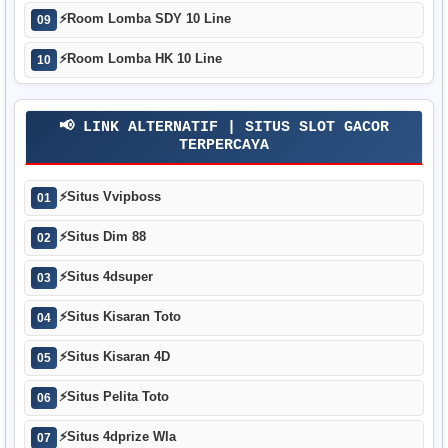
⚡
Room Lomba SDY 10 Line
09
⚡
Room Lomba HK 10 Line
10
📢 LINK ALTERNATIF | SITUS SLOT GACOR
TERPERCAYA
⚡
Situs Vvipboss
01
⚡
Situs Dim 88
02
⚡
Situs 4dsuper
03
⚡
Situs Kisaran Toto
04
⚡
Situs Kisaran 4D
05
⚡
Situs Pelita Toto
06
⚡
Situs 4dprize Wla
07