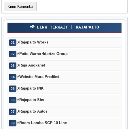
📢 LINK TERKAIT | RAJAPAITO
⚡
Rajapaito Works
01
⚡
Paito Warna 4dprize Group
02
⚡
Raja Angkanet
03
⚡
Website Mura Prediksi
04
⚡
Rajapaito INK
05
⚡
Rajapaito Sbs
06
⚡
Rajapaito Autos
07
⚡
Room Lomba SGP 10 Line
08