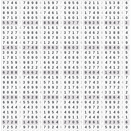
5
7
4
6
1
7
8
9
8
8
1
5
9
7
7
6
9
5
6
2
0
2
1
1
2
1
5
3
8
2
6
9
6
3
0
3
4
3
9
0
9
0
8
4
3
7
2
9
4
1
5
5
0
8
1
9
3
4
7
0
7
0
8
9
0
3
3
1
8
8
5
4
7
4
6
1
7
5
9
0
3
3
1
7
4
9
4
4
0
0
6
6
7
9
7
1
0
1
6
9
0
5
5
8
0
6
4
1
1
6
0
1
1
0
7
8
0
8
7
1
1
3
4
0
5
5
7
9
7
4
6
3
4
7
8
5
8
4
3
3
0
7
7
5
9
9
3
5
8
8
9
4
7
2
3
0
0
3
1
4
7
6
5
4
9
5
1
6
1
7
6
8
4
6
1
1
9
6
4
1
4
7
1
6
7
8
5
7
2
7
9
0
9
8
6
5
2
6
2
9
2
3
7
1
7
8
0
4
6
2
8
5
3
8
8
7
4
2
3
6
2
8
1
8
8
6
5
0
8
7
8
6
3
0
5
6
2
4
7
1
5
6
7
5
6
5
2
5
7
6
0
4
4
6
7
2
2
4
1
2
4
2
6
9
6
3
3
6
5
6
9
5
5
0
6
8
1
9
9
1
4
5
1
6
2
7
4
8
3
0
9
6
3
9
8
6
0
3
3
2
4
3
6
9
0
8
4
0
4
8
3
0
6
2
8
0
4
0
5
5
3
1
2
7
9
9
2
7
9
7
4
3
7
1
8
6
7
6
5
2
5
1
7
8
1
9
5
0
9
0
9
9
3
4
8
3
4
0
8
6
5
0
4
7
8
6
4
4
6
7
4
5
7
3
5
9
5
9
8
3
7
1
6
6
9
2
2
0
7
7
9
7
0
5
6
2
8
4
7
9
5
5
9
6
5
8
4
3
4
9
2
2
4
4
6
2
4
6
9
8
4
5
9
5
2
7
7
5
0
4
1
2
3
8
6
2
8
8
7
5
6
6
2
8
8
0
3
8
2
6
8
2
8
1
9
4
0
4
4
1
4
9
3
3
8
4
6
6
3
9
7
4
9
4
4
0
4
1
9
1
7
4
5
5
1
2
5
6
2
8
4
2
7
7
5
7
9
8
8
6
5
3
9
2
8
1
5
7
1
0
1
6
8
2
9
2
0
7
4
3
7
9
2
9
4
4
2
8
3
7
1
8
4
0
9
9
9
0
9
9
2
2
2
1
7
6
4
7
9
3
9
3
3
7
7
2
9
7
8
0
6
8
5
8
5
4
9
4
3
9
7
2
9
1
7
5
9
5
8
0
4
0
4
3
3
1
9
1
2
6
3
0
6
6
5
9
2
8
1
2
0
8
0
8
4
3
3
4
7
1
4
7
6
4
8
8
6
4
1
1
6
9
6
7
4
5
5
0
6
6
7
5
9
7
7
3
4
4
9
4
9
4
2
3
5
9
8
9
2
2
0
5
6
4
4
8
4
4
3
0
3
6
3
9
8
8
0
6
4
3
7
0
9
7
2
9
3
9
3
0
3
0
4
1
9
3
3
3
7
1
5
6
1
8
5
4
9
4
6
8
8
7
1
6
2
4
6
7
1
4
6
1
6
9
3
1
6
7
7
0
8
6
5
4
4
6
2
8
8
9
1
1
2
7
4
4
8
3
0
0
8
5
4
1
5
7
2
8
1
1
4
0
5
5
6
5
6
4
1
2
7
0
5
5
7
8
6
1
7
0
2
3
5
8
6
7
2
5
2
7
9
7
0
3
3
7
3
2
4
6
7
0
9
1
1
4
5
7
0
7
5
9
2
9
2
0