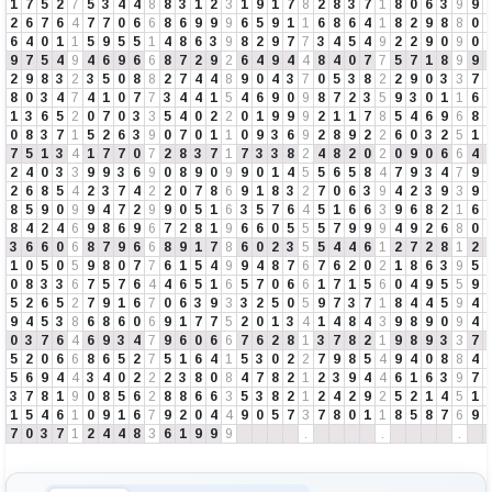
1
7
5
2
7
5
3
4
4
8
8
3
1
2
3
1
9
1
7
8
2
8
3
7
1
8
0
6
3
9
9
2
6
7
6
4
7
7
0
6
6
8
6
9
9
9
6
5
9
1
1
6
8
6
4
1
8
2
9
8
8
0
6
4
0
1
1
5
9
5
5
1
4
8
6
3
9
8
2
9
7
7
3
4
5
4
9
2
2
9
0
9
0
9
7
5
4
9
4
6
9
6
6
8
7
2
9
2
6
4
9
4
4
8
4
0
7
7
5
7
1
8
9
9
2
9
8
3
2
3
5
0
8
8
2
7
4
4
8
9
0
4
3
7
0
5
3
8
2
2
9
0
3
3
7
8
0
3
4
7
4
1
0
7
7
3
4
4
1
5
4
6
9
0
9
8
7
2
3
5
9
3
0
1
1
6
1
3
6
5
2
0
7
0
3
3
5
4
0
2
2
0
1
9
9
9
2
1
1
7
8
5
4
6
9
6
8
0
8
3
7
1
5
2
6
3
9
0
7
0
1
1
0
9
3
6
9
2
8
9
2
2
6
0
3
2
5
1
7
5
1
3
4
1
7
7
0
7
2
8
3
7
1
7
3
3
8
2
4
8
2
0
2
0
9
0
6
6
4
2
4
0
3
3
9
9
3
6
9
0
8
9
0
9
9
0
1
4
5
5
6
5
8
4
7
9
3
4
7
9
2
6
8
5
4
2
3
7
4
2
2
0
7
8
6
9
1
8
3
2
7
0
6
3
9
4
2
3
9
3
9
8
5
9
0
9
9
4
7
2
9
9
0
5
1
6
3
5
7
6
4
5
1
6
6
3
9
6
8
2
1
6
8
4
2
4
6
9
8
6
9
6
7
2
8
1
9
6
6
0
5
5
5
7
9
9
9
4
9
2
6
8
0
3
6
6
0
6
8
7
9
6
6
8
9
1
7
8
6
0
2
3
5
5
4
4
6
1
2
7
2
8
1
2
1
0
5
0
5
9
8
0
7
7
6
1
5
4
9
9
4
8
7
6
7
6
2
0
2
1
8
6
3
9
5
0
8
3
3
6
7
5
7
6
4
4
6
5
1
6
5
7
0
6
6
1
7
1
5
6
0
4
9
5
5
9
5
2
6
5
2
7
9
1
6
7
0
6
3
9
3
3
2
5
0
5
9
7
3
7
1
8
4
4
5
9
4
9
4
5
3
8
6
8
6
0
6
9
1
7
7
5
2
0
1
3
4
1
4
8
4
3
9
8
9
0
9
4
0
3
7
6
4
6
9
3
4
7
9
6
0
6
6
7
6
2
8
1
3
7
8
2
1
9
8
9
3
3
7
5
2
0
6
6
8
6
5
2
7
5
1
6
4
1
5
3
0
2
2
7
9
8
5
4
9
4
0
8
8
4
5
6
9
4
4
3
4
0
2
2
2
3
8
0
8
4
7
8
2
1
2
3
9
4
4
6
1
6
3
9
7
3
7
8
1
9
0
8
5
6
2
8
8
6
6
3
5
3
8
2
1
2
4
2
9
2
5
2
1
4
5
1
1
5
4
6
1
0
9
1
6
7
9
2
0
4
4
9
0
5
7
3
7
8
0
1
1
8
5
8
7
6
9
7
0
3
7
1
2
4
4
8
3
6
1
9
9
9
.
.
.