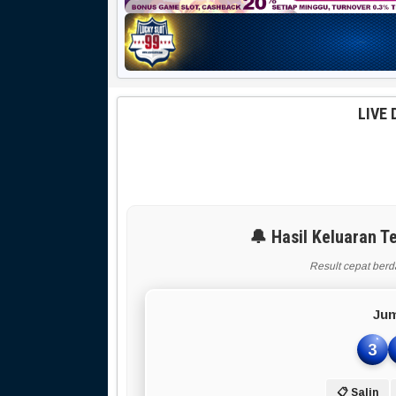
LIVE
🔔 Hasil Keluaran T
Result cepat berd
Jum
3
📋 Salin