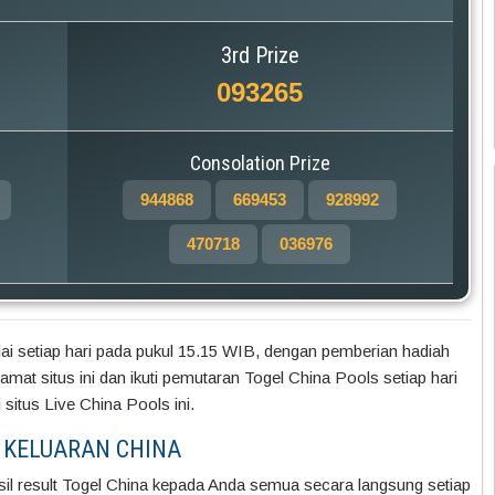
3rd Prize
093265
Consolation Prize
944868
669453
928992
470718
036976
i setiap hari pada pukul 15.15 WIB, dengan pemberian hadiah
mat situs ini dan ikuti pemutaran Togel China Pools setiap hari
 situs Live China Pools ini.
E KELUARAN CHINA
il result Togel China kepada Anda semua secara langsung setiap