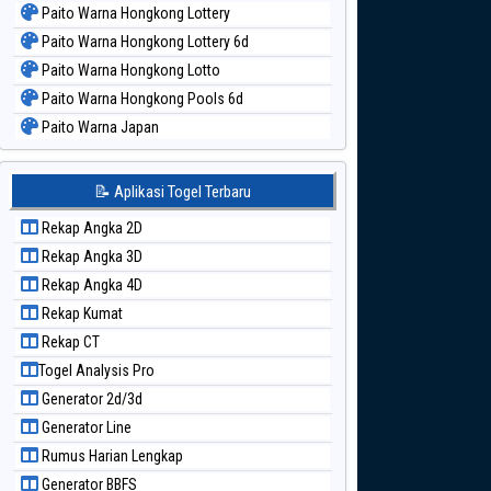
Paito Warna Hongkong Lottery
Paito Warna Hongkong Lottery 6d
Paito Warna Hongkong Lotto
Paito Warna Hongkong Pools 6d
Paito Warna Japan
Paito Warna Japan 6d
Paito Warna Korea
📝 Aplikasi Togel Terbaru
Paito Warna Kuda Lari
Rekap Angka 2D
Paito Warna Magnum Cambodia
Rekap Angka 3D
Paito Warna Nagoya
Rekap Angka 4D
Paito Warna New York Midday
Rekap Kumat
Paito Warna North Carolina Day
Rekap CT
Paito Warna Pcso
Togel Analysis Pro
Paito Warna Pennsylvania Day
Generator 2d/3d
Paito Warna Sao Paulo
Generator Line
Paito Warna Singapore
Rumus Harian Lengkap
Paito Warna Sydney
Generator BBFS