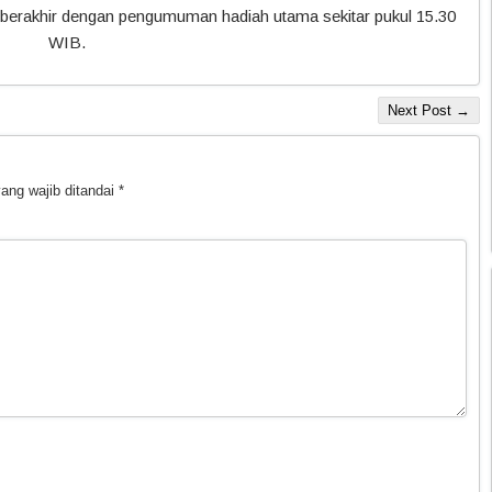
n berakhir dengan pengumuman hadiah utama sekitar pukul 15.30
WIB.
Next Post →
ang wajib ditandai
*