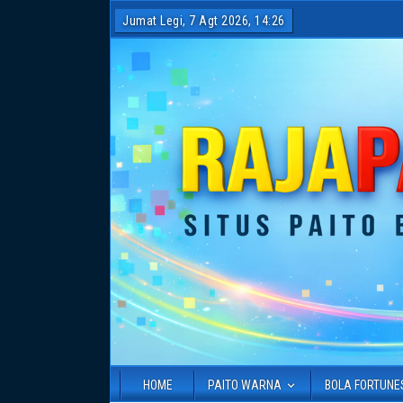
Jumat Legi, 7 Agt 2026, 14:26
HOME
PAITO WARNA
BOLA FORTUNE