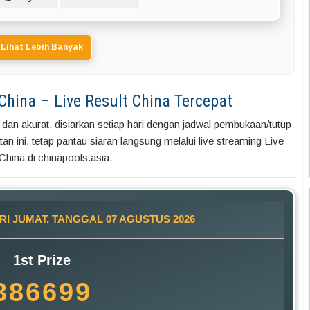
Lihat Lebih Banyak
 China – Live Result China Tercepat
 dan akurat, disiarkan setiap hari dengan jadwal pembukaan/tutup
 ini, tetap pantau siaran langsung melalui live streaming Live
hina di chinapools.asia.
RI JUMAT, TANGGAL 07 AGUSTUS 2026
1st Prize
386699