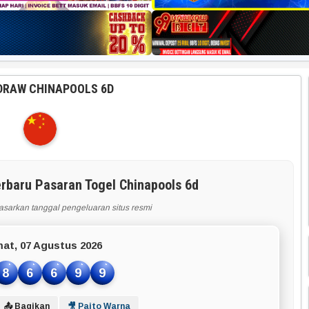
 DRAW CHINAPOOLS 6D
erbaru Pasaran Togel Chinapools 6d
asarkan tanggal pengeluaran situs resmi
at, 07 Agustus 2026
8
6
6
9
9
📤 Bagikan
🎥 Paito Warna