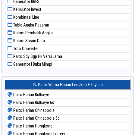
Generator BBFS
Paito Warna Sydney Lottery
Kalkulator Invest
Paito Warna Sydney Lottery 6d
Kombinasi Line
Paito Warna Sydney Lotto
Table Angka Pasaran
Paito Warna Sydney Pools 6d
Kolom Pembalik Angka
Paito Warna Taipei
Kolom Susun Data
Paito Warna Taiwan
Toto Converter
Paito Sdy Sgp Hk Versi Lama
Generator | Buku Mimpi
📝 Paito Warna Harian Lengkap + Taysen
Paito Harian Bullseye
Paito Harian Bullseye 6d
Paito Harian Chinapools
Paito Harian Chinapools 6d
Paito Harian Hongkong
Paito Harian Hongkong Lottery