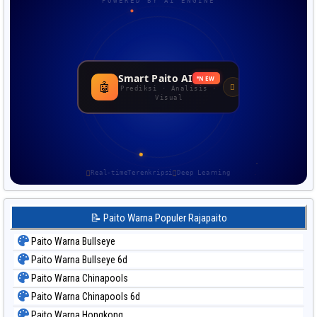
POWERED BY AI ENGINE
Smart Paito AI
NEW
🤖
Prediksi · Analisis ·
Visual
Real-time
Terenkripsi
Deep Learning
📝 Paito Warna Populer Rajapaito
Paito Warna Bullseye
Paito Warna Bullseye 6d
Paito Warna Chinapools
Paito Warna Chinapools 6d
Paito Warna Hongkong