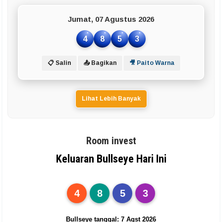
Jumat, 07 Agustus 2026
4
8
5
3
📋 Salin
📤 Bagikan
🎥 Paito Warna
Lihat Lebih Banyak
Room invest
Keluaran Bullseye Hari Ini
4
8
5
3
Bullseye tanggal: 7 Agst 2026