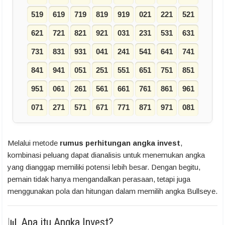
519
619
719
819
919
021
221
521
621
721
821
921
031
231
531
631
731
831
931
041
241
541
641
741
841
941
051
251
551
651
751
851
951
061
261
561
661
761
861
961
071
271
571
671
771
871
971
081
Melalui metode
rumus perhitungan angka invest
,
kombinasi peluang dapat dianalisis untuk menemukan angka
yang dianggap memiliki potensi lebih besar. Dengan begitu,
pemain tidak hanya mengandalkan perasaan, tetapi juga
menggunakan pola dan hitungan dalam memilih angka Bullseye.
📊 Apa itu Angka Invest?