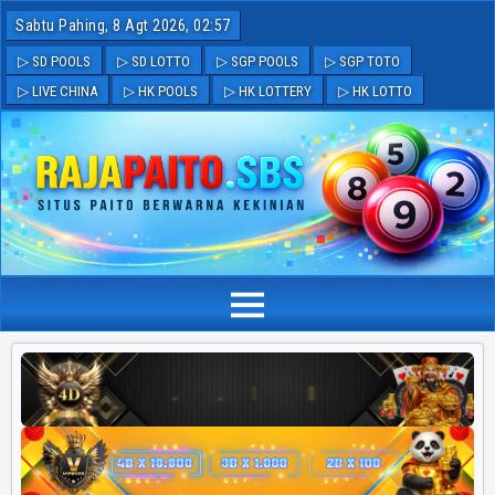
Sabtu Pahing, 8 Agt 2026, 02:57
▷ SD POOLS
▷ SD LOTTO
▷ SGP POOLS
▷ SGP TOTO
▷ LIVE CHINA
▷ HK POOLS
▷ HK LOTTERY
▷ HK LOTTO