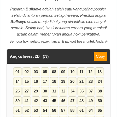
Pasaran
Bullseye
adalah salah satu yang paling populer,
selalu dinantikan pemain setiap harinya. Prediksi angka
Bullseye
selalu menjadi hal yang dinantikan oleh banyak
pemain. Setiap hari, Hasil keluaran terbaru yang menjadi
acuan dalam menentukan angka hoki berikutnya.
Semoga hoki selalu, rezeki lancar & jackpot besar untuk Anda 🎉
Angka Invest 2D
Copy
(77)
01
02
03
05
08
09
10
11
12
13
14
15
16
17
18
19
20
21
23
24
25
27
29
30
31
32
34
35
37
38
39
41
42
43
45
46
47
48
49
50
51
52
53
54
56
57
58
61
64
65