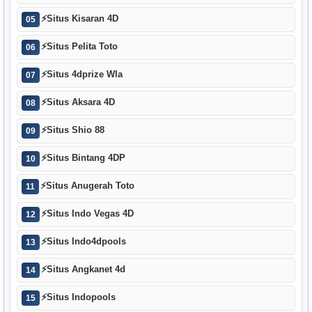
⚡
Situs Kisaran 4D
05
⚡
Situs Pelita Toto
06
⚡
Situs 4dprize Wla
07
⚡
Situs Aksara 4D
08
⚡
Situs Shio 88
09
⚡
Situs Bintang 4DP
10
⚡
Situs Anugerah Toto
11
⚡
Situs Indo Vegas 4D
12
⚡
Situs Indo4dpools
13
⚡
Situs Angkanet 4d
14
⚡
Situs Indopools
15