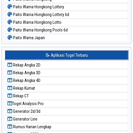
Paito Warna Hongkong Lottery
Paito Warna Hongkong Lottery 6d
Paito Warna Hongkong Lotto
Paito Warna Hongkong Pools 6d
Paito Warna Japan
Paito Warna Japan 6d
Paito Warna Korea
📝 Aplikasi Togel Terbaru
Paito Warna Kuda Lari
Rekap Angka 2D
Paito Warna Magnum Cambodia
Rekap Angka 3D
Paito Warna Nagoya
Rekap Angka 4D
Paito Warna New York Midday
Rekap Kumat
Paito Warna North Carolina Day
Rekap CT
Paito Warna Pcso
Togel Analysis Pro
Paito Warna Pennsylvania Day
Generator 2d/3d
Paito Warna Sao Paulo
Generator Line
Paito Warna Singapore
Rumus Harian Lengkap
Paito Warna Sydney