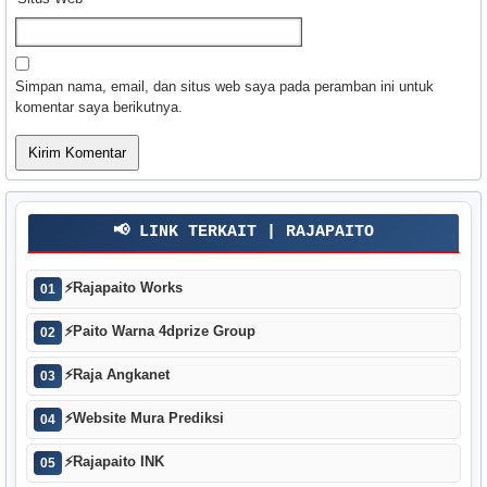
Simpan nama, email, dan situs web saya pada peramban ini untuk
komentar saya berikutnya.
📢 LINK TERKAIT | RAJAPAITO
⚡
Rajapaito Works
01
⚡
Paito Warna 4dprize Group
02
⚡
Raja Angkanet
03
⚡
Website Mura Prediksi
04
⚡
Rajapaito INK
05