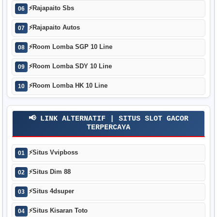
⚡
Rajapaito Sbs
06
⚡
Rajapaito Autos
07
⚡
Room Lomba SGP 10 Line
08
⚡
Room Lomba SDY 10 Line
09
⚡
Room Lomba HK 10 Line
10
📢 LINK ALTERNATIF | SITUS SLOT GACOR
TERPERCAYA
⚡
Situs Vvipboss
01
⚡
Situs Dim 88
02
⚡
Situs 4dsuper
03
⚡
Situs Kisaran Toto
04