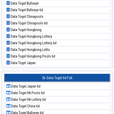
📊 Statistik Sydney Pools 6d
Data Togel Bullseye
📝 Pola Dasar Magnum Cambodia
📊 Statistik Taipei
Data Togel Bullseye 6d
📝 Pola Dasar Nagoya
📊 Statistik Taiwan
Data Togel Chinapools
📝 Pola Dasar North Carolina Day
Data Togel Chinapools 6d
📝 Pola Dasar Pcso
Data Togel Hongkong
📝 Pola Dasar Sao Paulo
Data Togel Hongkong Lottery
📝 Pola Dasar Singapore
Data Togel Hongkong Lottery 6d
📝 Pola Dasar Sydney
Data Togel Hongkong Lotto
📝 Pola Dasar Sydney Lottery
Data Togel Hongkong Pools 6d
📝 Pola Dasar Sydney Lottery 6d
Data Togel Japan
📝 Pola Dasar Sydney Lotto
Data Togel Japan 6d
📝 Pola Dasar Sydney Pools 6d
Data Togel Korea
📝 Data Togel 6d Full
📝 Pola Dasar Taipei
Data Togel Kuda Lari
📝 Pola Dasar Taiwan
Data Togel Japan 6d
Data Togel Magnum Cambodia
Data Togel Hk Pools 6d
Data Togel Nagoya
Data Togel Hk Lottery 6d
Data Togel North Carolina Day
Data Togel China 6d
Data Togel Pcso
Data Togel Bullseye 6d