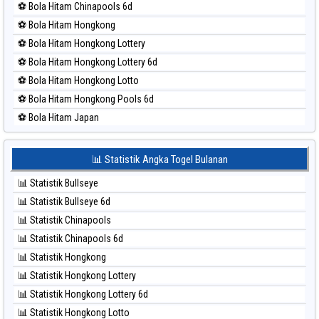
⚽ Bola Hitam Chinapools 6d
⚽ Bola Merah Pcso
⚽ Bola Hitam Hongkong
⚽ Bola Merah Sao Paulo
⚽ Bola Hitam Hongkong Lottery
⚽ Bola Merah Singapore
⚽ Bola Hitam Hongkong Lottery 6d
⚽ Bola Merah Sydney
⚽ Bola Hitam Hongkong Lotto
⚽ Bola Merah Sydney Lottery
⚽ Bola Hitam Hongkong Pools 6d
⚽ Bola Merah Sydney Lottery 6d
⚽ Bola Hitam Japan
⚽ Bola Merah Sydney Lotto
⚽ Bola Hitam Japan 6d
⚽ Bola Merah Sydney Pools 6d
⚽ Bola Hitam Korea
📊 Statistik Angka Togel Bulanan
⚽ Bola Merah Taipei
⚽ Bola Hitam Kuda Lari
⚽ Bola Merah Taiwan
📊 Statistik Bullseye
⚽ Bola Hitam Magnum Cambodia
📊 Statistik Bullseye 6d
⚽ Bola Hitam Nagoya
📊 Statistik Chinapools
⚽ Bola Hitam North Carolina Day
📊 Statistik Chinapools 6d
⚽ Bola Hitam Pcso
📊 Statistik Hongkong
⚽ Bola Hitam Sao Paulo
📊 Statistik Hongkong Lottery
⚽ Bola Hitam Singapore
📊 Statistik Hongkong Lottery 6d
⚽ Bola Hitam Sydney
📊 Statistik Hongkong Lotto