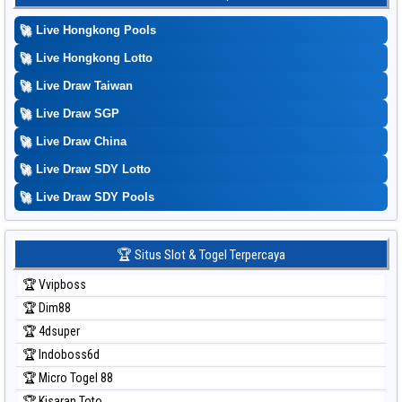
Prediksi Kuda Lari
🚀
Live Hongkong Pools
Prediksi Magnum Cambodia
Prediksi Nagoya
🚀
Live Hongkong Lotto
Prediksi North Carolina Day
🚀
Live Draw Taiwan
Prediksi Pcso
🚀
Live Draw SGP
Prediksi Sao Paulo
🚀
Live Draw China
Prediksi Singapore
🚀
Live Draw SDY Lotto
Prediksi Sydney
🚀
Prediksi Sydney Lottery
Live Draw SDY Pools
Prediksi Sydney Lottery 6d
Prediksi Sydney Lotto
🏆 Situs Slot & Togel Terpercaya
Prediksi Sydney Pools 6d
🏆 Vvipboss
Prediksi Taipei
🏆 Dim88
Prediksi Taiwan
🏆 4dsuper
🏆 Indoboss6d
🏆 Micro Togel 88
🏆 Kisaran Toto