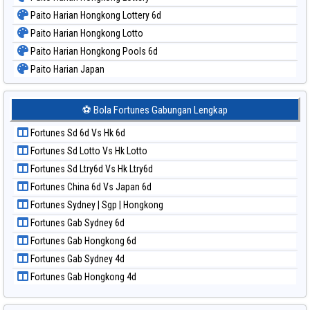
Paito Harian Hongkong Lottery 6d
Paito Harian Hongkong Lotto
Paito Harian Hongkong Pools 6d
Paito Harian Japan
Paito Harian Japan 6d
Paito Harian Korea
⚽ Bola Fortunes Gabungan Lengkap
Paito Harian Kuda Lari
Fortunes Sd 6d Vs Hk 6d
Paito Harian Magnum Cambodia
Fortunes Sd Lotto Vs Hk Lotto
Paito Harian Nagoya
Fortunes Sd Ltry6d Vs Hk Ltry6d
Paito Harian New York Midday
Fortunes China 6d Vs Japan 6d
Paito Harian North Carolina Day
Fortunes Sydney | Sgp | Hongkong
Paito Harian Pcso
Fortunes Gab Sydney 6d
Paito Harian Pennsylvania Day
Fortunes Gab Hongkong 6d
Paito Harian Sao Paulo
Fortunes Gab Sydney 4d
Paito Harian Singapore
Fortunes Gab Hongkong 4d
Paito Harian Sydney
Paito Harian Sydney Lottery