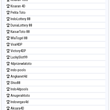
🏆 Kisaran 4D
🏆 Pelita Toto
🏆 IndoLottery 88
🏆 DuniaLottery 88
🏆 KaisarToto 88
🏆 WlaTogel 88
🏆 Viral4DP
🏆 Victory4DP
🏆 LuckySlot99
🏆 4dprizewlatoto
🏆 indo-pools
🏆 Angkanet4d
🏆 Shio88
🏆 Indo4dpools
🏆 Anugerahtoto
🏆 Indovegas4d
🏆 Aksara4D