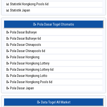
⚽ Bola Hitam Sydney Lottery
📊 Statistik Hongkong Pools 6d
⚽ Bola Hitam Sydney Lottery 6d
📊 Statistik Japan
⚽ Bola Hitam Sydney Lotto
📊 Statistik Japan 6d
⚽ Bola Hitam Sydney Pools 6d
📊 Statistik Korea
📝 Pola Dasar Togel Otomatis
⚽ Bola Hitam Taipei
📊 Statistik Kuda Lari
⚽ Bola Hitam Taiwan
📝 Pola Dasar Bullseye
📊 Statistik Magnum Cambodia
📝 Pola Dasar Bullseye 6d
📊 Statistik Nagoya
📝 Pola Dasar Chinapools
📊 Statistik New York Midday
📝 Pola Dasar Chinapools 6d
📊 Statistik North Carolina Day
📝 Pola Dasar Hongkong
📊 Statistik Pcso
📝 Pola Dasar Hongkong Lottery
📊 Statistik Pennsylvania Day
📝 Pola Dasar Hongkong Lottery 6d
📊 Statistik Sao Paulo
📝 Pola Dasar Hongkong Lotto
📊 Statistik Singapore
📝 Pola Dasar Hongkong Pools 6d
📊 Statistik Sydney
📝 Pola Dasar Japan
📊 Statistik Sydney Lottery
📝 Pola Dasar Japan 6d
📊 Statistik Sydney Lottery 6d
📝 Pola Dasar Korea
📝 Data Togel All Market
📊 Statistik Sydney Lotto
📝 Pola Dasar Kuda Lari