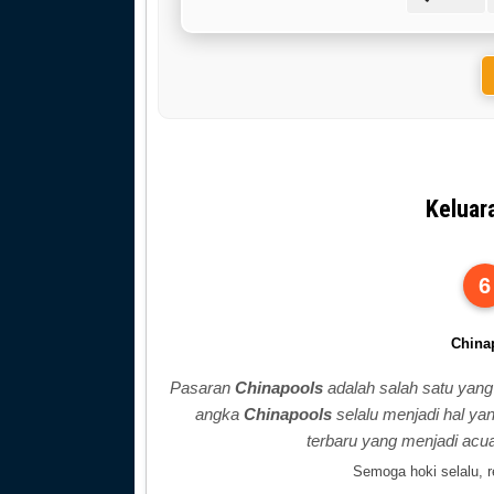
Keluara
6
Chinap
Pasaran
Chinapools
adalah salah satu yang 
angka
Chinapools
selalu menjadi hal yan
terbaru yang menjadi acu
Semoga hoki selalu, r