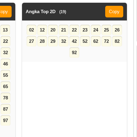
opy
Angka Top 2D
Copy
(19)
13
02
12
20
21
22
23
24
25
26
22
27
28
29
32
42
52
62
72
82
32
92
46
55
65
78
87
97