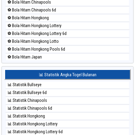
⚽ Bola Hitam Chinapools
⚽ Bola Merah North Carolina Day
⚽ Bola Hitam Chinapools 6d
⚽ Bola Merah Pcso
⚽ Bola Hitam Hongkong
⚽ Bola Merah Sao Paulo
⚽ Bola Hitam Hongkong Lottery
⚽ Bola Merah Singapore
⚽ Bola Hitam Hongkong Lottery 6d
⚽ Bola Merah Sydney
⚽ Bola Hitam Hongkong Lotto
⚽ Bola Merah Sydney Lottery
⚽ Bola Hitam Hongkong Pools 6d
⚽ Bola Merah Sydney Lottery 6d
⚽ Bola Hitam Japan
⚽ Bola Merah Sydney Lotto
⚽ Bola Hitam Japan 6d
⚽ Bola Merah Sydney Pools 6d
⚽ Bola Hitam Korea
📊 Statistik Angka Togel Bulanan
⚽ Bola Merah Taipei
⚽ Bola Hitam Kuda Lari
⚽ Bola Merah Taiwan
📊 Statistik Bullseye
⚽ Bola Hitam Magnum Cambodia
📊 Statistik Bullseye 6d
⚽ Bola Hitam Nagoya
📊 Statistik Chinapools
⚽ Bola Hitam North Carolina Day
📊 Statistik Chinapools 6d
⚽ Bola Hitam Pcso
📊 Statistik Hongkong
⚽ Bola Hitam Sao Paulo
📊 Statistik Hongkong Lottery
⚽ Bola Hitam Singapore
📊 Statistik Hongkong Lottery 6d