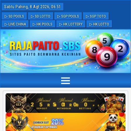
Sabtu Pahing, 8 Agt 2026, 06:51
▷ SD POOLS
▷ SD LOTTO
▷ SGP POOLS
▷ SGP TOTO
▷ LIVE CHINA
▷ HK POOLS
▷ HK LOTTERY
▷ HK LOTTO