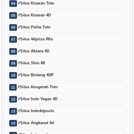
⚡
Situs Kisaran Toto
04
⚡
Situs Kisaran 4D
05
⚡
Situs Pelita Toto
06
⚡
Situs 4dprize Wla
07
⚡
Situs Aksara 4D
08
⚡
Situs Shio 88
09
⚡
Situs Bintang 4DP
10
⚡
Situs Anugerah Toto
11
⚡
Situs Indo Vegas 4D
12
⚡
Situs Indo4dpools
13
⚡
Situs Angkanet 4d
14