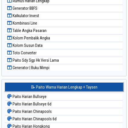
Rumus Harian Lengkap
Paito Warna Sydney
Generator BBFS
Paito Warna Sydney Lottery
Kalkulator Invest
Paito Warna Sydney Lottery 6d
Kombinasi Line
Paito Warna Sydney Lotto
Table Angka Pasaran
Paito Warna Sydney Pools 6d
Kolom Pembalik Angka
Paito Warna Taipei
Kolom Susun Data
Paito Warna Taiwan
Toto Converter
Paito Sdy Sgp Hk Versi Lama
Generator | Buku Mimpi
📝 Paito Warna Harian Lengkap + Taysen
Paito Harian Bullseye
Paito Harian Bullseye 6d
Paito Harian Chinapools
Paito Harian Chinapools 6d
Paito Harian Hongkong