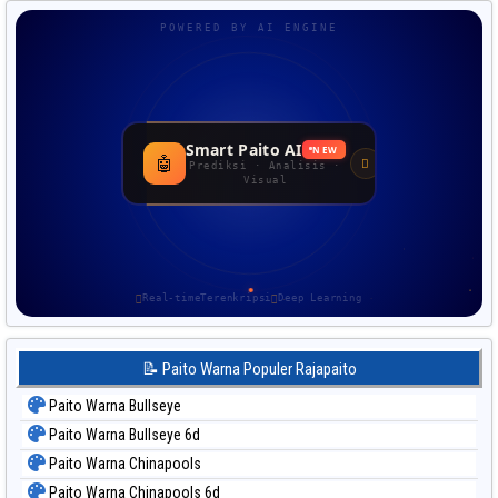
POWERED BY AI ENGINE
Smart Paito AI
NEW
🤖
Prediksi · Analisis ·
Visual
Real-time
Terenkripsi
Deep Learning
📝 Paito Warna Populer Rajapaito
Paito Warna Bullseye
Paito Warna Bullseye 6d
Paito Warna Chinapools
Paito Warna Chinapools 6d