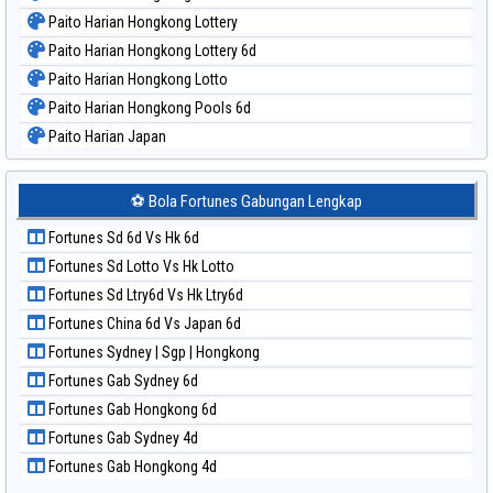
Paito Harian Hongkong Lottery
Paito Harian Hongkong Lottery 6d
Paito Harian Hongkong Lotto
Paito Harian Hongkong Pools 6d
Paito Harian Japan
Paito Harian Japan 6d
Paito Harian Korea
⚽ Bola Fortunes Gabungan Lengkap
Paito Harian Kuda Lari
Fortunes Sd 6d Vs Hk 6d
Paito Harian Magnum Cambodia
Fortunes Sd Lotto Vs Hk Lotto
Paito Harian Nagoya
Fortunes Sd Ltry6d Vs Hk Ltry6d
Paito Harian New York Midday
Fortunes China 6d Vs Japan 6d
Paito Harian North Carolina Day
Fortunes Sydney | Sgp | Hongkong
Paito Harian Pcso
Fortunes Gab Sydney 6d
Paito Harian Pennsylvania Day
Fortunes Gab Hongkong 6d
Paito Harian Sao Paulo
Fortunes Gab Sydney 4d
Paito Harian Singapore
Fortunes Gab Hongkong 4d
Paito Harian Sydney