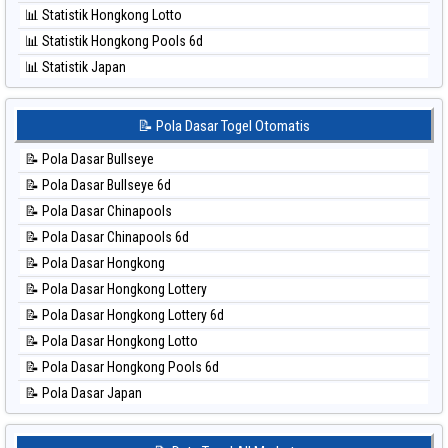
⚽ Bola Hitam Sydney
📊 Statistik Hongkong Lotto
⚽ Bola Hitam Sydney Lottery
📊 Statistik Hongkong Pools 6d
⚽ Bola Hitam Sydney Lottery 6d
📊 Statistik Japan
⚽ Bola Hitam Sydney Lotto
📊 Statistik Japan 6d
⚽ Bola Hitam Sydney Pools 6d
📊 Statistik Korea
📝 Pola Dasar Togel Otomatis
⚽ Bola Hitam Taipei
📊 Statistik Kuda Lari
⚽ Bola Hitam Taiwan
📝 Pola Dasar Bullseye
📊 Statistik Magnum Cambodia
📝 Pola Dasar Bullseye 6d
📊 Statistik Nagoya
📝 Pola Dasar Chinapools
📊 Statistik New York Midday
📝 Pola Dasar Chinapools 6d
📊 Statistik North Carolina Day
📝 Pola Dasar Hongkong
📊 Statistik Pcso
📝 Pola Dasar Hongkong Lottery
📊 Statistik Pennsylvania Day
📝 Pola Dasar Hongkong Lottery 6d
📊 Statistik Sao Paulo
📝 Pola Dasar Hongkong Lotto
📊 Statistik Singapore
📝 Pola Dasar Hongkong Pools 6d
📊 Statistik Sydney
📝 Pola Dasar Japan
📊 Statistik Sydney Lottery
📝 Pola Dasar Japan 6d
📊 Statistik Sydney Lottery 6d
📝 Pola Dasar Korea