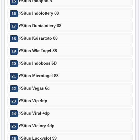
⚡
Situs Indopools
15
⚡
Situs Indolottery 88
16
⚡
Situs Dunialottery 88
17
⚡
Situs Kaisartoto 88
18
⚡
Situs Wla Togel 88
19
⚡
Situs Indoboss 6D
20
⚡
Situs Microtogel 88
21
⚡
Situs Vegas 6d
22
⚡
Situs Vip 4dp
23
⚡
Situs Viral 4dp
24
⚡
Situs Victory 4dp
25
⚡
Situs Luckyslot 99
26