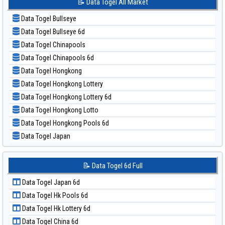
📝 Data Togel All Market
📊 Statistik Sydney Lotto
📝 Pola Dasar Kuda Lari
📊 Statistik Sydney Pools 6d
Data Togel Bullseye
📝 Pola Dasar Magnum Cambodia
📊 Statistik Taipei
Data Togel Bullseye 6d
📝 Pola Dasar Nagoya
📊 Statistik Taiwan
Data Togel Chinapools
📝 Pola Dasar North Carolina Day
Data Togel Chinapools 6d
📝 Pola Dasar Pcso
Data Togel Hongkong
📝 Pola Dasar Sao Paulo
Data Togel Hongkong Lottery
📝 Pola Dasar Singapore
Data Togel Hongkong Lottery 6d
📝 Pola Dasar Sydney
Data Togel Hongkong Lotto
📝 Pola Dasar Sydney Lottery
Data Togel Hongkong Pools 6d
📝 Pola Dasar Sydney Lottery 6d
Data Togel Japan
📝 Pola Dasar Sydney Lotto
Data Togel Japan 6d
📝 Pola Dasar Sydney Pools 6d
Data Togel Korea
📝 Data Togel 6d Full
📝 Pola Dasar Taipei
Data Togel Kuda Lari
📝 Pola Dasar Taiwan
Data Togel Japan 6d
Data Togel Magnum Cambodia
Data Togel Hk Pools 6d
Data Togel Nagoya
Data Togel Hk Lottery 6d
Data Togel North Carolina Day
Data Togel China 6d