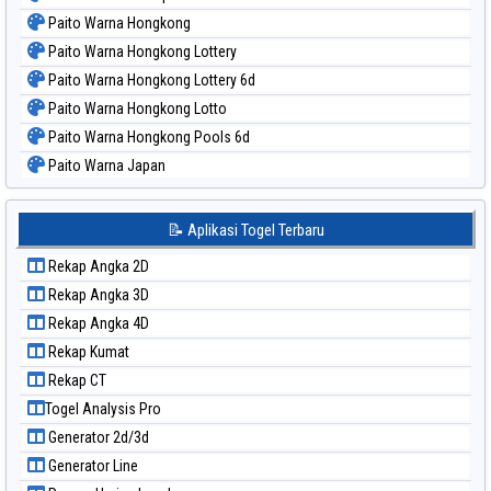
Paito Warna Hongkong
Paito Warna Hongkong Lottery
Paito Warna Hongkong Lottery 6d
Paito Warna Hongkong Lotto
Paito Warna Hongkong Pools 6d
Paito Warna Japan
Paito Warna Japan 6d
Paito Warna Korea
📝 Aplikasi Togel Terbaru
Paito Warna Kuda Lari
Rekap Angka 2D
Paito Warna Magnum Cambodia
Rekap Angka 3D
Paito Warna Nagoya
Rekap Angka 4D
Paito Warna New York Midday
Rekap Kumat
Paito Warna North Carolina Day
Rekap CT
Paito Warna Pcso
Togel Analysis Pro
Paito Warna Pennsylvania Day
Generator 2d/3d
Paito Warna Sao Paulo
Generator Line
Paito Warna Singapore