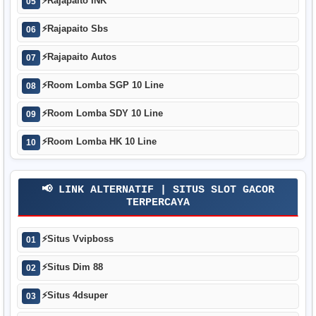
⚡
Rajapaito INK
05
⚡
Rajapaito Sbs
06
⚡
Rajapaito Autos
07
⚡
Room Lomba SGP 10 Line
08
⚡
Room Lomba SDY 10 Line
09
⚡
Room Lomba HK 10 Line
10
📢 LINK ALTERNATIF | SITUS SLOT GACOR
TERPERCAYA
⚡
Situs Vvipboss
01
⚡
Situs Dim 88
02
⚡
Situs 4dsuper
03