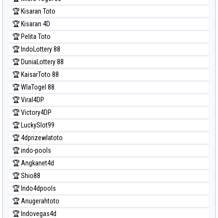
🏆 Kisaran Toto
🏆 Kisaran 4D
🏆 Pelita Toto
🏆 IndoLottery 88
🏆 DuniaLottery 88
🏆 KaisarToto 88
🏆 WlaTogel 88
🏆 Viral4DP
🏆 Victory4DP
🏆 LuckySlot99
🏆 4dprizewlatoto
🏆 indo-pools
🏆 Angkanet4d
🏆 Shio88
🏆 Indo4dpools
🏆 Anugerahtoto
🏆 Indovegas4d