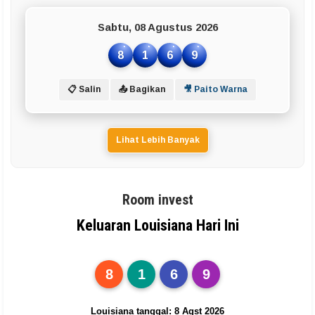
Sabtu, 08 Agustus 2026
8
1
6
9
📋 Salin
📤 Bagikan
🎥 Paito Warna
Lihat Lebih Banyak
Room invest
Keluaran Louisiana Hari Ini
8
1
6
9
Louisiana tanggal: 8 Agst 2026