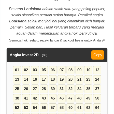
Pasaran
Louisiana
adalah salah satu yang paling populer,
selalu dinantikan pemain setiap harinya. Prediksi angka
Louisiana
selalu menjadi hal yang dinantikan oleh banyak
pemain. Setiap hari, Hasil keluaran terbaru yang menjadi
acuan dalam menentukan angka hoki berikutnya.
Semoga hoki selalu, rezeki lancar & jackpot besar untuk Anda 🎉
Angka Invest 2D
Copy
(80)
01
02
03
05
06
07
08
09
10
12
13
14
16
17
18
19
20
21
23
24
25
26
27
28
30
31
32
34
35
37
38
41
42
43
45
46
47
48
49
50
52
53
54
56
57
58
60
61
62
64