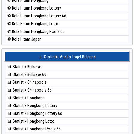
⚽ Bola Hitam Hongkong
⚽ Bola Merah Sao Paulo
⚽ Bola Hitam Hongkong Lottery
⚽ Bola Merah Singapore
⚽ Bola Hitam Hongkong Lottery 6d
⚽ Bola Merah Sydney
⚽ Bola Hitam Hongkong Lotto
⚽ Bola Merah Sydney Lottery
⚽ Bola Hitam Hongkong Pools 6d
⚽ Bola Merah Sydney Lottery 6d
⚽ Bola Hitam Japan
⚽ Bola Merah Sydney Lotto
⚽ Bola Hitam Japan 6d
⚽ Bola Merah Sydney Pools 6d
⚽ Bola Hitam Korea
📊 Statistik Angka Togel Bulanan
⚽ Bola Merah Taipei
⚽ Bola Hitam Kuda Lari
⚽ Bola Merah Taiwan
📊 Statistik Bullseye
⚽ Bola Hitam Magnum Cambodia
📊 Statistik Bullseye 6d
⚽ Bola Hitam Nagoya
📊 Statistik Chinapools
⚽ Bola Hitam North Carolina Day
📊 Statistik Chinapools 6d
⚽ Bola Hitam Pcso
📊 Statistik Hongkong
⚽ Bola Hitam Sao Paulo
📊 Statistik Hongkong Lottery
⚽ Bola Hitam Singapore
📊 Statistik Hongkong Lottery 6d
⚽ Bola Hitam Sydney
📊 Statistik Hongkong Lotto
⚽ Bola Hitam Sydney Lottery
📊 Statistik Hongkong Pools 6d
⚽ Bola Hitam Sydney Lottery 6d