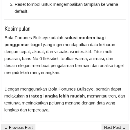
Reset tombol untuk mengembalikan tampilan ke warna
default.
Kesimpulan
Bola Fortunes Bullseye adalah
solusi modern bagi
penggemar togel
yang ingin mendapatkan data keluaran
dengan cepat, akurat, dan visualisasi interaktif. Fitur multi-
pasaran, baris No 0 fleksibel, toolbar warna, animasi, dan
desain elegan membuat pengalaman bermain dan analisa togel
menjadi lebih menyenangkan.
Dengan menggunakan Bola Fortunes Bullseye, pemain dapat
melakukan
strategi angka lebih mudah
, memantau tren, dan
tentunya meningkatkan peluang menang dengan data yang
lengkap dan terpercaya.
← Previous Post
Next Post →