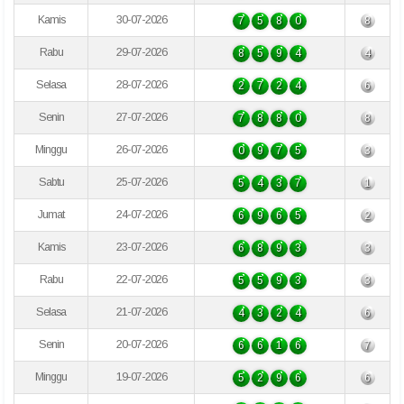
Kamis
30-07-2026
7
5
8
0
8
Rabu
29-07-2026
8
5
9
4
4
Selasa
28-07-2026
2
7
2
4
6
Senin
27-07-2026
7
8
8
0
8
Minggu
26-07-2026
0
9
7
5
3
Sabtu
25-07-2026
5
4
3
7
1
Jumat
24-07-2026
6
9
6
5
2
Kamis
23-07-2026
6
8
9
3
3
Rabu
22-07-2026
5
5
9
3
3
Selasa
21-07-2026
4
3
2
4
6
Senin
20-07-2026
6
6
1
6
7
Minggu
19-07-2026
5
2
9
6
6