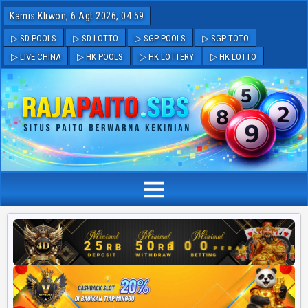
Kamis Kliwon, 6 Agt 2026, 04:59
▷ SD POOLS
▷ SD LOTTO
▷ SGP POOLS
▷ SGP TOTO
▷ LIVE CHINA
▷ HK POOLS
▷ HK LOTTERY
▷ HK LOTTO