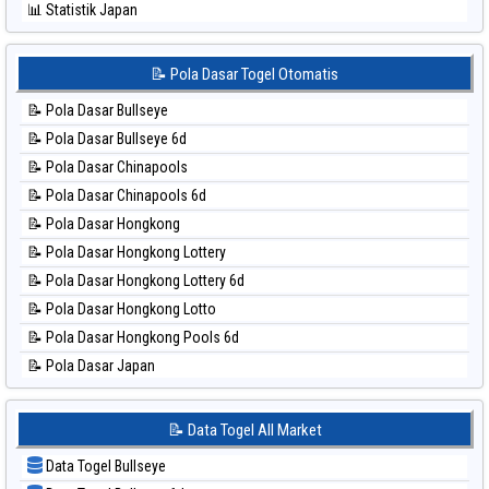
📊 Statistik Japan
⚽ Bola Hitam Sydney Lotto
📊 Statistik Japan 6d
⚽ Bola Hitam Sydney Pools 6d
📊 Statistik Korea
📝 Pola Dasar Togel Otomatis
⚽ Bola Hitam Taipei
📊 Statistik Kuda Lari
⚽ Bola Hitam Taiwan
📝 Pola Dasar Bullseye
📊 Statistik Magnum Cambodia
📝 Pola Dasar Bullseye 6d
📊 Statistik Nagoya
📝 Pola Dasar Chinapools
📊 Statistik New York Midday
📝 Pola Dasar Chinapools 6d
📊 Statistik North Carolina Day
📝 Pola Dasar Hongkong
📊 Statistik Pcso
📝 Pola Dasar Hongkong Lottery
📊 Statistik Pennsylvania Day
📝 Pola Dasar Hongkong Lottery 6d
📊 Statistik Sao Paulo
📝 Pola Dasar Hongkong Lotto
📊 Statistik Singapore
📝 Pola Dasar Hongkong Pools 6d
📊 Statistik Sydney
📝 Pola Dasar Japan
📊 Statistik Sydney Lottery
📝 Pola Dasar Japan 6d
📊 Statistik Sydney Lottery 6d
📝 Pola Dasar Korea
📝 Data Togel All Market
📊 Statistik Sydney Lotto
📝 Pola Dasar Kuda Lari
📊 Statistik Sydney Pools 6d
Data Togel Bullseye
📝 Pola Dasar Magnum Cambodia