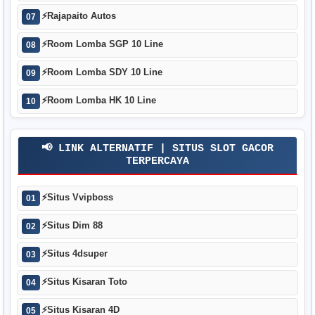
⚡
Rajapaito Autos
07
⚡
Room Lomba SGP 10 Line
08
⚡
Room Lomba SDY 10 Line
09
⚡
Room Lomba HK 10 Line
10
📢 LINK ALTERNATIF | SITUS SLOT GACOR
TERPERCAYA
⚡
Situs Vvipboss
01
⚡
Situs Dim 88
02
⚡
Situs 4dsuper
03
⚡
Situs Kisaran Toto
04
⚡
Situs Kisaran 4D
05