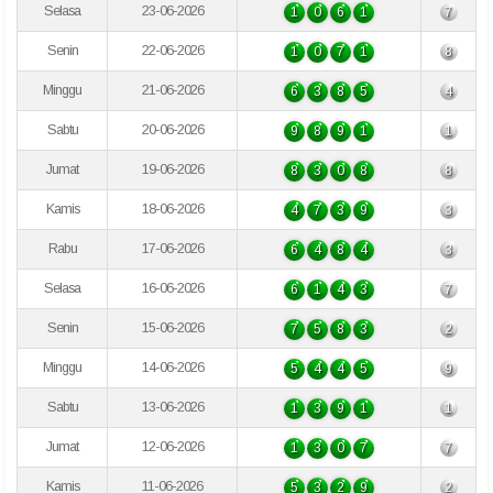
Selasa
23-06-2026
1
0
6
1
7
Senin
22-06-2026
1
0
7
1
8
Minggu
21-06-2026
6
3
8
5
4
Sabtu
20-06-2026
9
8
9
1
1
Jumat
19-06-2026
8
3
0
8
8
Kamis
18-06-2026
4
7
3
9
3
Rabu
17-06-2026
6
4
8
4
3
Selasa
16-06-2026
6
1
4
3
7
Senin
15-06-2026
7
5
8
3
2
Minggu
14-06-2026
5
4
4
5
9
Sabtu
13-06-2026
1
3
9
1
1
Jumat
12-06-2026
1
3
0
7
7
Kamis
11-06-2026
5
3
2
9
2