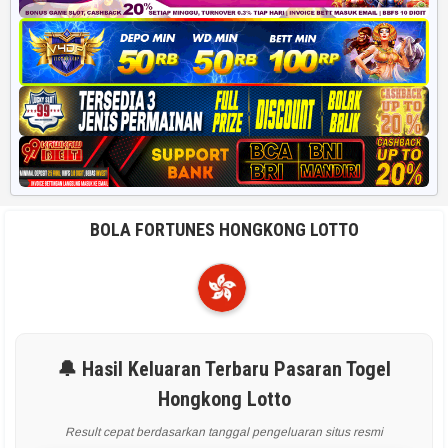
BOLA FORTUNES HONGKONG LOTTO
🔔 Hasil Keluaran Terbaru Pasaran Togel
Hongkong Lotto
Result cepat berdasarkan tanggal pengeluaran situs resmi