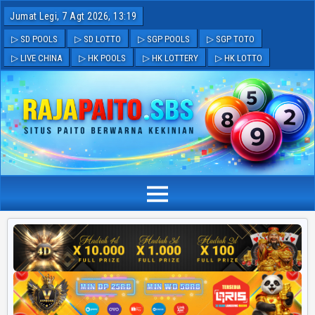
Jumat Legi, 7 Agt 2026, 13:19
▷ SD POOLS
▷ SD LOTTO
▷ SGP POOLS
▷ SGP TOTO
▷ LIVE CHINA
▷ HK POOLS
▷ HK LOTTERY
▷ HK LOTTO