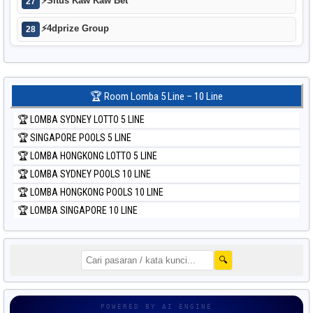
⚡
Situs Kaw Kaw Bet
27
⚡
4dprize Group
28
🏆 Room Lomba 5 Line – 10 Line
🏆 LOMBA SYDNEY LOTTO 5 LINE
🏆 SINGAPORE POOLS 5 LINE
🏆 LOMBA HONGKONG LOTTO 5 LINE
🏆 LOMBA SYDNEY POOLS 10 LINE
🏆 LOMBA HONGKONG POOLS 10 LINE
🏆 LOMBA SINGAPORE 10 LINE
🔍
POWERED BY AI ENGINE