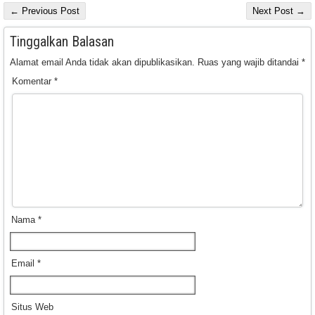
← Previous Post
Next Post →
Tinggalkan Balasan
Alamat email Anda tidak akan dipublikasikan.
Ruas yang wajib ditandai
*
Komentar
*
Nama
*
Email
*
Situs Web