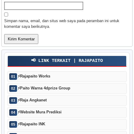
Simpan nama, email, dan situs web saya pada peramban ini untuk
komentar saya berikutnya.
📢 LINK TERKAIT | RAJAPAITO
⚡
Rajapaito Works
01
⚡
Paito Warna 4dprize Group
02
⚡
Raja Angkanet
03
⚡
Website Mura Prediksi
04
⚡
Rajapaito INK
05