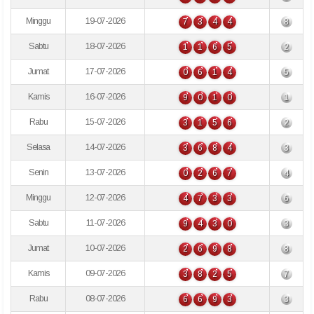
Minggu
19-07-2026
7
3
4
4
8
Sabtu
18-07-2026
1
1
6
5
2
Jumat
17-07-2026
0
6
1
4
5
Kamis
16-07-2026
9
0
1
0
1
Rabu
15-07-2026
3
1
5
6
2
Selasa
14-07-2026
3
6
8
4
3
Senin
13-07-2026
0
2
6
7
4
Minggu
12-07-2026
4
7
3
3
6
Sabtu
11-07-2026
9
4
3
0
3
Jumat
10-07-2026
2
6
9
8
8
Kamis
09-07-2026
3
8
2
5
7
Rabu
08-07-2026
6
6
9
3
3