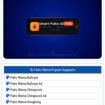
Smart Paito AI
NEW
🤖
Prediksi · Analisis ·
Visual
Real-time
Terenkripsi
Deep Learning
📝 Paito Warna Populer Rajapaito
Paito Warna Bullseye
Paito Warna Bullseye 6d
Paito Warna Chinapools
Paito Warna Chinapools 6d
Paito Warna Hongkong