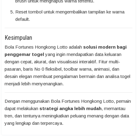
brush untuk menghapus warna tertentu.
Reset tombol untuk mengembalikan tampilan ke warna
default.
Kesimpulan
Bola Fortunes Hongkong Lotto adalah
solusi modern bagi
penggemar togel
yang ingin mendapatkan data keluaran
dengan cepat, akurat, dan visualisasi interaktif. Fitur multi-
pasaran, baris No 0 fleksibel, toolbar warna, animasi, dan
desain elegan membuat pengalaman bermain dan analisa togel
menjadi lebih menyenangkan.
Dengan menggunakan Bola Fortunes Hongkong Lotto, pemain
dapat melakukan
strategi angka lebih mudah
, memantau
tren, dan tentunya meningkatkan peluang menang dengan data
yang lengkap dan terpercaya.