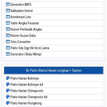
Paito Warna Sydney
Generator BBFS
Paito Warna Sydney Lottery
Kalkulator Invest
Paito Warna Sydney Lottery 6d
Kombinasi Line
Paito Warna Sydney Lotto
Table Angka Pasaran
Paito Warna Sydney Pools 6d
Kolom Pembalik Angka
Paito Warna Taipei
Kolom Susun Data
Paito Warna Taiwan
Toto Converter
Paito Sdy Sgp Hk Versi Lama
Generator | Buku Mimpi
📝 Paito Warna Harian Lengkap + Taysen
Paito Harian Bullseye
Paito Harian Bullseye 6d
Paito Harian Chinapools
Paito Harian Chinapools 6d
Paito Harian Hongkong