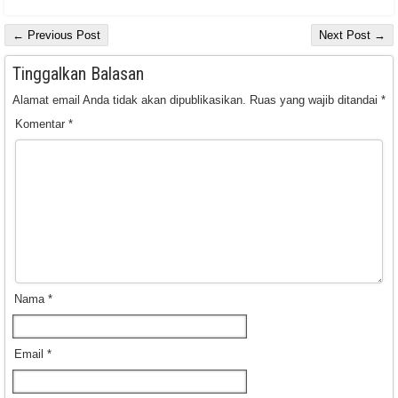
← Previous Post
Next Post →
Tinggalkan Balasan
Alamat email Anda tidak akan dipublikasikan.
Ruas yang wajib ditandai
*
Komentar
*
Nama
*
Email
*