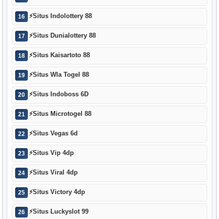
⚡
Situs Indolottery 88
16
⚡
Situs Dunialottery 88
17
⚡
Situs Kaisartoto 88
18
⚡
Situs Wla Togel 88
19
⚡
Situs Indoboss 6D
20
⚡
Situs Microtogel 88
21
⚡
Situs Vegas 6d
22
⚡
Situs Vip 4dp
23
⚡
Situs Viral 4dp
24
⚡
Situs Victory 4dp
25
⚡
Situs Luckyslot 99
26