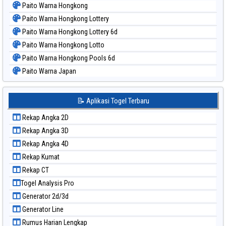
Paito Warna Hongkong
Paito Warna Hongkong Lottery
Paito Warna Hongkong Lottery 6d
Paito Warna Hongkong Lotto
Paito Warna Hongkong Pools 6d
Paito Warna Japan
Paito Warna Japan 6d
Paito Warna Korea
📝 Aplikasi Togel Terbaru
Paito Warna Kuda Lari
Rekap Angka 2D
Paito Warna Magnum Cambodia
Rekap Angka 3D
Paito Warna Nagoya
Rekap Angka 4D
Paito Warna New York Midday
Rekap Kumat
Paito Warna North Carolina Day
Rekap CT
Paito Warna Pcso
Togel Analysis Pro
Paito Warna Pennsylvania Day
Generator 2d/3d
Paito Warna Sao Paulo
Generator Line
Paito Warna Singapore
Rumus Harian Lengkap