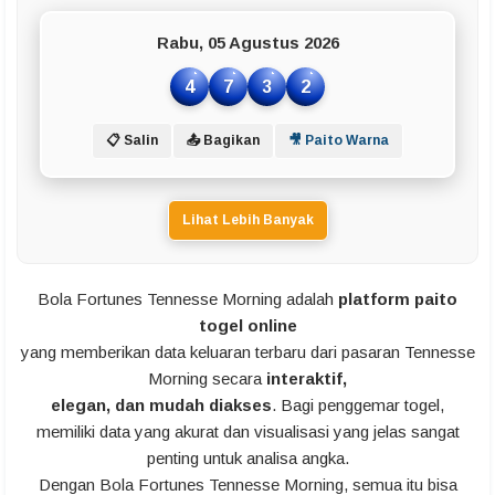
Rabu, 05 Agustus 2026
4
7
3
2
📋 Salin
📤 Bagikan
🎥 Paito Warna
Lihat Lebih Banyak
Bola Fortunes Tennesse Morning adalah
platform paito
togel online
yang memberikan data keluaran terbaru dari pasaran Tennesse
Morning secara
interaktif,
elegan, dan mudah diakses
. Bagi penggemar togel,
memiliki data yang akurat dan visualisasi yang jelas sangat
penting untuk analisa angka.
Dengan Bola Fortunes Tennesse Morning, semua itu bisa