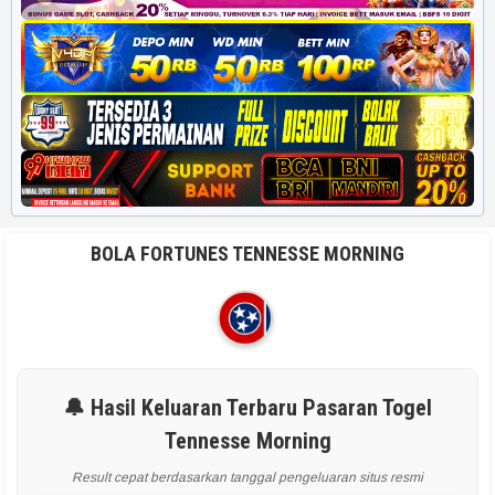
BOLA FORTUNES TENNESSE MORNING
🔔 Hasil Keluaran Terbaru Pasaran Togel
Tennesse Morning
Result cepat berdasarkan tanggal pengeluaran situs resmi