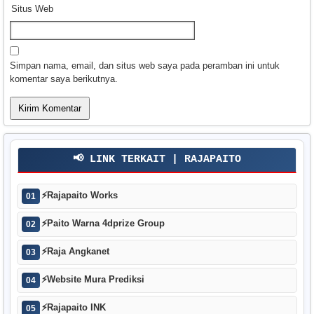
Situs Web
Simpan nama, email, dan situs web saya pada peramban ini untuk
komentar saya berikutnya.
📢 LINK TERKAIT | RAJAPAITO
⚡
Rajapaito Works
01
⚡
Paito Warna 4dprize Group
02
⚡
Raja Angkanet
03
⚡
Website Mura Prediksi
04
⚡
Rajapaito INK
05