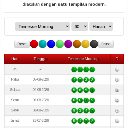
dilakukan
dengan satu tampilan modern
.
Reset
Brush
Hari
Tanggal
Tennesse Morning
D
-x-
-x-
.
.
.
.
.
Rabu
05-08-2026
4
7
3
2
5
Selasa
04-08-2026
5
6
9
1
1
Senin
03-08-2026
8
0
1
5
6
Sabtu
01-08-2026
9
3
4
7
2
Jumat
31-07-2026
5
4
7
2
9