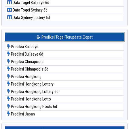
Data Togel Bullseye 6d
Data Togel Sao Paulo
Data Togel Sydney 6d
Data Togel Singapore
Data Sydney Lottery 6d
Data Togel Sydney
Data Togel Sydney Lottery
Data Togel Sydney Lottery 6d
📝 Prediksi Togel Terupdate Cepat
Data Togel Sydney Lotto
Prediksi Bullseye
Data Togel Sydney Pools 6d
Prediksi Bullseye 6d
Data Togel Taipei
Prediksi Chinapools
Data Togel Taiwan
Prediksi Chinapools 6d
Prediksi Hongkong
Prediksi Hongkong Lottery
Prediksi Hongkong Lottery 6d
Prediksi Hongkong Lotto
Prediksi Hongkong Pools 6d
Prediksi Japan
Prediksi Japan 6d