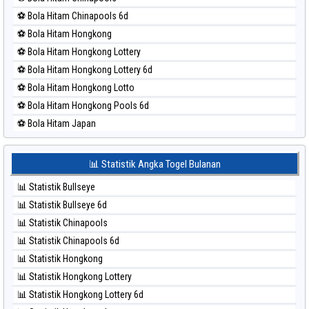
⚽ Bola Merah North Carolina Day
⚽ Bola Hitam Chinapools 6d
⚽ Bola Merah Pcso
⚽ Bola Hitam Hongkong
⚽ Bola Merah Sao Paulo
⚽ Bola Hitam Hongkong Lottery
⚽ Bola Merah Singapore
⚽ Bola Hitam Hongkong Lottery 6d
⚽ Bola Merah Sydney
⚽ Bola Hitam Hongkong Lotto
⚽ Bola Merah Sydney Lottery
⚽ Bola Hitam Hongkong Pools 6d
⚽ Bola Merah Sydney Lottery 6d
⚽ Bola Hitam Japan
⚽ Bola Merah Sydney Lotto
⚽ Bola Hitam Japan 6d
⚽ Bola Merah Sydney Pools 6d
⚽ Bola Hitam Korea
📊 Statistik Angka Togel Bulanan
⚽ Bola Merah Taipei
⚽ Bola Hitam Kuda Lari
⚽ Bola Merah Taiwan
📊 Statistik Bullseye
⚽ Bola Hitam Magnum Cambodia
📊 Statistik Bullseye 6d
⚽ Bola Hitam Nagoya
📊 Statistik Chinapools
⚽ Bola Hitam North Carolina Day
📊 Statistik Chinapools 6d
⚽ Bola Hitam Pcso
📊 Statistik Hongkong
⚽ Bola Hitam Sao Paulo
📊 Statistik Hongkong Lottery
⚽ Bola Hitam Singapore
📊 Statistik Hongkong Lottery 6d
⚽ Bola Hitam Sydney