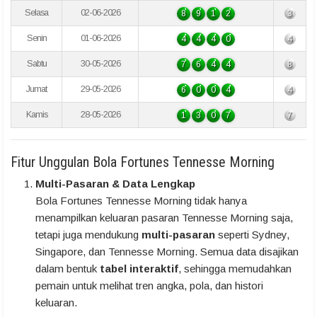
Selasa
02-06-2026
8
9
1
2
3
Senin
01-06-2026
4
4
4
0
4
Sabtu
30-05-2026
7
6
4
4
8
Jumat
29-05-2026
6
0
0
4
4
Kamis
28-05-2026
1
3
0
7
7
Fitur Unggulan Bola Fortunes Tennesse Morning
Multi-Pasaran & Data Lengkap
Bola Fortunes Tennesse Morning tidak hanya
menampilkan keluaran pasaran Tennesse Morning saja,
tetapi juga mendukung
multi-pasaran
seperti Sydney,
Singapore, dan Tennesse Morning. Semua data disajikan
dalam bentuk
tabel interaktif
, sehingga memudahkan
pemain untuk melihat tren angka, pola, dan histori
keluaran.