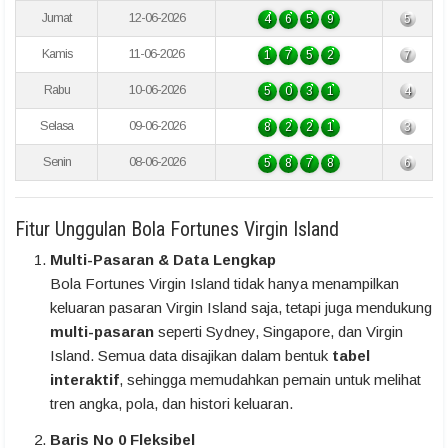
Jumat
12-06-2026
4
6
5
9
5
Kamis
11-06-2026
1
7
5
2
7
Rabu
10-06-2026
5
0
3
1
4
Selasa
09-06-2026
8
2
2
1
3
Senin
08-06-2026
5
8
7
8
6
Fitur Unggulan Bola Fortunes Virgin Island
Multi-Pasaran & Data Lengkap
Bola Fortunes Virgin Island tidak hanya menampilkan
keluaran pasaran Virgin Island saja, tetapi juga mendukung
multi-pasaran
seperti Sydney, Singapore, dan Virgin
Island. Semua data disajikan dalam bentuk
tabel
interaktif
, sehingga memudahkan pemain untuk melihat
tren angka, pola, dan histori keluaran.
Baris No 0 Fleksibel