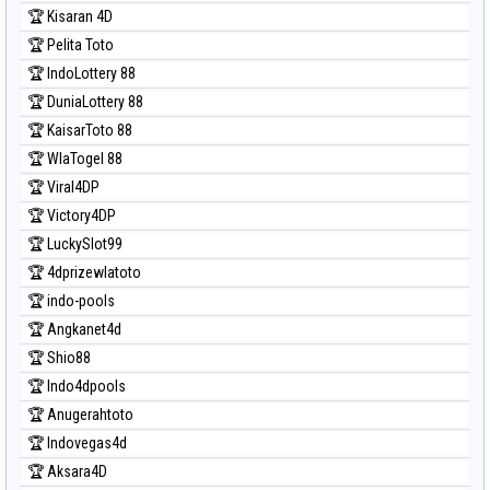
🏆 Kisaran 4D
🏆 Pelita Toto
🏆 IndoLottery 88
🏆 DuniaLottery 88
🏆 KaisarToto 88
🏆 WlaTogel 88
🏆 Viral4DP
🏆 Victory4DP
🏆 LuckySlot99
🏆 4dprizewlatoto
🏆 indo-pools
🏆 Angkanet4d
🏆 Shio88
🏆 Indo4dpools
🏆 Anugerahtoto
🏆 Indovegas4d
🏆 Aksara4D