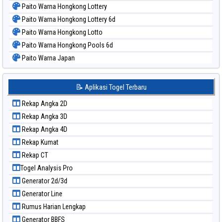
Paito Warna Hongkong Lottery
Paito Warna Hongkong Lottery 6d
Paito Warna Hongkong Lotto
Paito Warna Hongkong Pools 6d
Paito Warna Japan
Paito Warna Japan 6d
Paito Warna Korea
📝 Aplikasi Togel Terbaru
Paito Warna Kuda Lari
Rekap Angka 2D
Paito Warna Magnum Cambodia
Rekap Angka 3D
Paito Warna Nagoya
Rekap Angka 4D
Paito Warna New York Midday
Rekap Kumat
Paito Warna North Carolina Day
Rekap CT
Paito Warna Pcso
Togel Analysis Pro
Paito Warna Pennsylvania Day
Generator 2d/3d
Paito Warna Sao Paulo
Generator Line
Paito Warna Singapore
Rumus Harian Lengkap
Paito Warna Sydney
Generator BBFS