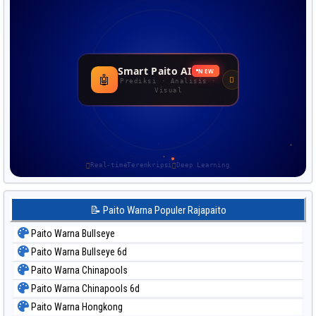
Smart Paito AI
NEW
🤖
Prediksi · Analisis ·
Visual
Real-time
Terenkripsi
Deep Learning
📝 Paito Warna Populer Rajapaito
Paito Warna Bullseye
Paito Warna Bullseye 6d
Paito Warna Chinapools
Paito Warna Chinapools 6d
Paito Warna Hongkong