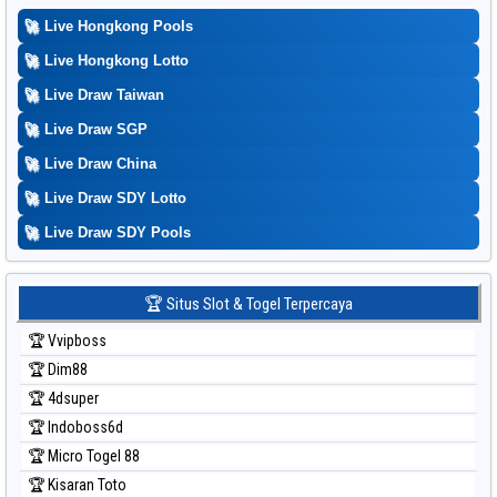
Prediksi Kuda Lari
🚀
Live Hongkong Pools
Prediksi Magnum Cambodia
Prediksi Nagoya
🚀
Live Hongkong Lotto
Prediksi North Carolina Day
🚀
Live Draw Taiwan
Prediksi Pcso
🚀
Live Draw SGP
Prediksi Sao Paulo
🚀
Live Draw China
Prediksi Singapore
🚀
Live Draw SDY Lotto
Prediksi Sydney
🚀
Prediksi Sydney Lottery
Live Draw SDY Pools
Prediksi Sydney Lottery 6d
Prediksi Sydney Lotto
🏆 Situs Slot & Togel Terpercaya
Prediksi Sydney Pools 6d
🏆 Vvipboss
Prediksi Taipei
🏆 Dim88
Prediksi Taiwan
🏆 4dsuper
🏆 Indoboss6d
🏆 Micro Togel 88
🏆 Kisaran Toto