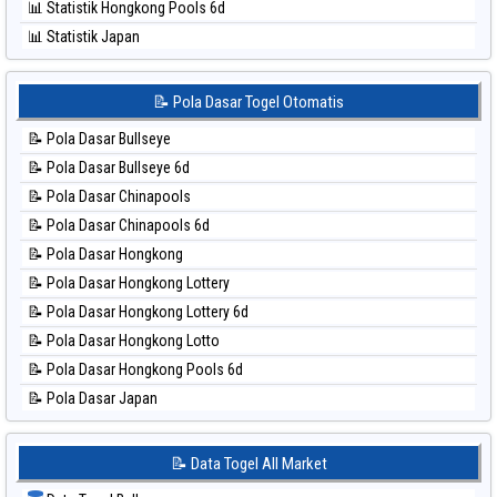
📊 Statistik Hongkong Pools 6d
⚽ Bola Hitam Sydney Lottery 6d
📊 Statistik Japan
⚽ Bola Hitam Sydney Lotto
📊 Statistik Japan 6d
⚽ Bola Hitam Sydney Pools 6d
📊 Statistik Korea
📝 Pola Dasar Togel Otomatis
⚽ Bola Hitam Taipei
📊 Statistik Kuda Lari
⚽ Bola Hitam Taiwan
📝 Pola Dasar Bullseye
📊 Statistik Magnum Cambodia
📝 Pola Dasar Bullseye 6d
📊 Statistik Nagoya
📝 Pola Dasar Chinapools
📊 Statistik New York Midday
📝 Pola Dasar Chinapools 6d
📊 Statistik North Carolina Day
📝 Pola Dasar Hongkong
📊 Statistik Pcso
📝 Pola Dasar Hongkong Lottery
📊 Statistik Pennsylvania Day
📝 Pola Dasar Hongkong Lottery 6d
📊 Statistik Sao Paulo
📝 Pola Dasar Hongkong Lotto
📊 Statistik Singapore
📝 Pola Dasar Hongkong Pools 6d
📊 Statistik Sydney
📝 Pola Dasar Japan
📊 Statistik Sydney Lottery
📝 Pola Dasar Japan 6d
📊 Statistik Sydney Lottery 6d
📝 Pola Dasar Korea
📝 Data Togel All Market
📊 Statistik Sydney Lotto
📝 Pola Dasar Kuda Lari