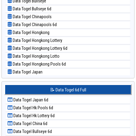
📊 Statistik Sydney Pools 6d
Data Togel Bullseye
📝 Pola Dasar Magnum Cambodia
📊 Statistik Taipei
Data Togel Bullseye 6d
📝 Pola Dasar Nagoya
📊 Statistik Taiwan
Data Togel Chinapools
📝 Pola Dasar North Carolina Day
Data Togel Chinapools 6d
📝 Pola Dasar Pcso
Data Togel Hongkong
📝 Pola Dasar Sao Paulo
Data Togel Hongkong Lottery
📝 Pola Dasar Singapore
Data Togel Hongkong Lottery 6d
📝 Pola Dasar Sydney
Data Togel Hongkong Lotto
📝 Pola Dasar Sydney Lottery
Data Togel Hongkong Pools 6d
📝 Pola Dasar Sydney Lottery 6d
Data Togel Japan
📝 Pola Dasar Sydney Lotto
Data Togel Japan 6d
📝 Pola Dasar Sydney Pools 6d
Data Togel Korea
📝 Data Togel 6d Full
📝 Pola Dasar Taipei
Data Togel Kuda Lari
📝 Pola Dasar Taiwan
Data Togel Japan 6d
Data Togel Magnum Cambodia
Data Togel Hk Pools 6d
Data Togel Nagoya
Data Togel Hk Lottery 6d
Data Togel North Carolina Day
Data Togel China 6d
Data Togel Pcso
Data Togel Bullseye 6d
Data Togel Sao Paulo