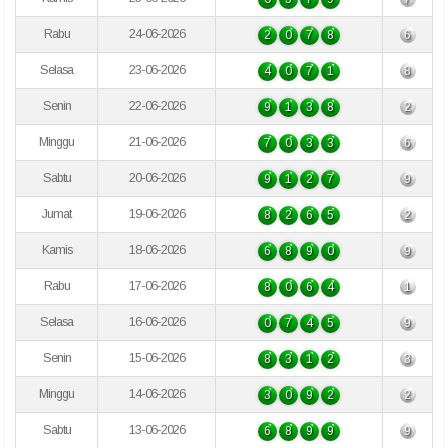
Rabu
24-06-2026
2
0
7
8
6
Selasa
23-06-2026
4
0
7
1
8
Senin
22-06-2026
9
1
3
8
2
Minggu
21-06-2026
7
0
3
3
6
Sabtu
20-06-2026
9
1
2
7
9
Jumat
19-06-2026
8
2
6
5
2
Kamis
18-06-2026
6
8
9
0
9
Rabu
17-06-2026
8
0
6
4
1
Selasa
16-06-2026
0
7
4
5
9
Senin
15-06-2026
8
3
1
2
3
Minggu
14-06-2026
3
0
9
2
2
Sabtu
13-06-2026
6
8
9
9
9