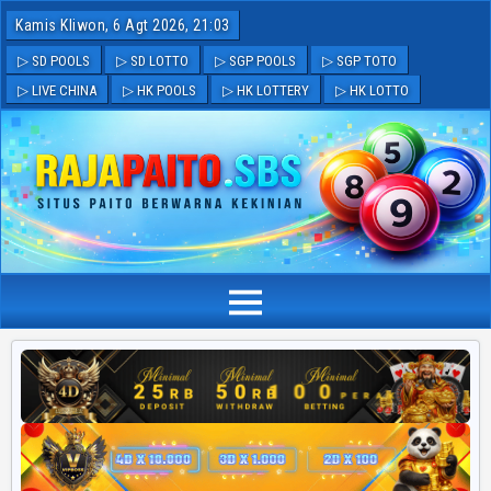
Kamis Kliwon, 6 Agt 2026, 21:03
▷ SD POOLS
▷ SD LOTTO
▷ SGP POOLS
▷ SGP TOTO
▷ LIVE CHINA
▷ HK POOLS
▷ HK LOTTERY
▷ HK LOTTO