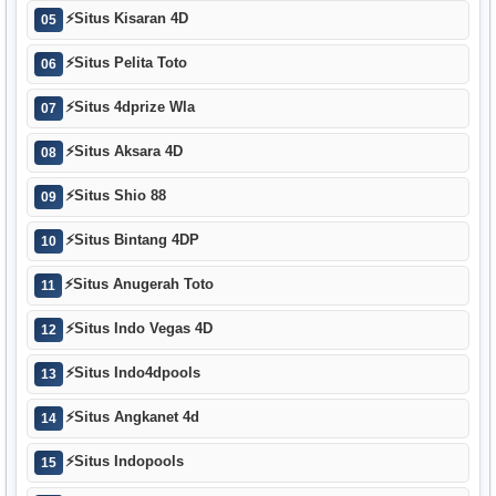
⚡
Situs Kisaran 4D
05
⚡
Situs Pelita Toto
06
⚡
Situs 4dprize Wla
07
⚡
Situs Aksara 4D
08
⚡
Situs Shio 88
09
⚡
Situs Bintang 4DP
10
⚡
Situs Anugerah Toto
11
⚡
Situs Indo Vegas 4D
12
⚡
Situs Indo4dpools
13
⚡
Situs Angkanet 4d
14
⚡
Situs Indopools
15