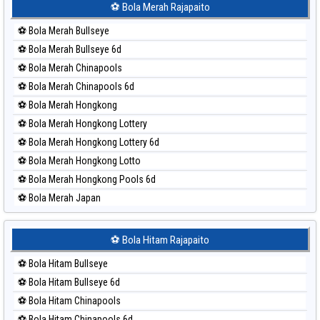
Paito Harian Sydney Lottery 6d
⚽ Bola Merah Rajapaito
Paito Harian Sydney Lotto
⚽ Bola Merah Bullseye
Paito Harian Sydney Pools 6d
⚽ Bola Merah Bullseye 6d
Paito Harian Taipei
⚽ Bola Merah Chinapools
Paito Harian Taiwan
⚽ Bola Merah Chinapools 6d
⚽ Bola Merah Hongkong
⚽ Bola Merah Hongkong Lottery
⚽ Bola Merah Hongkong Lottery 6d
⚽ Bola Merah Hongkong Lotto
⚽ Bola Merah Hongkong Pools 6d
⚽ Bola Merah Japan
⚽ Bola Merah Japan 6d
⚽ Bola Merah Korea
⚽ Bola Hitam Rajapaito
⚽ Bola Merah Kuda Lari
⚽ Bola Hitam Bullseye
⚽ Bola Merah Magnum Cambodia
⚽ Bola Hitam Bullseye 6d
⚽ Bola Merah Nagoya
⚽ Bola Hitam Chinapools
⚽ Bola Merah North Carolina Day
⚽ Bola Hitam Chinapools 6d