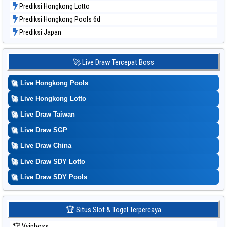
Prediksi Hongkong Lotto
Prediksi Hongkong Pools 6d
Prediksi Japan
Prediksi Japan 6d
Prediksi Korea
🚀 Live Draw Tercepat Boss
Prediksi Kuda Lari
🚀
Live Hongkong Pools
Prediksi Magnum Cambodia
Prediksi Nagoya
🚀
Live Hongkong Lotto
Prediksi North Carolina Day
🚀
Live Draw Taiwan
Prediksi Pcso
🚀
Live Draw SGP
Prediksi Sao Paulo
🚀
Live Draw China
Prediksi Singapore
🚀
Live Draw SDY Lotto
Prediksi Sydney
🚀
Prediksi Sydney Lottery
Live Draw SDY Pools
Prediksi Sydney Lottery 6d
Prediksi Sydney Lotto
🏆 Situs Slot & Togel Terpercaya
Prediksi Sydney Pools 6d
🏆 Vvipboss