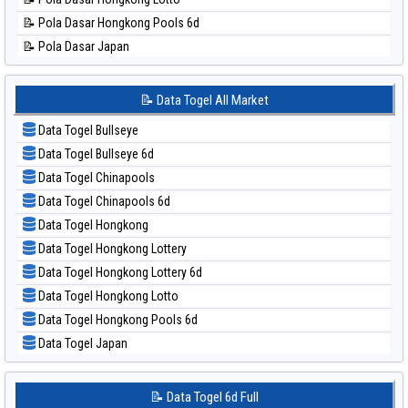
📊 Statistik Singapore
📝 Pola Dasar Hongkong Pools 6d
📊 Statistik Sydney
📝 Pola Dasar Japan
📊 Statistik Sydney Lottery
📝 Pola Dasar Japan 6d
📊 Statistik Sydney Lottery 6d
📝 Pola Dasar Korea
📝 Data Togel All Market
📊 Statistik Sydney Lotto
📝 Pola Dasar Kuda Lari
📊 Statistik Sydney Pools 6d
Data Togel Bullseye
📝 Pola Dasar Magnum Cambodia
📊 Statistik Taipei
Data Togel Bullseye 6d
📝 Pola Dasar Nagoya
📊 Statistik Taiwan
Data Togel Chinapools
📝 Pola Dasar North Carolina Day
Data Togel Chinapools 6d
📝 Pola Dasar Pcso
Data Togel Hongkong
📝 Pola Dasar Sao Paulo
Data Togel Hongkong Lottery
📝 Pola Dasar Singapore
Data Togel Hongkong Lottery 6d
📝 Pola Dasar Sydney
Data Togel Hongkong Lotto
📝 Pola Dasar Sydney Lottery
Data Togel Hongkong Pools 6d
📝 Pola Dasar Sydney Lottery 6d
Data Togel Japan
📝 Pola Dasar Sydney Lotto
Data Togel Japan 6d
📝 Pola Dasar Sydney Pools 6d
Data Togel Korea
📝 Data Togel 6d Full
📝 Pola Dasar Taipei