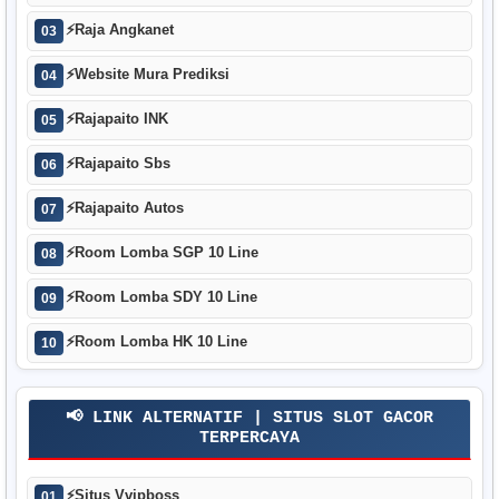
⚡
Raja Angkanet
03
⚡
Website Mura Prediksi
04
⚡
Rajapaito INK
05
⚡
Rajapaito Sbs
06
⚡
Rajapaito Autos
07
⚡
Room Lomba SGP 10 Line
08
⚡
Room Lomba SDY 10 Line
09
⚡
Room Lomba HK 10 Line
10
📢 LINK ALTERNATIF | SITUS SLOT GACOR
TERPERCAYA
⚡
Situs Vvipboss
01