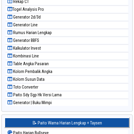
Rekap CT
Paito Warna Pcso
Togel Analysis Pro
Paito Warna Pennsylvania Day
Generator 2d/3d
Paito Warna Sao Paulo
Generator Line
Paito Warna Singapore
Rumus Harian Lengkap
Paito Warna Sydney
Generator BBFS
Paito Warna Sydney Lottery
Kalkulator Invest
Paito Warna Sydney Lottery 6d
Kombinasi Line
Paito Warna Sydney Lotto
Table Angka Pasaran
Paito Warna Sydney Pools 6d
Kolom Pembalik Angka
Paito Warna Taipei
Kolom Susun Data
Paito Warna Taiwan
Toto Converter
Paito Sdy Sgp Hk Versi Lama
Generator | Buku Mimpi
📝 Paito Warna Harian Lengkap + Taysen
Paito Harian Bullseye