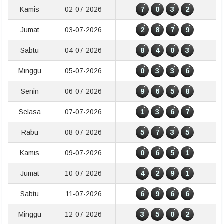
7
0
3
2
Kamis
02-07-2026
2
8
7
9
Jumat
03-07-2026
8
4
0
3
Sabtu
04-07-2026
0
3
3
6
Minggu
05-07-2026
9
6
5
8
Senin
06-07-2026
1
3
6
7
Selasa
07-07-2026
5
7
3
5
Rabu
08-07-2026
0
6
5
1
Kamis
09-07-2026
4
2
9
1
Jumat
10-07-2026
6
9
6
6
Sabtu
11-07-2026
3
5
0
2
Minggu
12-07-2026