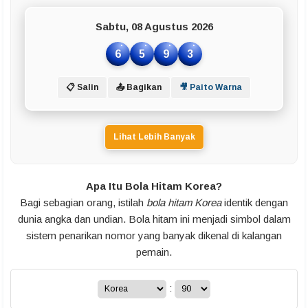
Sabtu, 08 Agustus 2026
6
5
9
3
📋 Salin
📤 Bagikan
🎥 Paito Warna
Lihat Lebih Banyak
Apa Itu Bola Hitam Korea?
Bagi sebagian orang, istilah
bola hitam Korea
identik dengan
dunia angka dan undian. Bola hitam ini menjadi simbol dalam
sistem penarikan nomor yang banyak dikenal di kalangan
pemain.
: