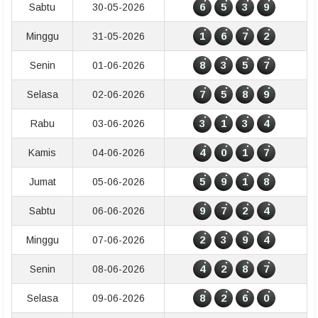
6
5
3
9
Sabtu
30-05-2026
1
6
7
2
Minggu
31-05-2026
8
3
5
7
Senin
01-06-2026
7
5
8
9
Selasa
02-06-2026
3
1
3
4
Rabu
03-06-2026
4
0
1
7
Kamis
04-06-2026
5
9
1
8
Jumat
05-06-2026
9
7
2
4
Sabtu
06-06-2026
2
3
9
4
Minggu
07-06-2026
4
2
8
7
Senin
08-06-2026
8
2
6
0
Selasa
09-06-2026