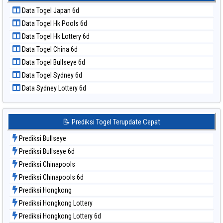
Data Togel Kuda Lari
📝 Pola Dasar Taiwan
Data Togel Japan 6d
Data Togel Magnum Cambodia
Data Togel Hk Pools 6d
Data Togel Nagoya
Data Togel Hk Lottery 6d
Data Togel North Carolina Day
Data Togel China 6d
Data Togel Pcso
Data Togel Bullseye 6d
Data Togel Sao Paulo
Data Togel Sydney 6d
Data Togel Singapore
Data Sydney Lottery 6d
Data Togel Sydney
Data Togel Sydney Lottery
Data Togel Sydney Lottery 6d
📝 Prediksi Togel Terupdate Cepat
Data Togel Sydney Lotto
Prediksi Bullseye
Data Togel Sydney Pools 6d
Prediksi Bullseye 6d
Data Togel Taipei
Prediksi Chinapools
Data Togel Taiwan
Prediksi Chinapools 6d
Prediksi Hongkong
Prediksi Hongkong Lottery
Prediksi Hongkong Lottery 6d