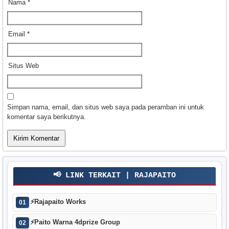
Nama
*
Email
*
Situs Web
Simpan nama, email, dan situs web saya pada peramban ini untuk
komentar saya berikutnya.
📢 LINK TERKAIT | RAJAPAITO
⚡
Rajapaito Works
01
⚡
Paito Warna 4dprize Group
02