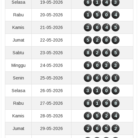
6
1
4
3
Selasa
19-05-2026
1
5
0
4
Rabu
20-05-2026
3
6
4
5
Kamis
21-05-2026
5
2
8
3
Jumat
22-05-2026
8
2
6
5
Sabtu
23-05-2026
9
0
3
3
Minggu
24-05-2026
8
6
0
1
Senin
25-05-2026
3
1
0
6
Selasa
26-05-2026
8
1
9
8
Rabu
27-05-2026
0
5
2
4
Kamis
28-05-2026
2
6
5
2
Jumat
29-05-2026