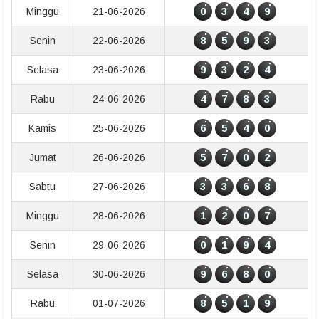
0
3
4
9
Minggu
21-06-2026
8
5
9
3
Senin
22-06-2026
9
3
2
4
Selasa
23-06-2026
4
7
8
3
Rabu
24-06-2026
6
5
4
0
Kamis
25-06-2026
5
7
0
2
Jumat
26-06-2026
3
3
6
8
Sabtu
27-06-2026
1
2
0
7
Minggu
28-06-2026
0
1
9
4
Senin
29-06-2026
9
6
8
0
Selasa
30-06-2026
8
5
1
9
Rabu
01-07-2026