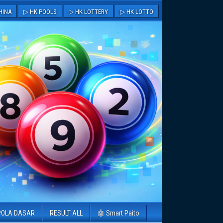
HINA
▷ HK POOLS
▷ HK LOTTERY
▷ HK LOTTO
POLA DASAR
RESULT ALL
🤖 Smart Paito