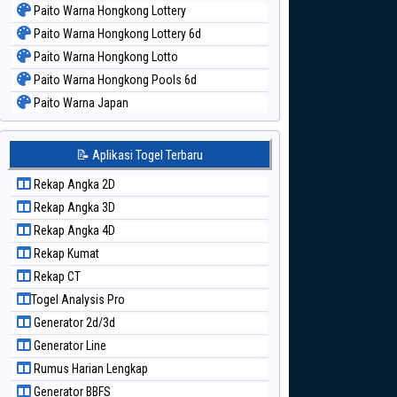
Paito Warna Hongkong Lottery
Paito Warna Hongkong Lottery 6d
Paito Warna Hongkong Lotto
Paito Warna Hongkong Pools 6d
Paito Warna Japan
Paito Warna Japan 6d
Paito Warna Korea
📝 Aplikasi Togel Terbaru
Paito Warna Kuda Lari
Rekap Angka 2D
Paito Warna Magnum Cambodia
Rekap Angka 3D
Paito Warna Nagoya
Rekap Angka 4D
Paito Warna New York Midday
Rekap Kumat
Paito Warna North Carolina Day
Rekap CT
Paito Warna Pcso
Togel Analysis Pro
Paito Warna Pennsylvania Day
Generator 2d/3d
Paito Warna Sao Paulo
Generator Line
Paito Warna Singapore
Rumus Harian Lengkap
Paito Warna Sydney
Generator BBFS