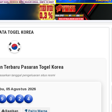
ATA TOGEL KOREA
an Terbaru Pasaran Togel Korea
asarkan tanggal pengeluaran situs resmi
bu, 05 Agustus 2026
9
0
2
4
📤 Bagikan
🎥 Paito Warna