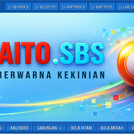
▷ SD POOLS
▷ SD LOTTO
▷ SGP POOLS
▷ SGP TOTO
▷ LIVE C
S
KALENDER
GABUNGAN
BOLA HITAM
BOLA MERAH