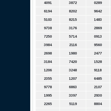
4091
3872
0289
6194
8202
9642
5103
8215
1483
9738
3176
2869
7250
5714
0913
3984
2116
9560
2698
1980
2477
3184
7420
1528
1206
3248
9118
2355
1207
6485
9778
6863
2107
1995
3397
2930
2265
5119
8804