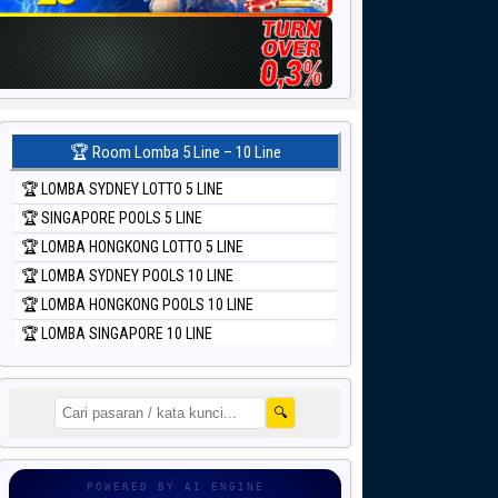
🏆 Room Lomba 5 Line – 10 Line
🏆 LOMBA SYDNEY LOTTO 5 LINE
🏆 SINGAPORE POOLS 5 LINE
🏆 LOMBA HONGKONG LOTTO 5 LINE
🏆 LOMBA SYDNEY POOLS 10 LINE
🏆 LOMBA HONGKONG POOLS 10 LINE
🏆 LOMBA SINGAPORE 10 LINE
🔍
POWERED BY AI ENGINE