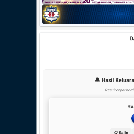
D
🔔 Hasil Keluar
Result cepat berd
Ra
📋 Salin