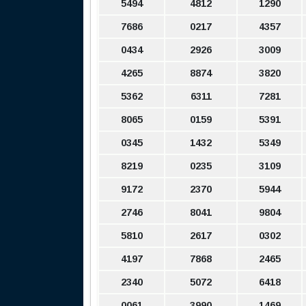
5494
4812
1290
7686
0217
4357
0434
2926
3009
4265
8874
3820
5362
6311
7281
8065
0159
5391
0345
1432
5349
8219
0235
3109
9172
2370
5944
2746
8041
9804
5810
2617
0302
4197
7868
2465
2340
5072
6418
0061
3990
1469