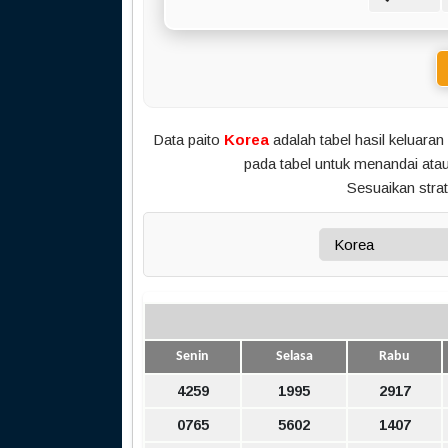
Data paito
Korea
adalah tabel hasil keluaran
pada tabel untuk menandai at
Sesuaikan stra
Senin
Selasa
Rabu
4259
1995
2917
0765
5602
1407