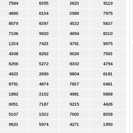
7584
6355
2623
8119
4890
0154
3980
7975
8079
6397
4522
5637
7106
9920
4094
8310
1234
7423
4791
9975
4308
8292
9026
7503
6256
5272
8302
4794
4923
2690
9804
6181
8791
4874
7837
0461
1882
3152
4981
5868
0051
7187
9215
4426
5107
1532
7003
8358
9623
5974
4271
1950