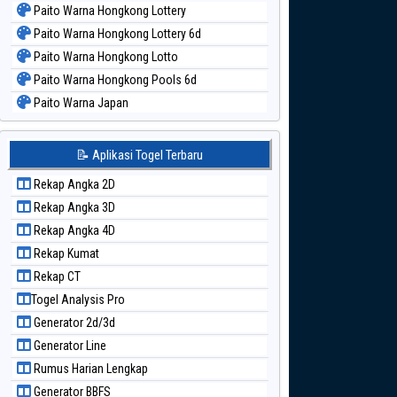
Paito Warna Hongkong Lottery
Paito Warna Hongkong Lottery 6d
Paito Warna Hongkong Lotto
Paito Warna Hongkong Pools 6d
Paito Warna Japan
Paito Warna Japan 6d
Paito Warna Korea
📝 Aplikasi Togel Terbaru
Paito Warna Kuda Lari
Rekap Angka 2D
Paito Warna Magnum Cambodia
Rekap Angka 3D
Paito Warna Nagoya
Rekap Angka 4D
Paito Warna New York Midday
Rekap Kumat
Paito Warna North Carolina Day
Rekap CT
Paito Warna Pcso
Togel Analysis Pro
Paito Warna Pennsylvania Day
Generator 2d/3d
Paito Warna Sao Paulo
Generator Line
Paito Warna Singapore
Rumus Harian Lengkap
Paito Warna Sydney
Generator BBFS