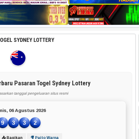
TOGEL SYDNEY LOTTERY
erbaru Pasaran Togel Sydney Lottery
asarkan tanggal pengeluaran situs resmi
is, 06 Agustus 2026
9
3
3
2
📤 Bagikan
🎥 Paito Warna