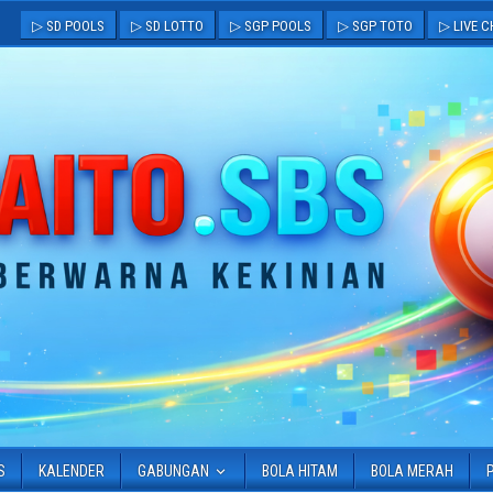
▷ SD POOLS
▷ SD LOTTO
▷ SGP POOLS
▷ SGP TOTO
▷ LIVE C
S
KALENDER
GABUNGAN
BOLA HITAM
BOLA MERAH