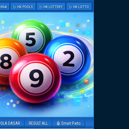
HINA
▷ HK POOLS
▷ HK LOTTERY
▷ HK LOTTO
POLA DASAR
RESULT ALL
🤖 Smart Paito