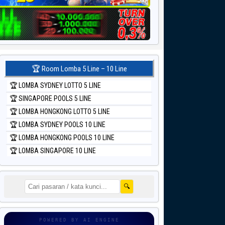
🏆 Room Lomba 5 Line – 10 Line
🏆 LOMBA SYDNEY LOTTO 5 LINE
🏆 SINGAPORE POOLS 5 LINE
🏆 LOMBA HONGKONG LOTTO 5 LINE
🏆 LOMBA SYDNEY POOLS 10 LINE
🏆 LOMBA HONGKONG POOLS 10 LINE
🏆 LOMBA SINGAPORE 10 LINE
🔍
POWERED BY AI ENGINE