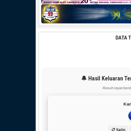
DATA 
🔔 Hasil Keluaran T
Result cepat berd
Kam
📋 Salin