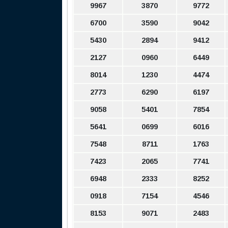
9967
3870
9772
6700
3590
9042
5430
2894
9412
2127
0960
6449
8014
1230
4474
2773
6290
6197
9058
5401
7854
5641
0699
6016
7548
8711
1763
7423
2065
7741
6948
2333
8252
0918
7154
4546
8153
9071
2483