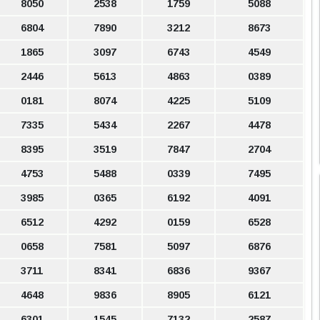
8050
2538
1759
5088
6804
7890
3212
8673
1865
3097
6743
4549
2446
5613
4863
0389
0181
8074
4225
5109
7335
5434
2267
4478
8395
3519
7847
2704
4753
5488
0339
7495
3985
0365
6192
4091
6512
4292
0159
6528
0658
7581
5097
6876
3711
8341
6836
9367
4648
9836
8905
6121
6301
1545
7132
2587