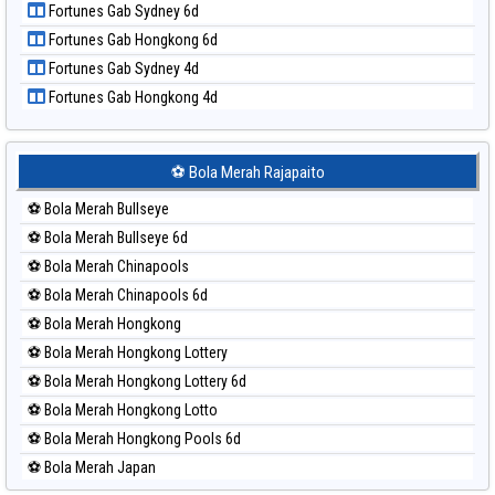
Fortunes Gab Sydney 6d
Paito Harian Pennsylvania Day
Fortunes Gab Hongkong 6d
Paito Harian Sao Paulo
Fortunes Gab Sydney 4d
Paito Harian Singapore
Fortunes Gab Hongkong 4d
Paito Harian Sydney
Paito Harian Sydney Lottery
Paito Harian Sydney Lottery 6d
⚽ Bola Merah Rajapaito
Paito Harian Sydney Lotto
⚽ Bola Merah Bullseye
Paito Harian Sydney Pools 6d
⚽ Bola Merah Bullseye 6d
Paito Harian Taipei
⚽ Bola Merah Chinapools
Paito Harian Taiwan
⚽ Bola Merah Chinapools 6d
⚽ Bola Merah Hongkong
⚽ Bola Merah Hongkong Lottery
⚽ Bola Merah Hongkong Lottery 6d
⚽ Bola Merah Hongkong Lotto
⚽ Bola Merah Hongkong Pools 6d
⚽ Bola Merah Japan