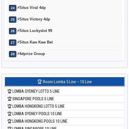
⚡
Situs Viral 4dp
24
⚡
Situs Victory 4dp
25
⚡
Situs Luckyslot 99
26
⚡
Situs Kaw Kaw Bet
27
⚡
4dprize Group
28
🏆 Room Lomba 5 Line – 10 Line
🏆 LOMBA SYDNEY LOTTO 5 LINE
🏆 SINGAPORE POOLS 5 LINE
🏆 LOMBA HONGKONG LOTTO 5 LINE
🏆 LOMBA SYDNEY POOLS 10 LINE
🏆 LOMBA HONGKONG POOLS 10 LINE
🏆 LOMBA SINGAPORE 10 LINE