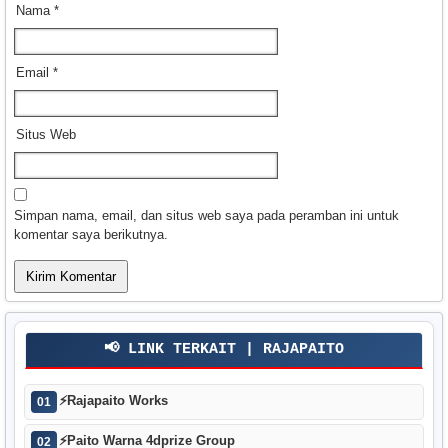
Nama
*
Email
*
Situs Web
Simpan nama, email, dan situs web saya pada peramban ini untuk
komentar saya berikutnya.
📢 LINK TERKAIT | RAJAPAITO
⚡
Rajapaito Works
01
⚡
Paito Warna 4dprize Group
02