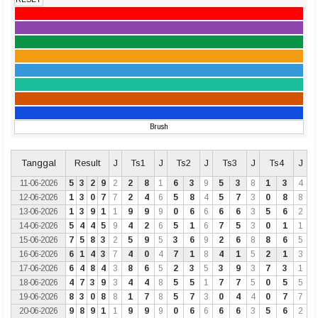
Brush
Tanggal
Result
J
Ts1
J
Ts2
J
Ts3
J
Ts4
J
11-06-2026
5
3
2
9
2
2
8
1
6
3
9
5
3
8
1
3
4
12-06-2026
1
3
0
7
7
2
4
6
5
8
4
5
7
3
0
8
8
13-06-2026
1
3
9
1
1
9
9
9
0
6
6
6
6
3
5
6
2
14-06-2026
5
4
4
5
9
4
2
6
5
1
6
7
5
3
0
1
1
15-06-2026
7
5
8
3
2
5
9
5
3
6
9
2
6
8
8
6
5
16-06-2026
6
1
4
3
7
4
0
4
7
1
8
4
1
5
2
1
3
17-06-2026
6
4
8
4
3
8
6
5
2
3
5
3
9
3
7
3
1
18-06-2026
4
7
3
9
3
4
4
8
5
5
1
7
7
5
0
5
5
19-06-2026
8
3
0
8
8
1
7
8
5
7
3
0
4
4
0
7
7
20-06-2026
9
8
9
1
1
9
9
9
0
6
6
6
6
3
5
6
2