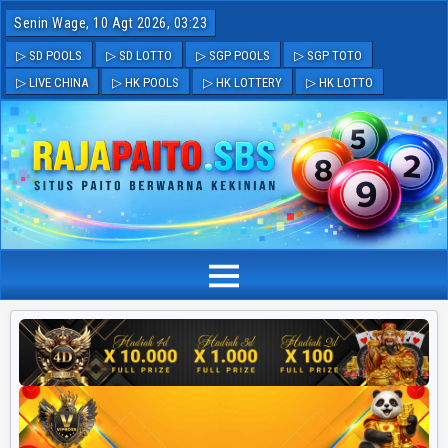
Senin Wage, 10 Agt 2026, 03:23
▷ SD POOLS
▷ SD LOTTO
▷ SGP POOLS
▷ SGP TOTO
▷ LIVE CHINA
▷ HK POOLS
▷ HK LOTTERY
▷ HK LOTTO