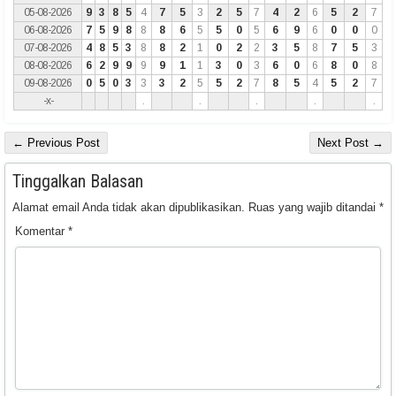
05-08-2026
9
3
8
5
4
7
5
3
2
5
7
4
2
6
5
2
7
06-08-2026
7
5
9
8
8
8
6
5
5
0
5
6
9
6
0
0
0
07-08-2026
4
8
5
3
8
8
2
1
0
2
2
3
5
8
7
5
3
08-08-2026
6
2
9
9
9
9
1
1
3
0
3
6
0
6
8
0
8
09-08-2026
0
5
0
3
3
3
2
5
5
2
7
8
5
4
5
2
7
-x-
.
.
.
.
.
← Previous Post
Next Post →
Tinggalkan Balasan
Alamat email Anda tidak akan dipublikasikan.
Ruas yang wajib ditandai
*
Komentar
*