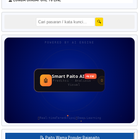
🔍
POWERED BY AI ENGINE
Smart Paito AI
NEW
🤖
Prediksi · Analisis ·
Visual
Real-time
Terenkripsi
Deep Learning
📝 Paito Warna Populer Rajapaito