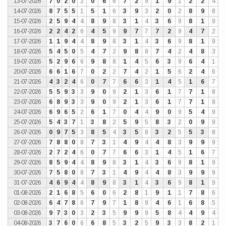
13-07-2026
7
0
2
0
2
0
6
6
7
2
9
1
9
1
2
2
4
14-07-2026
8
7
5
5
1
5
1
6
3
9
3
2
0
2
8
9
8
15-07-2026
2
5
9
4
4
8
9
8
3
1
4
3
6
9
8
1
9
16-07-2026
2
2
4
2
6
4
5
9
9
7
7
7
2
9
4
7
2
17-07-2026
1
1
9
4
4
8
9
8
3
1
4
3
6
9
8
1
9
18-07-2026
5
4
5
0
5
4
7
2
9
8
8
7
4
2
4
8
3
19-07-2026
5
2
9
6
6
9
8
8
1
4
5
6
3
9
6
4
1
20-07-2026
6
6
1
6
7
0
2
2
7
4
2
1
5
6
2
4
6
21-07-2026
4
3
2
4
6
0
7
7
6
6
3
1
4
5
1
6
7
22-07-2026
5
5
9
3
3
9
0
9
2
1
3
6
1
7
7
1
8
23-07-2026
6
8
9
3
3
9
0
9
2
1
3
6
1
7
7
1
8
24-07-2026
6
9
6
5
2
6
1
7
0
4
4
9
0
9
5
4
9
25-07-2026
5
4
3
7
1
3
8
2
5
9
5
8
3
2
0
9
9
26-07-2026
0
9
7
5
3
8
5
4
3
5
8
3
2
5
5
3
8
27-07-2026
7
8
8
0
8
7
3
1
4
9
4
4
8
3
9
9
9
28-07-2026
2
7
2
4
6
0
7
7
6
6
3
1
4
5
1
6
7
29-07-2026
8
5
9
4
4
8
9
8
3
1
4
3
6
9
8
1
9
30-07-2026
7
5
8
0
8
7
3
1
4
9
4
4
8
3
9
9
9
31-07-2026
4
6
9
4
4
8
9
8
3
1
4
3
6
9
8
1
9
01-08-2026
2
1
6
8
5
6
0
6
2
8
1
9
1
1
7
8
6
02-08-2026
6
4
7
8
6
7
9
7
1
8
9
4
6
1
6
8
5
03-08-2026
9
7
3
0
3
2
3
5
9
9
9
5
8
4
4
9
4
04-08-2026
3
7
6
0
6
6
8
5
3
2
5
9
3
3
8
2
1