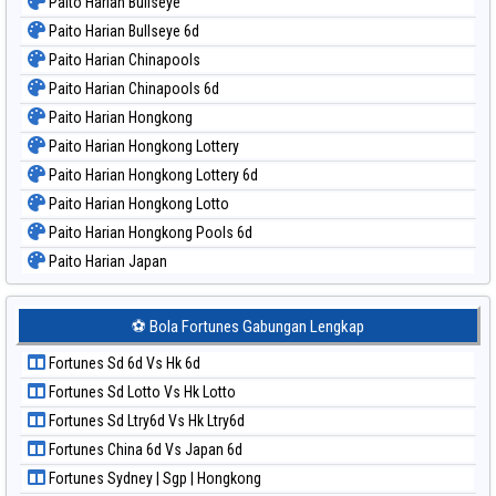
Paito Harian Bullseye
Paito Harian Bullseye 6d
Paito Harian Chinapools
Paito Harian Chinapools 6d
Paito Harian Hongkong
Paito Harian Hongkong Lottery
Paito Harian Hongkong Lottery 6d
Paito Harian Hongkong Lotto
Paito Harian Hongkong Pools 6d
Paito Harian Japan
Paito Harian Japan 6d
Paito Harian Korea
⚽ Bola Fortunes Gabungan Lengkap
Paito Harian Kuda Lari
Fortunes Sd 6d Vs Hk 6d
Paito Harian Magnum Cambodia
Fortunes Sd Lotto Vs Hk Lotto
Paito Harian Nagoya
Fortunes Sd Ltry6d Vs Hk Ltry6d
Paito Harian New York Midday
Fortunes China 6d Vs Japan 6d
Paito Harian North Carolina Day
Fortunes Sydney | Sgp | Hongkong
Paito Harian Pcso