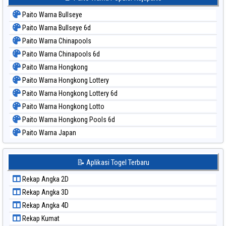
Paito Warna Bullseye
Paito Warna Bullseye 6d
Paito Warna Chinapools
Paito Warna Chinapools 6d
Paito Warna Hongkong
Paito Warna Hongkong Lottery
Paito Warna Hongkong Lottery 6d
Paito Warna Hongkong Lotto
Paito Warna Hongkong Pools 6d
Paito Warna Japan
Paito Warna Japan 6d
Paito Warna Korea
📝 Aplikasi Togel Terbaru
Paito Warna Kuda Lari
Rekap Angka 2D
Paito Warna Magnum Cambodia
Rekap Angka 3D
Paito Warna Nagoya
Rekap Angka 4D
Paito Warna New York Midday
Rekap Kumat
Paito Warna North Carolina Day