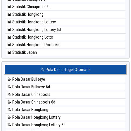
⚽ Bola Hitam North Carolina Day
📊 Statistik Chinapools 6d
⚽ Bola Hitam Pcso
📊 Statistik Hongkong
⚽ Bola Hitam Sao Paulo
📊 Statistik Hongkong Lottery
⚽ Bola Hitam Singapore
📊 Statistik Hongkong Lottery 6d
⚽ Bola Hitam Sydney
📊 Statistik Hongkong Lotto
⚽ Bola Hitam Sydney Lottery
📊 Statistik Hongkong Pools 6d
⚽ Bola Hitam Sydney Lottery 6d
📊 Statistik Japan
⚽ Bola Hitam Sydney Lotto
📊 Statistik Japan 6d
⚽ Bola Hitam Sydney Pools 6d
📊 Statistik Korea
📝 Pola Dasar Togel Otomatis
⚽ Bola Hitam Taipei
📊 Statistik Kuda Lari
⚽ Bola Hitam Taiwan
📝 Pola Dasar Bullseye
📊 Statistik Magnum Cambodia
📝 Pola Dasar Bullseye 6d
📊 Statistik Nagoya
📝 Pola Dasar Chinapools
📊 Statistik New York Midday
📝 Pola Dasar Chinapools 6d
📊 Statistik North Carolina Day
📝 Pola Dasar Hongkong
📊 Statistik Pcso
📝 Pola Dasar Hongkong Lottery
📊 Statistik Pennsylvania Day
📝 Pola Dasar Hongkong Lottery 6d
📊 Statistik Sao Paulo