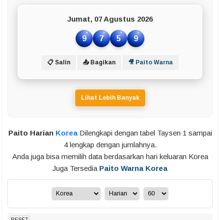
Jumat, 07 Agustus 2026
9
7
5
9
📋 Salin
📤 Bagikan
🎥 Paito Warna
Lihat Lebih Banyak
Paito Harian
Korea
Dilengkapi dengan tabel Taysen 1 sampai
4 lengkap dengan jumlahnya.
Anda juga bisa memilih data berdasarkan hari keluaran Korea
Juga Tersedia
Paito Warna Korea
RESET