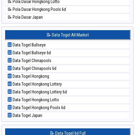
📝 Pola Dasar Hongkong Lotto
📊 Statistik Singapore
📝 Pola Dasar Hongkong Pools 6d
📊 Statistik Sydney
📝 Pola Dasar Japan
📊 Statistik Sydney Lottery
📝 Pola Dasar Japan 6d
📊 Statistik Sydney Lottery 6d
📝 Pola Dasar Korea
📝 Data Togel All Market
📊 Statistik Sydney Lotto
📝 Pola Dasar Kuda Lari
📊 Statistik Sydney Pools 6d
Data Togel Bullseye
📝 Pola Dasar Magnum Cambodia
📊 Statistik Taipei
Data Togel Bullseye 6d
📝 Pola Dasar Nagoya
📊 Statistik Taiwan
Data Togel Chinapools
📝 Pola Dasar North Carolina Day
Data Togel Chinapools 6d
📝 Pola Dasar Pcso
Data Togel Hongkong
📝 Pola Dasar Sao Paulo
Data Togel Hongkong Lottery
📝 Pola Dasar Singapore
Data Togel Hongkong Lottery 6d
📝 Pola Dasar Sydney
Data Togel Hongkong Lotto
📝 Pola Dasar Sydney Lottery
Data Togel Hongkong Pools 6d
📝 Pola Dasar Sydney Lottery 6d
Data Togel Japan
📝 Pola Dasar Sydney Lotto
Data Togel Japan 6d
📝 Pola Dasar Sydney Pools 6d
Data Togel Korea
📝 Data Togel 6d Full
📝 Pola Dasar Taipei