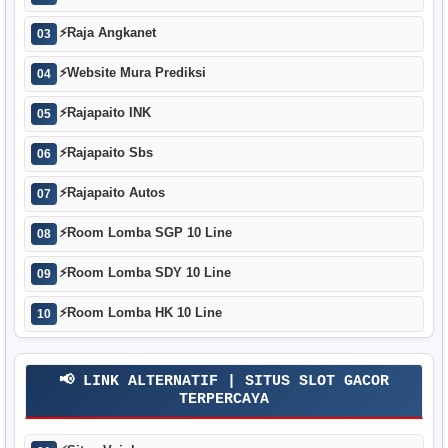
⚡
Raja Angkanet
03
⚡
Website Mura Prediksi
04
⚡
Rajapaito INK
05
⚡
Rajapaito Sbs
06
⚡
Rajapaito Autos
07
⚡
Room Lomba SGP 10 Line
08
⚡
Room Lomba SDY 10 Line
09
⚡
Room Lomba HK 10 Line
10
📢 LINK ALTERNATIF | SITUS SLOT GACOR
TERPERCAYA