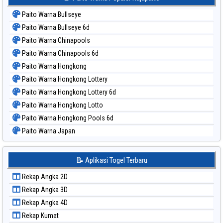
Paito Warna Bullseye
Paito Warna Bullseye 6d
Paito Warna Chinapools
Paito Warna Chinapools 6d
Paito Warna Hongkong
Paito Warna Hongkong Lottery
Paito Warna Hongkong Lottery 6d
Paito Warna Hongkong Lotto
Paito Warna Hongkong Pools 6d
Paito Warna Japan
Paito Warna Japan 6d
Paito Warna Korea
📝 Aplikasi Togel Terbaru
Paito Warna Kuda Lari
Rekap Angka 2D
Paito Warna Magnum Cambodia
Rekap Angka 3D
Paito Warna Nagoya
Rekap Angka 4D
Paito Warna New York Midday
Rekap Kumat
Paito Warna North Carolina Day