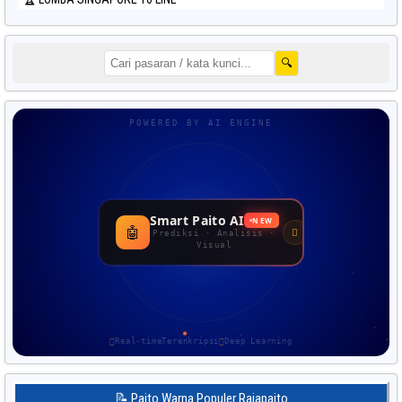
🔍
POWERED BY AI ENGINE
Smart Paito AI
NEW
🤖
Prediksi · Analisis ·
Visual
Real-time
Terenkripsi
Deep Learning
📝 Paito Warna Populer Rajapaito