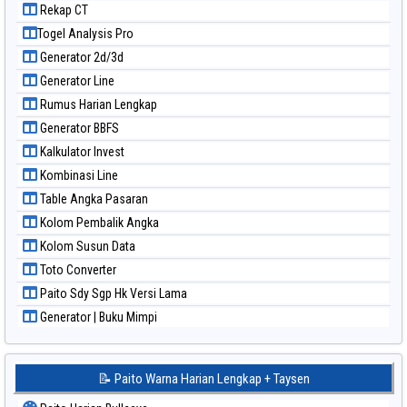
Rekap CT
Paito Warna Pcso
Togel Analysis Pro
Paito Warna Pennsylvania Day
Generator 2d/3d
Paito Warna Sao Paulo
Generator Line
Paito Warna Singapore
Rumus Harian Lengkap
Paito Warna Sydney
Generator BBFS
Paito Warna Sydney Lottery
Kalkulator Invest
Paito Warna Sydney Lottery 6d
Kombinasi Line
Paito Warna Sydney Lotto
Table Angka Pasaran
Paito Warna Sydney Pools 6d
Kolom Pembalik Angka
Paito Warna Taipei
Kolom Susun Data
Paito Warna Taiwan
Toto Converter
Paito Sdy Sgp Hk Versi Lama
Generator | Buku Mimpi
📝 Paito Warna Harian Lengkap + Taysen