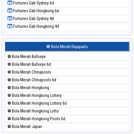
Fortunes Gab Sydney 6d
Paito Harian Pennsylvania Day
Fortunes Gab Hongkong 6d
Paito Harian Sao Paulo
Fortunes Gab Sydney 4d
Paito Harian Singapore
Fortunes Gab Hongkong 4d
Paito Harian Sydney
Paito Harian Sydney Lottery
Paito Harian Sydney Lottery 6d
⚽ Bola Merah Rajapaito
Paito Harian Sydney Lotto
⚽ Bola Merah Bullseye
Paito Harian Sydney Pools 6d
⚽ Bola Merah Bullseye 6d
Paito Harian Taipei
⚽ Bola Merah Chinapools
Paito Harian Taiwan
⚽ Bola Merah Chinapools 6d
⚽ Bola Merah Hongkong
⚽ Bola Merah Hongkong Lottery
⚽ Bola Merah Hongkong Lottery 6d
⚽ Bola Merah Hongkong Lotto
⚽ Bola Merah Hongkong Pools 6d
⚽ Bola Merah Japan