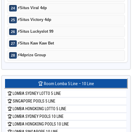
⚡
Situs Viral 4dp
24
⚡
Situs Victory 4dp
25
⚡
Situs Luckyslot 99
26
⚡
Situs Kaw Kaw Bet
27
⚡
4dprize Group
28
🏆 Room Lomba 5 Line – 10 Line
🏆 LOMBA SYDNEY LOTTO 5 LINE
🏆 SINGAPORE POOLS 5 LINE
🏆 LOMBA HONGKONG LOTTO 5 LINE
🏆 LOMBA SYDNEY POOLS 10 LINE
🏆 LOMBA HONGKONG POOLS 10 LINE
🏆 LOMBA SINGAPORE 10 LINE