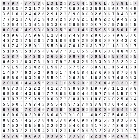
0
7
9
7
7
3
4
3
3
6
1
3
1
2
3
8
1
6
4
1
3
6
6
1
7
5
3
9
1
1
7
8
8
8
3
2
7
3
1
7
8
9
9
9
7
7
8
0
8
4
3
3
5
5
1
6
6
3
7
6
4
5
3
6
1
0
1
2
4
4
2
6
2
9
1
2
3
3
9
0
0
0
9
2
6
0
6
7
8
4
8
3
5
7
7
0
1
1
7
6
8
1
9
4
3
7
2
9
0
3
8
2
1
1
8
9
2
2
0
9
4
3
7
2
1
2
6
4
1
1
1
4
1
5
6
1
3
3
6
2
0
5
6
2
9
3
7
0
7
5
7
5
5
1
5
8
0
3
0
3
4
9
5
3
8
0
3
2
5
7
4
1
1
4
5
7
5
9
5
5
3
5
0
1
1
6
4
3
9
6
6
3
5
9
6
6
1
2
8
4
3
7
4
9
0
9
2
9
0
5
5
7
9
6
6
3
0
4
8
7
3
1
7
5
2
8
1
7
8
1
8
9
4
8
7
2
9
9
0
9
0
9
7
3
4
3
7
0
9
1
7
4
2
2
5
9
1
1
5
5
0
8
8
7
6
1
7
8
3
3
7
3
1
1
3
1
9
1
7
5
1
0
5
5
5
3
8
5
4
3
6
9
7
7
0
1
0
5
5
6
0
6
6
3
6
4
8
4
3
5
1
8
8
7
6
5
4
3
8
2
2
6
6
5
2
9
0
7
6
4
0
0
5
1
6
5
3
4
2
6
5
0
6
2
1
3
6
3
7
3
1
9
1
7
9
7
3
9
3
2
5
2
3
3
0
3
2
3
2
0
2
4
7
9
1
5
6
2
2
4
2
6
1
5
3
7
1
5
7
5
2
7
6
8
9
1
1
3
5
4
1
5
3
1
4
6
7
4
6
3
5
2
7
9
8
6
1
7
4
4
5
8
4
1
3
6
9
6
8
8
7
6
4
9
6
5
8
0
8
6
3
2
9
2
5
5
0
1
1
2
6
2
8
1
1
6
8
9
8
7
4
8
9
8
3
2
0
1
0
1
4
4
9
5
5
2
1
7
1
8
5
5
2
0
2
3
7
0
4
4
6
3
2
0
2
5
0
8
7
3
1
7
2
2
2
4
4
1
2
7
9
3
9
9
0
9
1
9
7
9
7
1
1
2
7
9
8
9
5
0
9
9
4
3
1
0
1
7
7
8
6
5
8
0
9
4
4
2
5
7
7
5
6
1
5
7
3
7
0
7
8
7
6
7
9
9
9
9
0
0
9
7
7
3
0
3
9
3
1
8
8
7
6
0
2
5
4
9
4
5
5
6
0
6
7
9
7
4
2
0
5
5
4
9
3
7
2
7
9
3
3
8
4
3
6
4
4
2
6
6
9
7
4
0
4
7
0
2
4
6
7
9
4
6
1
9
0
3
9
3
5
6
0
9
9
9
6
4
2
6
0
0
8
0
0
0
0
2
0
0
0
6
0
4
3
7
0
1
0
1
1
4
0
9
7
7
5
4
8
2
1
2
0
8
2
5
7
4
2
5
3
8
4
8
5
3
8
9
4
0
9
9
7
0
2
5
7
3
8
3
6
9
6
8
4
5
2
7
8
5
5
9
5
2
2
6
2
8
5
4
0
8
8
4
1
7
0
7
4
3
6
9
6
1
0
2
0
3
3
2
1
8
5
4
2
1
1
2
3
1
0
9
0
9
8
3
2
2
4
8
2
1
0
1
7
4
9
7
6
4
0
6
9
3
3
0
3
9
5
5
8
3
9
7
7
2
2
1
4
5
4
2
6
4
1
5