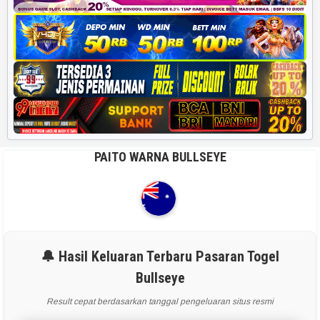
PAITO WARNA BULLSEYE
🔔 Hasil Keluaran Terbaru Pasaran Togel
Bullseye
Result cepat berdasarkan tanggal pengeluaran situs resmi