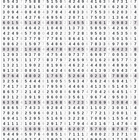
0
5
4
3
7
7
5
8
8
7
5
1
5
0
5
4
2
4
9
4
4
1
6
3
9
4
7
3
1
4
7
7
9
3
8
2
3
8
1
6
7
8
0
0
4
4
5
4
6
4
1
1
6
7
8
6
6
2
8
2
1
5
3
0
9
4
4
0
8
4
0
4
3
7
8
4
3
4
8
3
3
6
7
5
5
3
8
6
2
0
3
3
4
2
7
6
4
1
4
2
7
6
4
6
9
5
6
2
2
0
7
1
8
7
5
0
3
3
1
3
6
4
1
2
6
0
1
5
6
5
1
4
2
6
4
0
8
3
2
1
4
5
5
1
3
6
6
1
7
0
9
8
3
2
7
0
8
6
6
3
4
6
4
2
6
1
0
4
8
3
1
3
7
3
1
5
8
5
9
5
4
2
6
6
3
5
4
2
4
9
4
5
7
0
0
0
4
2
0
2
2
3
7
2
8
1
9
5
0
3
3
4
5
3
5
8
0
9
9
1
7
8
3
7
7
9
7
7
7
8
6
5
8
6
4
1
5
5
4
4
8
3
5
0
1
5
6
1
0
8
6
2
8
1
5
9
7
7
5
4
8
6
5
4
4
6
0
6
7
8
3
3
6
9
7
0
9
9
7
0
3
8
3
2
1
0
4
0
4
4
4
7
8
6
8
7
4
5
9
4
2
2
2
4
6
4
2
3
5
8
1
2
9
3
3
9
3
7
0
7
4
7
5
4
9
9
7
3
7
1
6
9
9
7
7
0
0
5
3
8
9
1
7
5
5
1
1
1
7
7
5
8
3
7
9
7
2
6
5
9
5
0
1
6
2
8
8
5
7
7
5
2
1
3
2
1
3
1
9
0
2
2
8
1
9
6
6
4
6
2
2
4
4
4
8
0
8
4
8
9
6
6
9
9
1
3
0
3
0
8
0
1
1
6
4
2
4
6
6
5
4
0
4
4
1
3
9
3
0
9
4
3
7
4
9
7
6
4
1
4
8
0
2
2
1
7
6
5
2
5
2
6
4
1
0
2
1
0
1
7
8
8
0
8
4
3
2
5
6
2
5
4
4
4
8
1
0
0
5
5
5
6
3
4
7
6
6
2
4
6
6
9
4
1
5
7
7
4
1
7
8
2
1
8
0
8
7
9
5
9
5
4
4
6
6
3
4
1
3
5
8
5
1
4
5
9
3
8
6
5
7
3
2
1
4
2
6
2
5
0
8
8
6
9
6
7
4
7
0
4
2
6
6
4
5
1
6
7
8
3
1
2
3
3
9
1
9
1
9
6
0
0
0
3
5
6
1
7
9
6
7
4
2
9
5
0
3
3
3
6
3
5
8
4
1
3
8
5
4
8
1
6
8
5
6
7
2
3
5
8
3
6
9
6
3
0
8
4
3
6
8
8
6
5
2
7
4
3
3
6
9
2
8
4
3
3
4
4
8
3
1
1
0
2
2
3
0
0
1
1
4
7
8
2
0
2
2
5
9
6
6
0
2
1
1
2
3
6
5
2
7
7
7
2
1
3
2
0
0
1
1
6
6
9
4
1
5
5
2
9
5
5
5
1
6
9
6
3
2
2
8
1
7
0
8
6
5
1
5
5
4
9
2
4
1
1
1
2
1
0
3
6
9
2
9
1
7
8
1
7
9
4
4
4
3
1
6
7
1
4
7
6
4
8
2
6
4
5
9
1
6
0
9
9
1
1
4
9
4
6
2
0
7
7
5
7
0
0
0
8
7
8
7
6
9
9
4
4
9
4
5
9
7
6
4
0
8
5
1
6
7
1
1
1
2
4
0
0
2
2
3
2
7
1
8
3
1
6
0
4
4
0
2
7
4
2
2
9
0
3
3
6
0
1
3
4
9
9
0
0
0
1
7
1
8
9
5