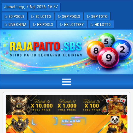
Jumat Legi, 7 Agt 2026, 16:57
▷ SD POOLS
▷ SD LOTTO
▷ SGP POOLS
▷ SGP TOTO
▷ LIVE CHINA
▷ HK POOLS
▷ HK LOTTERY
▷ HK LOTTO