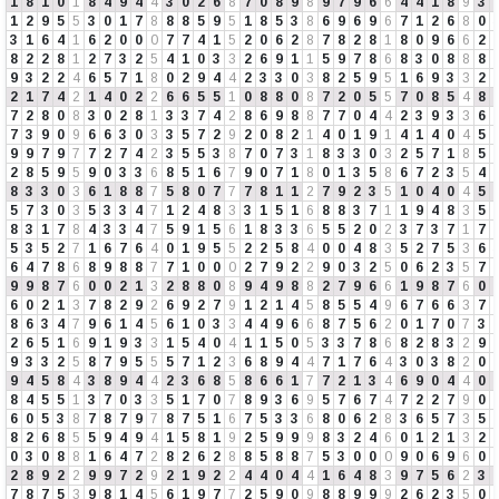
1
8
1
0
1
8
4
9
4
4
3
0
2
6
8
7
0
8
9
8
9
7
9
6
6
4
4
1
8
9
3
1
2
9
5
5
3
0
1
7
8
8
8
5
9
5
1
8
5
3
8
6
9
6
9
6
7
1
2
6
8
0
3
1
6
4
1
6
2
0
0
0
7
7
4
1
5
2
0
6
2
8
7
8
2
8
1
8
0
9
6
6
2
8
2
2
8
1
2
7
3
2
5
4
1
0
3
3
2
6
9
1
1
5
9
7
8
6
8
3
0
8
8
8
9
3
2
2
4
6
5
7
1
8
0
2
9
4
4
2
3
3
0
3
8
2
5
9
5
1
6
9
3
3
2
2
1
7
4
2
1
4
0
2
2
6
6
5
5
1
0
8
8
0
8
7
2
0
5
5
7
0
8
5
4
8
7
2
8
0
8
3
0
2
8
1
3
3
7
4
2
8
6
9
8
8
7
7
0
4
4
2
3
9
3
3
6
7
3
9
0
9
6
6
3
0
3
3
5
7
2
9
2
0
8
2
1
4
0
1
9
1
4
1
4
0
4
5
9
9
7
9
7
7
2
7
4
2
3
5
5
3
8
7
0
7
3
1
8
3
3
0
3
2
5
7
1
8
5
2
8
5
9
5
9
0
3
3
6
8
5
1
6
7
9
0
7
1
8
0
1
3
5
8
6
7
2
3
5
4
8
3
3
0
3
6
1
8
8
7
5
8
0
7
7
7
8
1
1
2
7
9
2
3
5
1
0
4
0
4
5
5
7
3
0
3
5
3
3
4
7
1
2
4
8
3
3
1
5
1
6
8
8
3
7
1
1
9
4
8
3
5
8
3
1
7
8
4
3
3
4
7
5
9
1
5
6
1
8
3
3
6
5
5
2
0
2
3
7
3
7
1
7
5
3
5
2
7
1
6
7
6
4
0
1
9
5
5
2
2
5
8
4
0
0
4
8
3
5
2
7
5
3
6
6
4
7
8
6
8
9
8
8
7
7
1
0
0
0
2
7
9
2
2
9
0
3
2
5
0
6
2
3
5
7
9
9
8
7
6
0
0
2
1
3
2
8
8
0
8
9
4
9
8
8
2
7
9
6
6
1
9
8
7
6
0
6
0
2
1
3
7
8
2
9
2
6
9
2
7
9
1
2
1
4
5
8
5
5
4
9
6
7
6
6
3
7
8
6
3
4
7
9
6
1
4
5
6
1
0
3
3
4
4
9
6
6
8
7
5
6
2
0
1
7
0
7
3
2
6
5
1
6
9
1
9
3
3
1
5
4
0
4
1
1
5
0
5
3
3
7
8
6
8
2
8
3
2
9
9
3
3
2
5
8
7
9
5
5
5
7
1
2
3
6
8
9
4
4
7
1
7
6
4
3
0
3
8
2
0
9
4
5
8
4
3
8
9
4
4
2
3
6
8
5
8
6
6
1
7
7
2
1
3
4
6
9
0
4
4
0
8
4
5
5
1
3
7
0
3
3
5
1
7
0
7
8
9
3
6
9
5
7
6
7
4
7
2
2
7
9
0
6
0
5
3
8
7
8
7
9
7
8
7
5
1
6
7
5
3
3
6
8
0
6
2
8
3
6
5
7
3
5
8
2
6
8
5
5
9
4
9
4
1
5
8
1
9
2
5
9
9
9
8
3
2
4
6
0
1
2
1
3
2
0
3
0
8
8
1
6
4
7
2
8
2
6
2
8
8
5
8
8
7
5
3
0
0
0
9
0
6
9
6
0
2
8
9
2
2
9
9
7
2
9
2
1
9
2
2
4
4
0
4
4
1
6
4
8
3
9
7
5
6
2
3
7
8
7
5
3
9
8
1
4
5
6
1
9
7
7
2
5
9
0
9
8
8
9
9
9
2
6
2
3
5
0