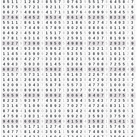
8
5
1
1
2
1
2
6
2
8
8
5
5
7
3
0
7
6
3
9
5
5
1
7
8
6
4
5
8
4
7
5
8
7
5
3
5
7
2
1
3
9
2
1
1
2
7
5
6
3
9
2
3
9
7
7
1
1
2
1
3
8
0
6
2
7
9
4
8
6
0
6
4
1
7
1
8
1
8
7
6
4
0
0
9
9
9
5
8
4
5
9
5
3
7
6
6
3
4
4
5
2
7
9
5
3
4
7
0
6
1
4
5
5
2
0
5
5
8
3
3
9
3
4
5
5
1
1
2
8
6
1
9
1
4
6
0
5
5
3
1
8
6
5
0
2
7
4
2
5
4
9
3
3
3
9
6
9
9
9
7
4
4
9
4
5
7
8
9
8
9
0
2
6
8
8
8
0
6
6
0
1
1
9
1
2
0
4
6
2
8
4
5
8
2
1
1
5
1
7
8
3
0
9
5
5
9
8
6
8
5
0
5
4
3
7
1
0
7
8
1
9
6
3
1
6
7
5
0
9
5
5
2
5
9
1
1
0
4
3
7
1
8
1
9
9
9
9
3
0
2
7
9
7
3
9
0
9
3
9
5
0
5
4
9
8
9
8
7
0
7
7
5
2
9
3
3
6
9
9
9
8
4
3
9
3
0
9
9
5
9
6
2
8
9
2
2
9
2
6
3
2
1
3
1
8
5
7
3
4
1
1
4
5
9
4
5
9
0
9
2
9
5
4
9
5
3
5
5
1
3
8
9
5
5
1
0
1
1
2
8
2
6
0
8
8
4
2
2
7
9
3
3
0
3
3
8
8
2
1
3
5
5
6
4
1
3
8
2
5
7
6
4
9
4
3
7
5
9
3
0
3
8
1
4
5
9
6
3
0
6
6
9
7
0
8
8
7
2
5
5
1
6
6
8
2
7
9
9
0
1
5
6
5
9
8
2
1
1
9
6
4
1
0
4
1
8
9
7
2
4
0
4
0
3
1
5
7
3
5
7
3
1
4
1
1
5
8
4
6
1
6
3
9
2
2
6
7
4
3
9
4
4
8
4
1
4
1
0
1
2
6
8
0
8
5
1
8
1
9
5
4
5
3
8
4
7
2
9
2
5
0
3
3
6
7
6
2
0
9
9
1
9
4
3
7
5
8
7
8
6
5
5
7
3
1
4
7
7
0
7
1
0
0
0
0
2
5
0
0
0
0
8
9
9
8
8
9
6
3
7
1
3
0
0
7
7
0
7
6
3
9
8
5
6
4
1
9
5
6
5
9
5
4
8
3
9
3
0
0
9
2
2
0
0
6
4
1
8
4
0
7
7
0
2
7
5
3
6
8
2
2
3
5
9
3
9
7
7
4
5
8
2
1
3
5
8
4
3
5
3
4
3
7
7
2
3
5
8
5
3
3
1
6
7
5
1
0
9
9
6
8
9
2
2
7
0
2
7
9
4
7
2
4
6
8
3
1
1
2
5
8
7
4
9
4
1
6
0
0
0
3
1
3
0
3
9
3
4
2
6
4
8
9
0
9
3
8
5
0
5
1
4
7
5
8
4
3
8
3
1
4
0
8
9
0
9
9
9
2
0
2
3
5
9
3
3
3
7
5
9
5
2
9
4
6
0
6
6
0
6
3
9
2
3
5
4
9
4
1
5
8
4
3
5
8
2
1
6
1
4
1
5
1
5
5
5
9
5
5
1
7
1
8
1
2
7
4
2
0
3
6
0
6
1
0
8
2
1
5
7
6
5
2
9
5
4
7
7
5
8
1
4
2
6
3
5
0
1
1
5
9
4
2
6
7
4
8
6
5
1
8
9
1
1
2
0
1
1
5
6
5
4
2
2
4
1
6
0
4
4
7
2
4
1
5
1
4
9
7
7
2
5
0
6
6
6