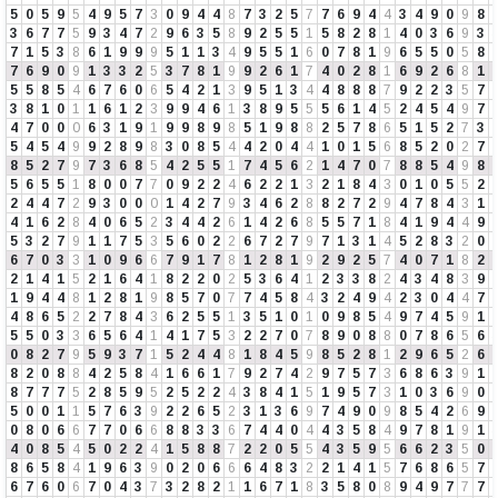
5
0
5
9
5
4
9
5
7
3
0
9
4
4
8
7
3
2
5
7
7
6
9
4
4
3
4
9
0
9
8
3
6
7
7
5
9
3
4
7
2
9
6
3
5
8
9
2
5
5
1
5
8
2
8
1
4
0
3
6
9
3
7
1
5
3
8
6
1
9
9
9
5
1
1
3
4
9
5
5
1
6
0
7
8
1
9
6
5
5
0
5
8
7
6
9
0
9
1
3
3
2
5
3
7
8
1
9
9
2
6
1
7
4
0
2
8
1
6
9
2
6
8
1
5
5
8
5
4
6
7
6
0
6
5
4
2
1
3
9
5
1
3
4
4
8
8
8
7
9
2
2
3
5
7
3
8
1
0
1
1
6
1
2
3
9
9
4
6
1
3
8
9
5
5
5
6
1
4
5
2
4
5
4
9
7
4
7
0
0
0
6
3
1
9
1
9
9
8
9
8
5
1
9
8
8
2
5
7
8
6
5
1
5
2
7
3
5
4
5
4
9
9
2
8
9
8
3
0
8
5
4
4
2
0
4
4
1
0
1
5
6
8
5
2
0
2
7
8
5
2
7
9
7
3
6
8
5
4
2
5
5
1
7
4
5
6
2
1
4
7
0
7
8
8
5
4
9
8
5
6
5
5
1
8
0
0
7
7
0
9
2
2
4
6
2
2
1
3
2
1
8
4
3
0
1
0
5
5
2
2
4
4
7
2
9
3
0
0
0
1
4
2
7
9
3
4
6
2
8
8
2
7
2
9
4
7
8
4
3
1
4
1
6
2
8
4
0
6
5
2
3
4
4
2
6
1
4
2
6
8
5
5
7
1
8
4
1
9
4
4
9
5
3
2
7
9
1
1
7
5
3
5
6
0
2
2
6
7
2
7
9
7
1
3
1
4
5
2
8
3
2
0
6
7
0
3
3
1
0
9
6
6
7
9
1
7
8
1
2
8
1
9
2
9
2
5
7
4
0
7
1
8
2
2
1
4
1
5
2
1
6
4
1
8
2
2
0
2
5
3
6
4
1
2
3
3
8
2
4
3
4
8
3
9
1
9
4
4
8
1
2
8
1
9
8
5
7
0
7
7
4
5
8
4
3
2
4
9
4
2
3
0
4
4
7
4
8
6
5
2
2
7
8
4
3
6
2
5
5
1
3
5
1
0
1
0
9
8
5
4
9
7
4
5
9
1
5
5
0
3
3
6
5
6
4
1
4
1
7
5
3
2
2
7
0
7
8
9
0
8
8
0
7
8
6
5
6
0
8
2
7
9
5
9
3
7
1
5
2
4
4
8
1
8
4
5
9
8
5
2
8
1
2
9
6
5
2
6
8
2
0
8
8
4
2
5
8
4
1
6
6
1
7
9
2
7
4
2
9
7
5
7
3
6
8
6
3
9
1
8
7
7
7
5
2
8
5
9
5
2
5
2
2
4
3
8
4
1
5
1
9
5
7
3
1
0
3
6
9
0
5
0
0
1
1
5
7
6
3
9
2
2
6
5
2
3
1
3
6
9
7
4
9
0
9
8
5
4
2
6
9
0
8
0
6
6
7
7
0
6
6
8
8
3
3
6
7
4
4
0
4
4
3
5
8
4
9
7
8
1
9
1
4
0
8
5
4
5
0
2
2
4
1
5
8
8
7
2
2
0
5
5
4
3
5
9
5
6
6
2
3
5
0
8
6
5
8
4
1
9
6
3
9
0
2
0
6
6
6
4
8
3
2
2
1
4
1
5
7
6
8
6
5
7
6
7
6
0
6
7
0
4
3
7
3
2
8
2
1
1
6
7
1
8
3
5
8
0
8
9
4
9
7
7
7