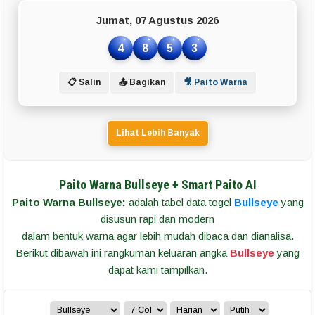
Jumat, 07 Agustus 2026
4
8
5
3
📋 Salin
📤 Bagikan
🎥 Paito Warna
Lihat Lebih Banyak
Paito Warna Bullseye + Smart Paito AI
Paito Warna Bullseye:
adalah tabel data togel
Bullseye
yang
disusun rapi dan modern
dalam bentuk warna agar lebih mudah dibaca dan dianalisa.
Berikut dibawah ini rangkuman keluaran angka
Bullseye
yang
dapat kami tampilkan.