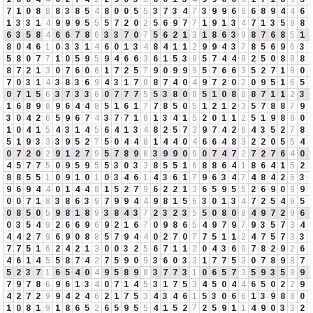
7
1
0
8
8
8
3
8
5
4
8
0
0
5
5
3
7
3
4
7
3
9
9
6
6
6
8
9
4
4
6
1
3
3
1
4
9
9
9
5
5
5
7
2
0
2
5
6
9
7
7
1
9
1
3
4
7
1
3
5
8
8
6
3
5
8
4
6
6
7
8
6
3
3
7
0
7
5
6
2
1
3
1
8
6
3
9
8
7
6
8
5
1
8
0
4
6
1
0
3
3
1
4
6
0
1
3
4
8
4
1
1
2
9
9
4
3
7
8
5
6
9
6
3
5
8
0
7
7
1
0
5
9
5
9
4
6
6
3
6
1
5
3
8
5
7
4
4
8
2
5
0
8
8
8
8
7
2
1
3
0
7
6
0
6
1
7
2
5
7
9
0
9
9
9
5
7
6
6
3
5
2
7
1
8
0
7
0
3
1
4
3
8
3
6
9
4
3
1
7
8
8
7
4
0
4
9
7
2
0
2
0
9
5
1
6
5
0
7
1
5
6
3
7
3
3
6
0
7
7
7
5
5
3
8
0
8
5
1
0
8
8
8
7
1
1
2
3
1
6
8
9
8
9
6
4
4
8
5
1
6
1
7
7
8
5
0
5
1
2
1
2
3
5
7
8
8
7
9
3
0
4
2
6
5
9
6
7
4
3
7
7
1
8
1
3
4
1
5
2
0
1
1
2
5
1
9
8
8
0
1
0
4
1
5
4
3
1
4
5
6
4
1
3
4
8
2
5
7
3
9
7
4
2
6
4
3
5
2
7
8
5
1
9
3
3
3
9
5
2
7
5
0
4
4
8
1
4
4
0
4
6
6
4
8
3
2
2
0
5
5
4
0
7
2
0
2
9
1
2
7
9
5
7
8
9
8
3
9
9
0
9
0
7
4
7
2
7
2
7
6
4
0
4
5
7
7
5
0
9
5
9
5
5
3
0
3
3
8
5
5
1
6
8
8
6
4
1
8
6
4
1
5
2
8
8
5
5
1
0
9
1
0
1
0
3
4
6
1
4
3
6
1
7
9
6
3
4
7
4
8
4
2
6
3
9
6
9
4
4
0
1
4
4
8
1
5
2
7
9
6
2
2
1
3
6
5
9
5
5
2
6
9
0
9
9
0
0
7
1
8
3
8
6
3
9
7
9
9
4
4
9
8
1
5
6
3
0
1
3
4
7
2
5
4
9
5
0
8
5
0
5
9
8
1
8
9
3
8
4
3
7
2
3
2
3
5
5
0
8
0
8
4
9
7
2
9
6
0
3
5
4
9
2
6
6
9
6
9
2
1
6
7
0
9
8
6
5
4
9
7
9
7
9
3
5
7
3
4
4
4
2
7
9
6
9
0
8
8
5
7
9
4
4
0
2
7
0
7
7
5
1
1
2
4
7
5
7
3
3
7
7
5
1
6
2
4
2
1
3
0
0
3
2
5
6
7
1
1
2
0
4
3
6
9
7
8
2
9
2
6
4
6
1
4
5
5
8
7
4
2
7
5
9
0
9
3
6
0
3
3
1
7
7
5
3
0
7
8
9
8
7
5
2
3
7
1
6
5
4
0
4
9
5
8
9
8
3
7
7
3
1
0
6
5
7
3
5
9
3
5
8
9
7
9
7
8
6
9
6
1
3
4
0
7
1
4
5
3
1
7
5
3
4
5
0
4
4
6
5
0
2
2
9
4
2
7
2
9
9
4
2
4
6
2
1
7
5
3
4
3
4
6
1
5
3
0
6
6
1
3
9
8
8
0
1
0
8
1
9
1
8
6
5
2
6
5
9
5
5
4
1
5
2
7
2
5
9
1
1
4
9
0
3
3
2