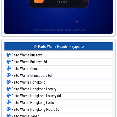
Visual
Real-time
Terenkripsi
Deep Learning
📝 Paito Warna Populer Rajapaito
Paito Warna Bullseye
Paito Warna Bullseye 6d
Paito Warna Chinapools
Paito Warna Chinapools 6d
Paito Warna Hongkong
Paito Warna Hongkong Lottery
Paito Warna Hongkong Lottery 6d
Paito Warna Hongkong Lotto
Paito Warna Hongkong Pools 6d
Paito Warna Japan