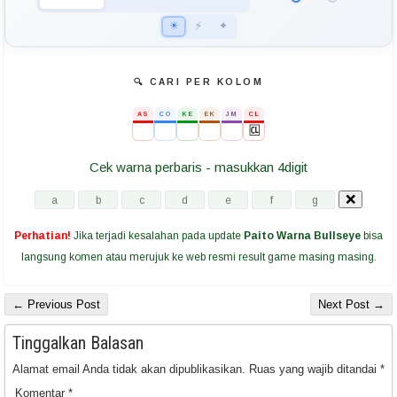
☀
⚡
✦
🔍 CARI PER KOLOM
AS
CO
KE
EK
JM
CL
🆑
Cek warna perbaris - masukkan 4digit
Perhatian!
Jika terjadi kesalahan pada update
Paito Warna Bullseye
bisa
langsung komen atau merujuk ke web resmi result game masing masing.
← Previous Post
Next Post →
Tinggalkan Balasan
Alamat email Anda tidak akan dipublikasikan.
Ruas yang wajib ditandai
*
Komentar
*