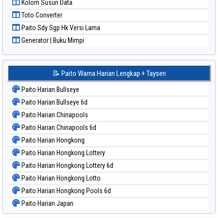
Kolom Susun Data
Paito Warna Taiwan
Toto Converter
Paito Sdy Sgp Hk Versi Lama
Generator | Buku Mimpi
📝 Paito Warna Harian Lengkap + Taysen
Paito Harian Bullseye
Paito Harian Bullseye 6d
Paito Harian Chinapools
Paito Harian Chinapools 6d
Paito Harian Hongkong
Paito Harian Hongkong Lottery
Paito Harian Hongkong Lottery 6d
Paito Harian Hongkong Lotto
Paito Harian Hongkong Pools 6d
Paito Harian Japan
Paito Harian Japan 6d