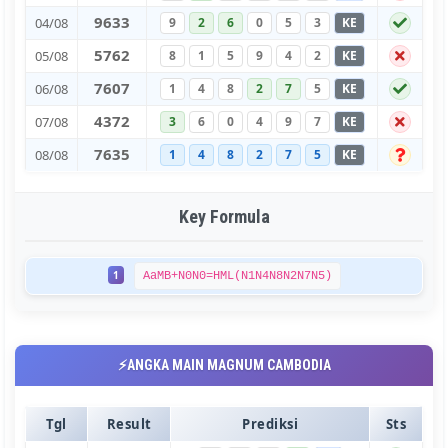
9
6
3
3
04/08
9
2
6
0
5
3
KE
5
7
6
2
05/08
8
1
5
9
4
2
KE
7
6
0
7
06/08
1
4
8
2
7
5
KE
4
3
7
2
07/08
3
6
0
4
9
7
KE
7
6
3
5
08/08
1
4
8
2
7
5
KE
Key Formula
1
AaMB+N0N0=HML(N1N4N8N2N7N5)
⚡ANGKA MAIN MAGNUM CAMBODIA
Tgl
Result
Prediksi
Sts