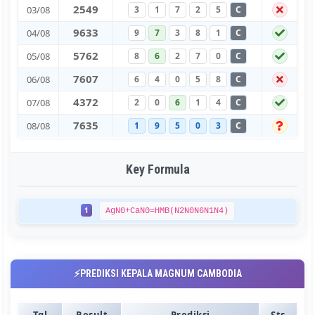
2
5
4
9
03/08
3
1
7
2
5
C
9
6
3
3
04/08
9
7
3
8
1
C
5
7
6
2
05/08
8
6
2
7
0
C
7
6
0
7
06/08
6
4
0
5
8
C
4
3
7
2
07/08
2
0
6
1
4
C
7
6
3
5
08/08
1
9
5
0
3
C
Key Formula
1
AgN0+CaN0=HMB(N2N0N6N1N4)
⚡PREDIKSI KEPALA MAGNUM CAMBODIA