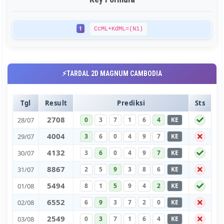
1
CcML+KdML=(N1)
⚡TARDAL 2D MAGNUM CAMBODIA
Tgl
Result
Prediksi
Sts
2
7
0
8
28/07
0
3
7
1
6
4
KE
4
0
0
4
29/07
3
6
0
4
9
7
KE
4
1
3
2
30/07
3
6
0
4
9
7
KE
8
8
6
7
31/07
2
5
9
3
8
6
KE
5
4
9
4
01/08
8
1
5
9
4
2
KE
6
5
5
2
02/08
6
9
3
7
2
0
KE
2
5
4
9
03/08
0
3
7
1
6
4
KE