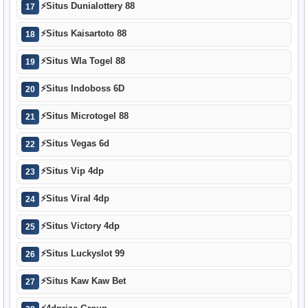
⚡
Situs Dunialottery 88
17
⚡
Situs Kaisartoto 88
18
⚡
Situs Wla Togel 88
19
⚡
Situs Indoboss 6D
20
⚡
Situs Microtogel 88
21
⚡
Situs Vegas 6d
22
⚡
Situs Vip 4dp
23
⚡
Situs Viral 4dp
24
⚡
Situs Victory 4dp
25
⚡
Situs Luckyslot 99
26
⚡
Situs Kaw Kaw Bet
27