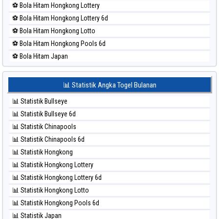
⚽ Bola Hitam Hongkong Lottery
⚽ Bola Merah Singapore
⚽ Bola Hitam Hongkong Lottery 6d
⚽ Bola Merah Sydney
⚽ Bola Hitam Hongkong Lotto
⚽ Bola Merah Sydney Lottery
⚽ Bola Hitam Hongkong Pools 6d
⚽ Bola Merah Sydney Lottery 6d
⚽ Bola Hitam Japan
⚽ Bola Merah Sydney Lotto
⚽ Bola Hitam Japan 6d
⚽ Bola Merah Sydney Pools 6d
⚽ Bola Hitam Korea
📊 Statistik Angka Togel Bulanan
⚽ Bola Merah Taipei
⚽ Bola Hitam Kuda Lari
⚽ Bola Merah Taiwan
📊 Statistik Bullseye
⚽ Bola Hitam Magnum Cambodia
📊 Statistik Bullseye 6d
⚽ Bola Hitam Nagoya
📊 Statistik Chinapools
⚽ Bola Hitam North Carolina Day
📊 Statistik Chinapools 6d
⚽ Bola Hitam Pcso
📊 Statistik Hongkong
⚽ Bola Hitam Sao Paulo
📊 Statistik Hongkong Lottery
⚽ Bola Hitam Singapore
📊 Statistik Hongkong Lottery 6d
⚽ Bola Hitam Sydney
📊 Statistik Hongkong Lotto
⚽ Bola Hitam Sydney Lottery
📊 Statistik Hongkong Pools 6d
⚽ Bola Hitam Sydney Lottery 6d
📊 Statistik Japan