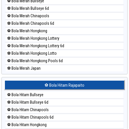
⚽ Bola Merah Bullseye
Paito Harian Sydney Pools 6d
⚽ Bola Merah Bullseye 6d
Paito Harian Taipei
⚽ Bola Merah Chinapools
Paito Harian Taiwan
⚽ Bola Merah Chinapools 6d
⚽ Bola Merah Hongkong
⚽ Bola Merah Hongkong Lottery
⚽ Bola Merah Hongkong Lottery 6d
⚽ Bola Merah Hongkong Lotto
⚽ Bola Merah Hongkong Pools 6d
⚽ Bola Merah Japan
⚽ Bola Merah Japan 6d
⚽ Bola Merah Korea
⚽ Bola Hitam Rajapaito
⚽ Bola Merah Kuda Lari
⚽ Bola Hitam Bullseye
⚽ Bola Merah Magnum Cambodia
⚽ Bola Hitam Bullseye 6d
⚽ Bola Merah Nagoya
⚽ Bola Hitam Chinapools
⚽ Bola Merah North Carolina Day
⚽ Bola Hitam Chinapools 6d
⚽ Bola Merah Pcso
⚽ Bola Hitam Hongkong
⚽ Bola Merah Sao Paulo