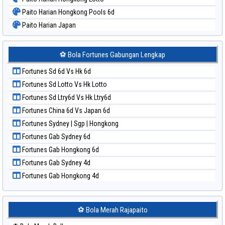
Paito Harian Hongkong Pools 6d
Paito Harian Japan
Paito Harian Japan 6d
Paito Harian Korea
⚽ Bola Fortunes Gabungan Lengkap
Paito Harian Kuda Lari
Fortunes Sd 6d Vs Hk 6d
Paito Harian Magnum Cambodia
Fortunes Sd Lotto Vs Hk Lotto
Paito Harian Nagoya
Fortunes Sd Ltry6d Vs Hk Ltry6d
Paito Harian New York Midday
Fortunes China 6d Vs Japan 6d
Paito Harian North Carolina Day
Fortunes Sydney | Sgp | Hongkong
Paito Harian Pcso
Fortunes Gab Sydney 6d
Paito Harian Pennsylvania Day
Fortunes Gab Hongkong 6d
Paito Harian Sao Paulo
Fortunes Gab Sydney 4d
Paito Harian Singapore
Fortunes Gab Hongkong 4d
Paito Harian Sydney
Paito Harian Sydney Lottery
Paito Harian Sydney Lottery 6d
⚽ Bola Merah Rajapaito
Paito Harian Sydney Lotto