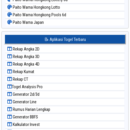
Paito Warna Hongkong Lotto
Paito Warna Hongkong Pools 6d
Paito Warna Japan
Paito Warna Japan 6d
Paito Warna Korea
📝 Aplikasi Togel Terbaru
Paito Warna Kuda Lari
Rekap Angka 2D
Paito Warna Magnum Cambodia
Rekap Angka 3D
Paito Warna Nagoya
Rekap Angka 4D
Paito Warna New York Midday
Rekap Kumat
Paito Warna North Carolina Day
Rekap CT
Paito Warna Pcso
Togel Analysis Pro
Paito Warna Pennsylvania Day
Generator 2d/3d
Paito Warna Sao Paulo
Generator Line
Paito Warna Singapore
Rumus Harian Lengkap
Paito Warna Sydney
Generator BBFS
Paito Warna Sydney Lottery
Kalkulator Invest
Paito Warna Sydney Lottery 6d