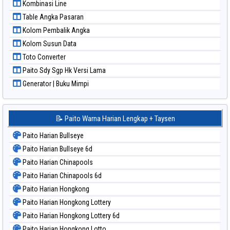
Kombinasi Line
Paito Warna Sydney Lotto
Table Angka Pasaran
Paito Warna Sydney Pools 6d
Kolom Pembalik Angka
Paito Warna Taipei
Kolom Susun Data
Paito Warna Taiwan
Toto Converter
Paito Sdy Sgp Hk Versi Lama
Generator | Buku Mimpi
📝 Paito Warna Harian Lengkap + Taysen
Paito Harian Bullseye
Paito Harian Bullseye 6d
Paito Harian Chinapools
Paito Harian Chinapools 6d
Paito Harian Hongkong
Paito Harian Hongkong Lottery
Paito Harian Hongkong Lottery 6d
Paito Harian Hongkong Lotto