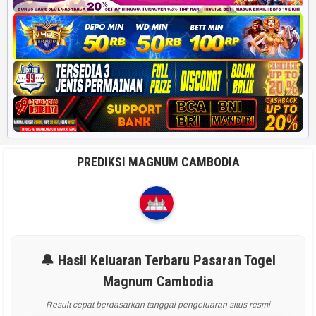
PREDIKSI MAGNUM CAMBODIA
🔔 Hasil Keluaran Terbaru Pasaran Togel
Magnum Cambodia
Result cepat berdasarkan tanggal pengeluaran situs resmi