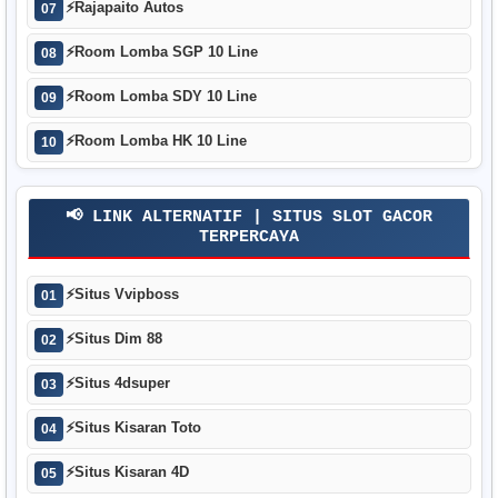
⚡
Rajapaito Autos
07
⚡
Room Lomba SGP 10 Line
08
⚡
Room Lomba SDY 10 Line
09
⚡
Room Lomba HK 10 Line
10
📢 LINK ALTERNATIF | SITUS SLOT GACOR
TERPERCAYA
⚡
Situs Vvipboss
01
⚡
Situs Dim 88
02
⚡
Situs 4dsuper
03
⚡
Situs Kisaran Toto
04
⚡
Situs Kisaran 4D
05