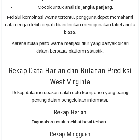
Cocok untuk analisis jangka panjang.
Melalui kombinasi warna tertentu, pengguna dapat memahami
data dengan lebih cepat dibandingkan menggunakan tabel angka
biasa.
Karena itulah paito warna menjadi fitur yang banyak dicari
dalam berbagai platform statistik.
Rekap Data Harian dan Bulanan Prediksi
West Virginia
Rekap data merupakan salah satu komponen yang paling
penting dalam pengelolaan informasi.
Rekap Harian
Digunakan untuk melihat hasil terbaru.
Rekap Mingguan