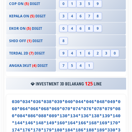
COP ON
(5)
DIGIT
0
1
3
5
9
KEPALA ON
(5)
DIGIT
3
4
6
7
8
EKOR ON
(5)
DIGIT
0
4
6
8
9
SHIO OFF
(1)
DIGIT
8
TERDAL 2D
(7)
DIGIT
9
4
1
6
2
3
0
ANGKA IKUT
(4)
DIGIT
7
5
4
1
125
💎 INVESTMENT 3D BELAKANG
LINE
030*034*036*038*039*040*044*046*048*049*0
60*064*066*068*069*070*074*076*078*079*08
0*084*086*088*089*130*134*136*138*139*140
*144*146*148*149*160*164*166*168*169*170*
174*176*178*179*180*184*186*188*189*330*3