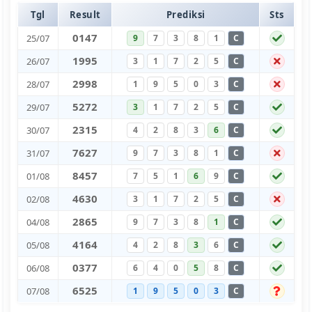
Tgl
Result
Prediksi
Sts
0
1
4
7
25/07
9
7
3
8
1
C
1
9
9
5
26/07
3
1
7
2
5
C
2
9
9
8
28/07
1
9
5
0
3
C
5
2
7
2
29/07
3
1
7
2
5
C
2
3
1
5
30/07
4
2
8
3
6
C
7
6
2
7
31/07
9
7
3
8
1
C
8
4
5
7
01/08
7
5
1
6
9
C
4
6
3
0
02/08
3
1
7
2
5
C
2
8
6
5
04/08
9
7
3
8
1
C
4
1
6
4
05/08
4
2
8
3
6
C
0
3
7
7
06/08
6
4
0
5
8
C
6
5
2
5
07/08
1
9
5
0
3
C