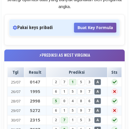
angka.
Pakai keys pribadi
Buat Key Formula
⚡PREDIKSI AS WEST VIRGINIA
Tgl
Result
Prediksi
Sts
0
1
4
7
25/07
2
7
1
5
3
A
1
9
9
5
26/07
6
1
5
9
7
A
2
9
9
8
28/07
5
0
4
8
6
A
5
2
7
2
29/07
6
1
5
9
7
A
2
3
1
5
30/07
2
7
1
5
3
A