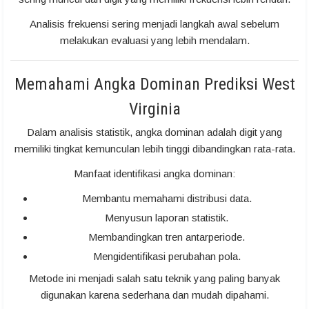
Analisis frekuensi sering menjadi langkah awal sebelum
melakukan evaluasi yang lebih mendalam.
Memahami Angka Dominan Prediksi West
Virginia
Dalam analisis statistik, angka dominan adalah digit yang
memiliki tingkat kemunculan lebih tinggi dibandingkan rata-rata.
Manfaat identifikasi angka dominan:
Membantu memahami distribusi data.
Menyusun laporan statistik.
Membandingkan tren antarperiode.
Mengidentifikasi perubahan pola.
Metode ini menjadi salah satu teknik yang paling banyak
digunakan karena sederhana dan mudah dipahami.