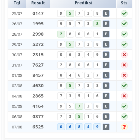
Tgl
Result
Prediksi
Sts
0
1
4
7
25/07
9
5
7
3
8
E
1
9
9
5
26/07
9
5
7
3
8
E
2
9
9
8
28/07
2
8
0
6
1
E
5
2
7
2
29/07
9
5
7
3
8
E
2
3
1
5
30/07
0
6
8
4
9
E
7
6
2
7
31/07
2
8
0
6
1
E
8
4
5
7
01/08
8
4
6
2
7
E
4
6
3
0
02/08
9
5
7
3
8
E
2
8
6
5
04/08
7
3
5
1
6
E
4
1
6
4
05/08
9
5
7
3
8
E
0
3
7
7
06/08
7
3
5
1
6
E
6
5
2
5
07/08
0
6
8
4
9
E