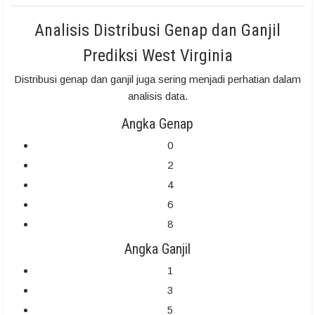
Analisis Distribusi Genap dan Ganjil
Prediksi West Virginia
Distribusi genap dan ganjil juga sering menjadi perhatian dalam
analisis data.
Angka Genap
0
2
4
6
8
Angka Ganjil
1
3
5