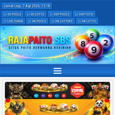
Jumat Legi, 7 Agt 2026, 13:19
▷ SD POOLS
▷ SD LOTTO
▷ SGP POOLS
▷ SGP TOTO
▷ LIVE CHINA
▷ HK POOLS
▷ HK LOTTERY
▷ HK LOTTO