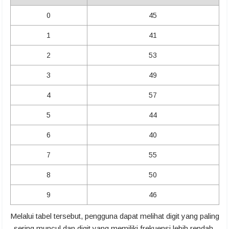
0
45
1
41
2
53
3
49
4
57
5
44
6
40
7
55
8
50
9
46
Melalui tabel tersebut, pengguna dapat melihat digit yang paling
sering muncul dan digit yang memiliki frekuensi lebih rendah.