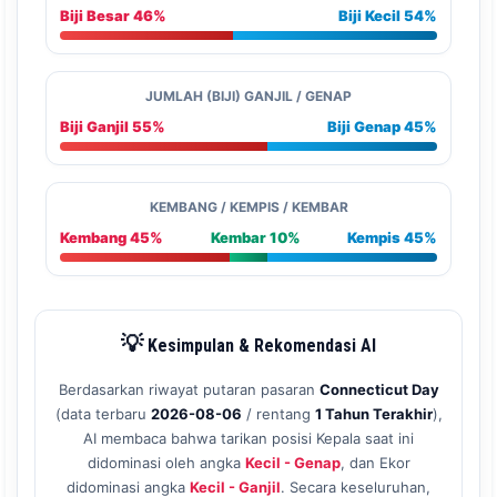
Biji Besar 46%
Biji Kecil 54%
JUMLAH (BIJI) GANJIL / GENAP
Biji Ganjil 55%
Biji Genap 45%
KEMBANG / KEMPIS / KEMBAR
Kembang 45%
Kembar 10%
Kempis 45%
💡
Kesimpulan & Rekomendasi AI
Berdasarkan riwayat putaran pasaran
Connecticut Day
(data terbaru
2026-08-06
/ rentang
1 Tahun Terakhir
),
AI membaca bahwa tarikan posisi Kepala saat ini
didominasi oleh angka
Kecil - Genap
, dan Ekor
didominasi angka
Kecil - Ganjil
. Secara keseluruhan,