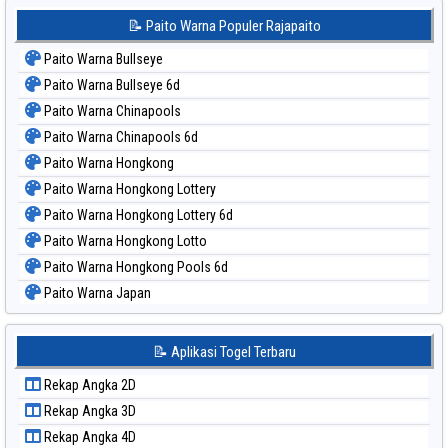
📝 Paito Warna Populer Rajapaito
Paito Warna Bullseye
Paito Warna Bullseye 6d
Paito Warna Chinapools
Paito Warna Chinapools 6d
Paito Warna Hongkong
Paito Warna Hongkong Lottery
Paito Warna Hongkong Lottery 6d
Paito Warna Hongkong Lotto
Paito Warna Hongkong Pools 6d
Paito Warna Japan
Paito Warna Japan 6d
Paito Warna Korea
📝 Aplikasi Togel Terbaru
Paito Warna Kuda Lari
Rekap Angka 2D
Paito Warna Magnum Cambodia
Rekap Angka 3D
Paito Warna Nagoya
Rekap Angka 4D