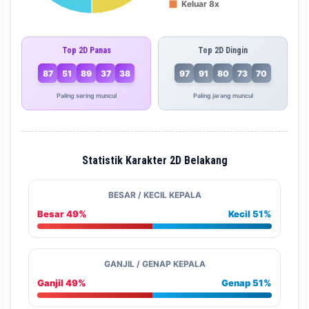
Top 2D Panas
Top 2D Dingin
87
51
89
37
38
97
91
80
73
70
Paling sering muncul
Paling jarang muncul
Statistik Karakter 2D Belakang
BESAR / KECIL KEPALA
Besar 49%
Kecil 51%
GANJIL / GENAP KEPALA
Ganjil 49%
Genap 51%