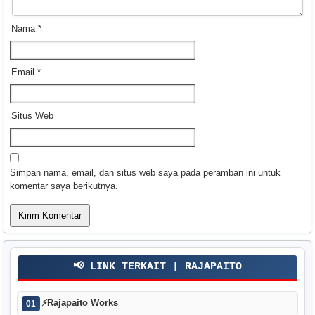
Nama
*
Email
*
Situs Web
Simpan nama, email, dan situs web saya pada peramban ini untuk
komentar saya berikutnya.
📢 LINK TERKAIT | RAJAPAITO
⚡
Rajapaito Works
01