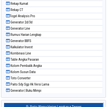
Paito Warna New York Midday
Rekap Kumat
Paito Warna North Carolina Day
Rekap CT
Paito Warna Pcso
Togel Analysis Pro
Paito Warna Pennsylvania Day
Generator 2d/3d
Paito Warna Sao Paulo
Generator Line
Paito Warna Singapore
Rumus Harian Lengkap
Paito Warna Sydney
Generator BBFS
Paito Warna Sydney Lottery
Kalkulator Invest
Paito Warna Sydney Lottery 6d
Kombinasi Line
Paito Warna Sydney Lotto
Table Angka Pasaran
Paito Warna Sydney Pools 6d
Kolom Pembalik Angka
Paito Warna Taipei
Kolom Susun Data
Paito Warna Taiwan
Toto Converter
Paito Sdy Sgp Hk Versi Lama
Generator | Buku Mimpi
📝 Paito Warna Harian Lengkap + Taysen