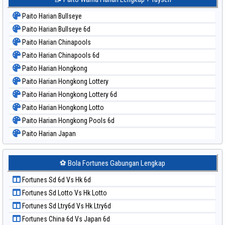
Paito Harian Bullseye
Paito Harian Bullseye 6d
Paito Harian Chinapools
Paito Harian Chinapools 6d
Paito Harian Hongkong
Paito Harian Hongkong Lottery
Paito Harian Hongkong Lottery 6d
Paito Harian Hongkong Lotto
Paito Harian Hongkong Pools 6d
Paito Harian Japan
Paito Harian Japan 6d
Paito Harian Korea
⚽ Bola Fortunes Gabungan Lengkap
Paito Harian Kuda Lari
Fortunes Sd 6d Vs Hk 6d
Paito Harian Magnum Cambodia
Fortunes Sd Lotto Vs Hk Lotto
Paito Harian Nagoya
Fortunes Sd Ltry6d Vs Hk Ltry6d
Paito Harian New York Midday
Fortunes China 6d Vs Japan 6d