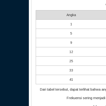
Angka
1
5
9
12
25
33
41
Dari tabel tersebut, dapat terlihat bahwa a
Frekuensi sering menjadi 