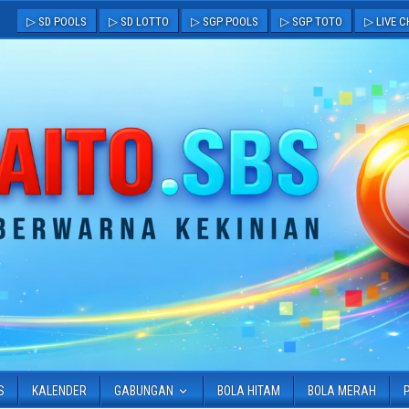
▷ SD POOLS
▷ SD LOTTO
▷ SGP POOLS
▷ SGP TOTO
▷ LIVE C
S
KALENDER
GABUNGAN
BOLA HITAM
BOLA MERAH