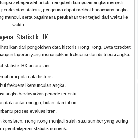
erfungsi sebagai alat untuk mengubah kumpulan angka menjadi
 pendekatan statistik, pengguna dapat melihat bagaimana angka-
ng muncul, serta bagaimana perubahan tren terjadi dari waktu ke
waktu.
genal Statistik HK
ihasilkan dari pengolahan data historis Hong Kong. Data tersebut
 maupun laporan yang menunjukkan frekuensi dan distribusi angka.
t statistik HK antara lain:
mahami pola data historis.
ui frekuensi kemunculan angka.
busi angka berdasarkan periode tertentu.
 data antar minggu, bulan, dan tahun.
bantu proses evaluasi tren.
n konsisten, Hong Kong menjadi salah satu sumber yang sering
m pembelajaran statistik numerik.