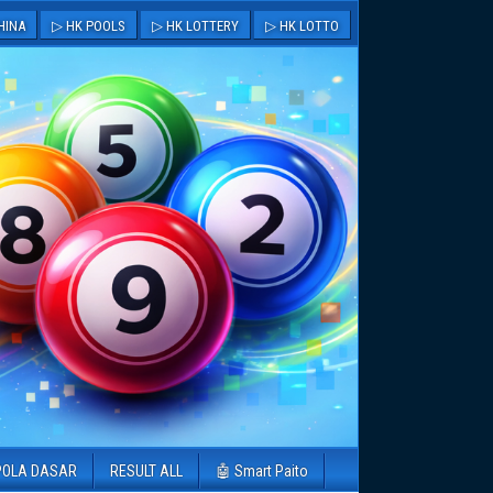
HINA
▷ HK POOLS
▷ HK LOTTERY
▷ HK LOTTO
POLA DASAR
RESULT ALL
🤖 Smart Paito