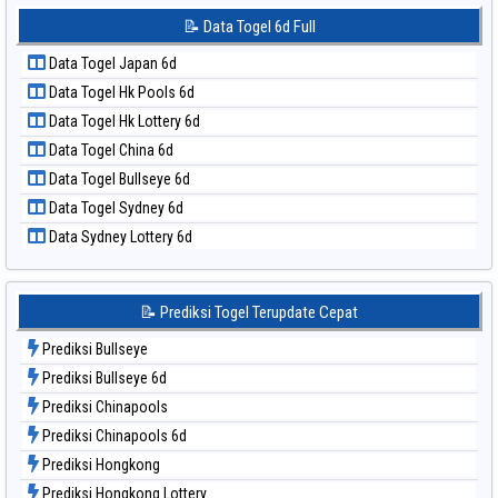
📝 Pola Dasar Sydney Pools 6d
Data Togel Korea
📝 Data Togel 6d Full
📝 Pola Dasar Taipei
Data Togel Kuda Lari
📝 Pola Dasar Taiwan
Data Togel Japan 6d
Data Togel Magnum Cambodia
Data Togel Hk Pools 6d
Data Togel Nagoya
Data Togel Hk Lottery 6d
Data Togel North Carolina Day
Data Togel China 6d
Data Togel Pcso
Data Togel Bullseye 6d
Data Togel Sao Paulo
Data Togel Sydney 6d
Data Togel Singapore
Data Sydney Lottery 6d
Data Togel Sydney
Data Togel Sydney Lottery
Data Togel Sydney Lottery 6d
📝 Prediksi Togel Terupdate Cepat
Data Togel Sydney Lotto
Prediksi Bullseye
Data Togel Sydney Pools 6d
Prediksi Bullseye 6d
Data Togel Taipei
Prediksi Chinapools
Data Togel Taiwan
Prediksi Chinapools 6d
Prediksi Hongkong
Prediksi Hongkong Lottery