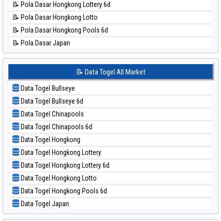
📝 Pola Dasar Hongkong Lottery 6d
📊 Statistik Sao Paulo
📝 Pola Dasar Hongkong Lotto
📊 Statistik Singapore
📝 Pola Dasar Hongkong Pools 6d
📊 Statistik Sydney
📝 Pola Dasar Japan
📊 Statistik Sydney Lottery
📝 Pola Dasar Japan 6d
📊 Statistik Sydney Lottery 6d
📝 Pola Dasar Korea
📝 Data Togel All Market
📊 Statistik Sydney Lotto
📝 Pola Dasar Kuda Lari
📊 Statistik Sydney Pools 6d
Data Togel Bullseye
📝 Pola Dasar Magnum Cambodia
📊 Statistik Taipei
Data Togel Bullseye 6d
📝 Pola Dasar Nagoya
📊 Statistik Taiwan
Data Togel Chinapools
📝 Pola Dasar North Carolina Day
Data Togel Chinapools 6d
📝 Pola Dasar Pcso
Data Togel Hongkong
📝 Pola Dasar Sao Paulo
Data Togel Hongkong Lottery
📝 Pola Dasar Singapore
Data Togel Hongkong Lottery 6d
📝 Pola Dasar Sydney
Data Togel Hongkong Lotto
📝 Pola Dasar Sydney Lottery
Data Togel Hongkong Pools 6d
📝 Pola Dasar Sydney Lottery 6d
Data Togel Japan
📝 Pola Dasar Sydney Lotto
Data Togel Japan 6d