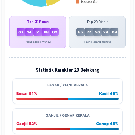
Top 2D Panas
Top 2D Dingin
07
14
51
68
02
85
77
50
24
09
Paling sering muncul
Paling jarang muncul
Statistik Karakter 2D Belakang
BESAR / KECIL KEPALA
Besar 51%
Kecil 49%
GANJIL / GENAP KEPALA
Ganjil 52%
Genap 48%