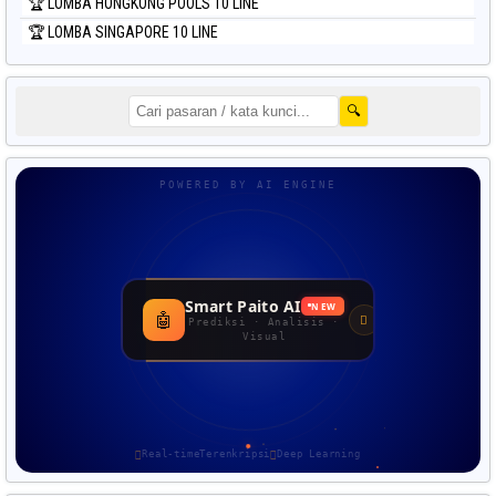
🏆 LOMBA HONGKONG POOLS 10 LINE
🏆 LOMBA SINGAPORE 10 LINE
🔍
POWERED BY AI ENGINE
Smart Paito AI
NEW
🤖
Prediksi · Analisis ·
Visual
Real-time
Terenkripsi
Deep Learning