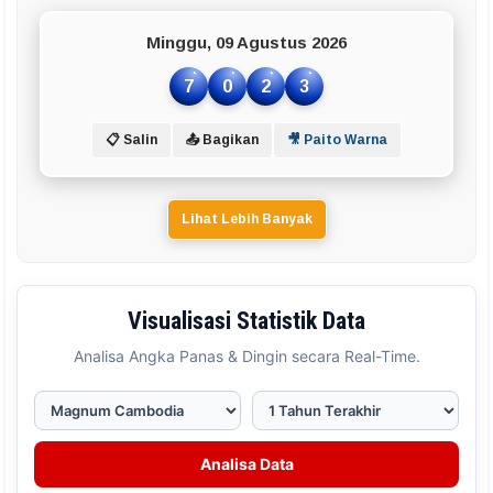
Minggu, 09 Agustus 2026
7
0
2
3
📋 Salin
📤 Bagikan
🎥 Paito Warna
Lihat Lebih Banyak
Visualisasi Statistik Data
Analisa Angka Panas & Dingin secara Real-Time.
Analisa Data