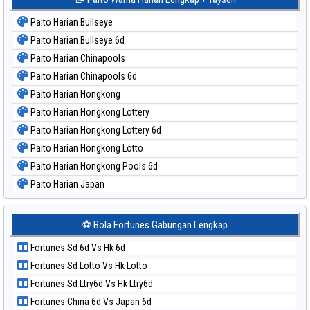
Paito Harian Bullseye
Paito Harian Bullseye 6d
Paito Harian Chinapools
Paito Harian Chinapools 6d
Paito Harian Hongkong
Paito Harian Hongkong Lottery
Paito Harian Hongkong Lottery 6d
Paito Harian Hongkong Lotto
Paito Harian Hongkong Pools 6d
Paito Harian Japan
Paito Harian Japan 6d
Paito Harian Korea
⚽ Bola Fortunes Gabungan Lengkap
Paito Harian Kuda Lari
Fortunes Sd 6d Vs Hk 6d
Paito Harian Magnum Cambodia
Fortunes Sd Lotto Vs Hk Lotto
Paito Harian Nagoya
Fortunes Sd Ltry6d Vs Hk Ltry6d
Paito Harian New York Midday
Fortunes China 6d Vs Japan 6d