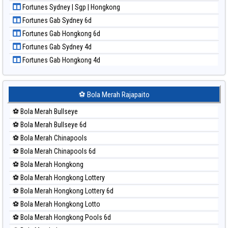
Paito Harian North Carolina Day
Fortunes Sydney | Sgp | Hongkong
Paito Harian Pcso
Fortunes Gab Sydney 6d
Paito Harian Pennsylvania Day
Fortunes Gab Hongkong 6d
Paito Harian Sao Paulo
Fortunes Gab Sydney 4d
Paito Harian Singapore
Fortunes Gab Hongkong 4d
Paito Harian Sydney
Paito Harian Sydney Lottery
Paito Harian Sydney Lottery 6d
⚽ Bola Merah Rajapaito
Paito Harian Sydney Lotto
⚽ Bola Merah Bullseye
Paito Harian Sydney Pools 6d
⚽ Bola Merah Bullseye 6d
Paito Harian Taipei
⚽ Bola Merah Chinapools
Paito Harian Taiwan
⚽ Bola Merah Chinapools 6d
⚽ Bola Merah Hongkong
⚽ Bola Merah Hongkong Lottery
⚽ Bola Merah Hongkong Lottery 6d
⚽ Bola Merah Hongkong Lotto
⚽ Bola Merah Hongkong Pools 6d