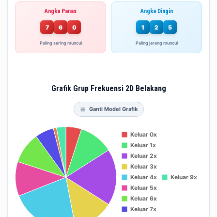
Angka Panas
Angka Dingin
7
6
0
1
2
5
Paling sering muncul
Paling jarang muncul
Grafik Grup Frekuensi 2D Belakang
Ganti Model Grafik