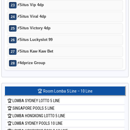
⚡
Situs Vip 4dp
23
⚡
Situs Viral 4dp
24
⚡
Situs Victory 4dp
25
⚡
Situs Luckyslot 99
26
⚡
Situs Kaw Kaw Bet
27
⚡
4dprize Group
28
🏆 Room Lomba 5 Line – 10 Line
🏆 LOMBA SYDNEY LOTTO 5 LINE
🏆 SINGAPORE POOLS 5 LINE
🏆 LOMBA HONGKONG LOTTO 5 LINE
🏆 LOMBA SYDNEY POOLS 10 LINE