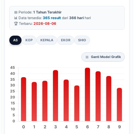
📅 Periode:
1 Tahun Terakhir
📊 Data tersedia:
365 result
dari
366 hari
hari
🏆 Terbaru:
2026-08-06
AS
KOP
KEPALA
EKOR
SHIO
Ganti Model Grafik