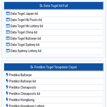
📝 Pola Dasar Sydney Pools 6d
Data Togel Korea
📝 Data Togel 6d Full
📝 Pola Dasar Taipei
Data Togel Kuda Lari
📝 Pola Dasar Taiwan
Data Togel Japan 6d
Data Togel Magnum Cambodia
Data Togel Hk Pools 6d
Data Togel Nagoya
Data Togel Hk Lottery 6d
Data Togel North Carolina Day
Data Togel China 6d
Data Togel Pcso
Data Togel Bullseye 6d
Data Togel Sao Paulo
Data Togel Sydney 6d
Data Togel Singapore
Data Sydney Lottery 6d
Data Togel Sydney
Data Togel Sydney Lottery
Data Togel Sydney Lottery 6d
📝 Prediksi Togel Terupdate Cepat
Data Togel Sydney Lotto
Prediksi Bullseye
Data Togel Sydney Pools 6d
Prediksi Bullseye 6d
Data Togel Taipei
Prediksi Chinapools
Data Togel Taiwan
Prediksi Chinapools 6d
Prediksi Hongkong
Prediksi Hongkong Lottery