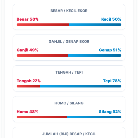
BESAR / KECIL EKOR
Besar 50%
Kecil 50%
GANJIL / GENAP EKOR
Ganjil 49%
Genap 51%
TENGAH / TEPI
Tengah 22%
Tepi 78%
HOMO / SILANG
Homo 48%
Silang 52%
JUMLAH (BIJI) BESAR / KECIL