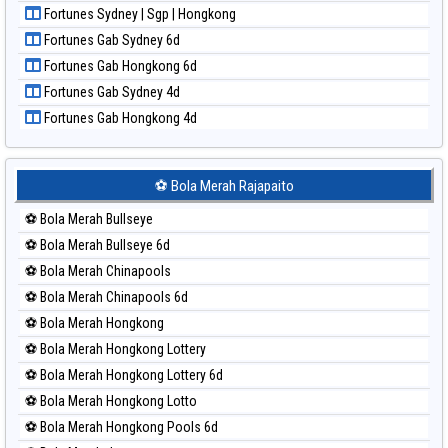
Paito Harian North Carolina Day
Fortunes Sydney | Sgp | Hongkong
Paito Harian Pcso
Fortunes Gab Sydney 6d
Paito Harian Pennsylvania Day
Fortunes Gab Hongkong 6d
Paito Harian Sao Paulo
Fortunes Gab Sydney 4d
Paito Harian Singapore
Fortunes Gab Hongkong 4d
Paito Harian Sydney
Paito Harian Sydney Lottery
Paito Harian Sydney Lottery 6d
⚽ Bola Merah Rajapaito
Paito Harian Sydney Lotto
⚽ Bola Merah Bullseye
Paito Harian Sydney Pools 6d
⚽ Bola Merah Bullseye 6d
Paito Harian Taipei
⚽ Bola Merah Chinapools
Paito Harian Taiwan
⚽ Bola Merah Chinapools 6d
⚽ Bola Merah Hongkong
⚽ Bola Merah Hongkong Lottery
⚽ Bola Merah Hongkong Lottery 6d
⚽ Bola Merah Hongkong Lotto
⚽ Bola Merah Hongkong Pools 6d