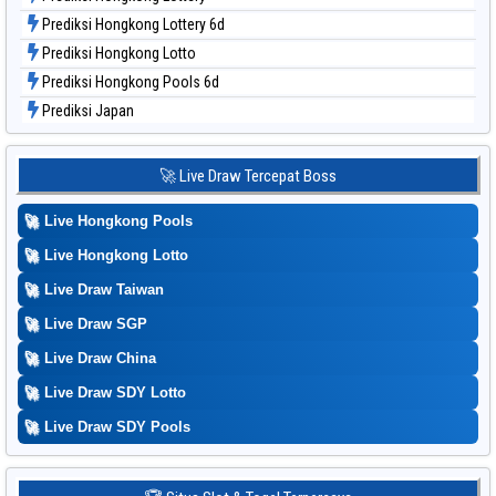
Prediksi Hongkong Lottery 6d
Prediksi Hongkong Lotto
Prediksi Hongkong Pools 6d
Prediksi Japan
Prediksi Japan 6d
Prediksi Korea
🚀 Live Draw Tercepat Boss
Prediksi Kuda Lari
🚀
Live Hongkong Pools
Prediksi Magnum Cambodia
Prediksi Nagoya
🚀
Live Hongkong Lotto
Prediksi North Carolina Day
🚀
Live Draw Taiwan
Prediksi Pcso
🚀
Live Draw SGP
Prediksi Sao Paulo
🚀
Live Draw China
Prediksi Singapore
🚀
Live Draw SDY Lotto
Prediksi Sydney
🚀
Prediksi Sydney Lottery
Live Draw SDY Pools
Prediksi Sydney Lottery 6d
Prediksi Sydney Lotto