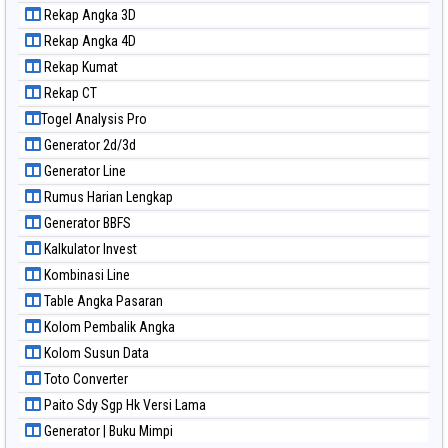
Paito Warna Magnum Cambodia
Rekap Angka 3D
Paito Warna Nagoya
Rekap Angka 4D
Paito Warna New York Midday
Rekap Kumat
Paito Warna North Carolina Day
Rekap CT
Paito Warna Pcso
Togel Analysis Pro
Paito Warna Pennsylvania Day
Generator 2d/3d
Paito Warna Sao Paulo
Generator Line
Paito Warna Singapore
Rumus Harian Lengkap
Paito Warna Sydney
Generator BBFS
Paito Warna Sydney Lottery
Kalkulator Invest
Paito Warna Sydney Lottery 6d
Kombinasi Line
Paito Warna Sydney Lotto
Table Angka Pasaran
Paito Warna Sydney Pools 6d
Kolom Pembalik Angka
Paito Warna Taipei
Kolom Susun Data
Paito Warna Taiwan
Toto Converter
Paito Sdy Sgp Hk Versi Lama
Generator | Buku Mimpi