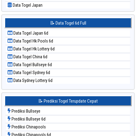
📝 Pola Dasar Sydney Lottery 6d
Data Togel Japan
📝 Pola Dasar Sydney Lotto
Data Togel Japan 6d
📝 Pola Dasar Sydney Pools 6d
Data Togel Korea
📝 Data Togel 6d Full
📝 Pola Dasar Taipei
Data Togel Kuda Lari
📝 Pola Dasar Taiwan
Data Togel Japan 6d
Data Togel Magnum Cambodia
Data Togel Hk Pools 6d
Data Togel Nagoya
Data Togel Hk Lottery 6d
Data Togel North Carolina Day
Data Togel China 6d
Data Togel Pcso
Data Togel Bullseye 6d
Data Togel Sao Paulo
Data Togel Sydney 6d
Data Togel Singapore
Data Sydney Lottery 6d
Data Togel Sydney
Data Togel Sydney Lottery
Data Togel Sydney Lottery 6d
📝 Prediksi Togel Terupdate Cepat
Data Togel Sydney Lotto
Prediksi Bullseye
Data Togel Sydney Pools 6d
Prediksi Bullseye 6d
Data Togel Taipei
Prediksi Chinapools
Data Togel Taiwan
Prediksi Chinapools 6d