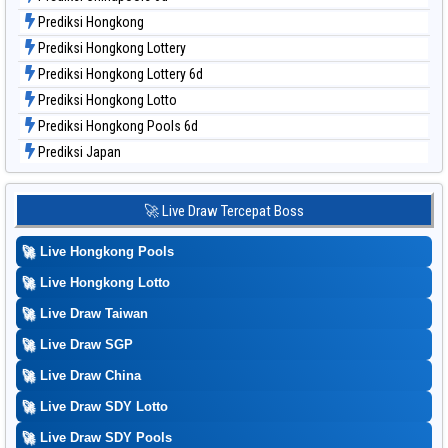
Prediksi Hongkong
Prediksi Hongkong Lottery
Prediksi Hongkong Lottery 6d
Prediksi Hongkong Lotto
Prediksi Hongkong Pools 6d
Prediksi Japan
Prediksi Japan 6d
Prediksi Korea
🚀 Live Draw Tercepat Boss
Prediksi Kuda Lari
🚀
Live Hongkong Pools
Prediksi Magnum Cambodia
Prediksi Nagoya
🚀
Live Hongkong Lotto
Prediksi North Carolina Day
🚀
Live Draw Taiwan
Prediksi Pcso
🚀
Live Draw SGP
Prediksi Sao Paulo
🚀
Live Draw China
Prediksi Singapore
🚀
Live Draw SDY Lotto
Prediksi Sydney
🚀
Prediksi Sydney Lottery
Live Draw SDY Pools