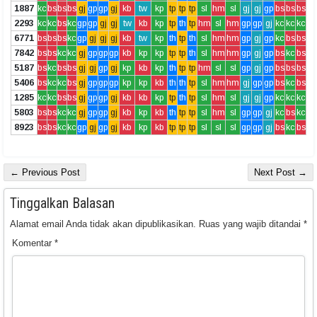
1887
kc
bs
bs
bs
gj
gp
gp
gj
kb
tw
kp
tp
tp
tp
sl
hm
sl
gj
gj
gp
bs
bs
bs
2293
kc
kc
bs
kc
gp
gp
gj
gj
tw
kb
kp
tp
th
tp
hm
sl
hm
gp
gp
gj
kc
kc
kc
6771
bs
bs
bs
kc
gp
gj
gj
gj
kb
tw
kp
th
tp
th
sl
hm
hm
gp
gj
gp
kc
bs
bs
7842
bs
bs
kc
kc
gj
gp
gp
gp
kb
kp
kp
tp
tp
th
sl
hm
hm
gp
gj
gp
bs
kc
bs
5187
bs
kc
bs
bs
gj
gj
gp
gj
kp
kb
kp
th
tp
tp
hm
sl
sl
gp
gj
gp
bs
bs
bs
5406
bs
kc
kc
bs
gj
gp
gp
gp
kp
kp
kb
th
th
tp
sl
hm
hm
gj
gp
gp
bs
kc
bs
1285
kc
kc
bs
bs
gj
gp
gp
gj
kb
kb
kp
tp
th
tp
sl
hm
sl
gj
gj
gp
kc
kc
kc
5803
bs
bs
kc
kc
gj
gp
gp
gj
kb
kp
kb
th
tp
tp
sl
hm
sl
gp
gp
gj
kc
bs
kc
8923
bs
bs
kc
kc
gp
gj
gp
gj
kb
kp
kb
tp
tp
tp
sl
sl
sl
gp
gp
gj
bs
kc
bs
← Previous Post
Next Post →
Tinggalkan Balasan
Alamat email Anda tidak akan dipublikasikan.
Ruas yang wajib ditandai
*
Komentar
*