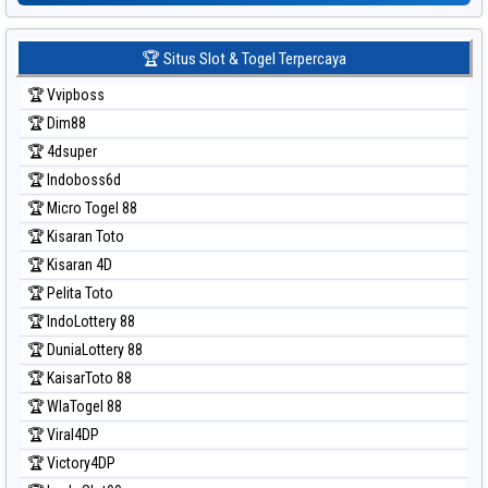
Prediksi Sydney Lottery 6d
Prediksi Sydney Lotto
🏆 Situs Slot & Togel Terpercaya
Prediksi Sydney Pools 6d
🏆 Vvipboss
Prediksi Taipei
🏆 Dim88
Prediksi Taiwan
🏆 4dsuper
🏆 Indoboss6d
🏆 Micro Togel 88
🏆 Kisaran Toto
🏆 Kisaran 4D
🏆 Pelita Toto
🏆 IndoLottery 88
🏆 DuniaLottery 88
🏆 KaisarToto 88
🏆 WlaTogel 88
🏆 Viral4DP
🏆 Victory4DP