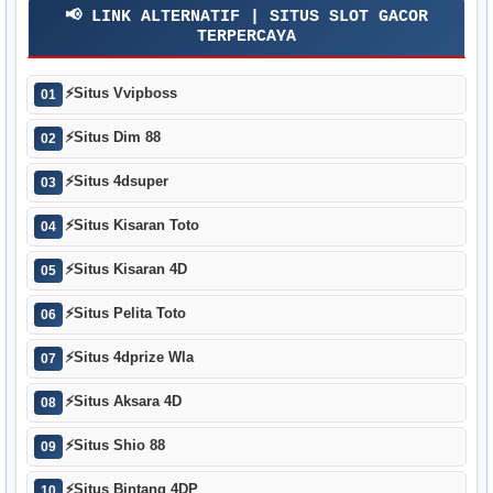
📢 LINK ALTERNATIF | SITUS SLOT GACOR
TERPERCAYA
⚡
Situs Vvipboss
01
⚡
Situs Dim 88
02
⚡
Situs 4dsuper
03
⚡
Situs Kisaran Toto
04
⚡
Situs Kisaran 4D
05
⚡
Situs Pelita Toto
06
⚡
Situs 4dprize Wla
07
⚡
Situs Aksara 4D
08
⚡
Situs Shio 88
09
⚡
Situs Bintang 4DP
10