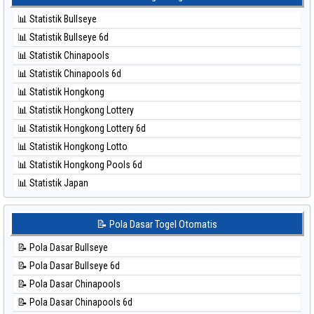
⚽ Bola Hitam Kuda Lari
⚽ Bola Merah Taiwan
📊 Statistik Bullseye
⚽ Bola Hitam Magnum Cambodia
📊 Statistik Bullseye 6d
⚽ Bola Hitam Nagoya
📊 Statistik Chinapools
⚽ Bola Hitam North Carolina Day
📊 Statistik Chinapools 6d
⚽ Bola Hitam Pcso
📊 Statistik Hongkong
⚽ Bola Hitam Sao Paulo
📊 Statistik Hongkong Lottery
⚽ Bola Hitam Singapore
📊 Statistik Hongkong Lottery 6d
⚽ Bola Hitam Sydney
📊 Statistik Hongkong Lotto
⚽ Bola Hitam Sydney Lottery
📊 Statistik Hongkong Pools 6d
⚽ Bola Hitam Sydney Lottery 6d
📊 Statistik Japan
⚽ Bola Hitam Sydney Lotto
📊 Statistik Japan 6d
⚽ Bola Hitam Sydney Pools 6d
📊 Statistik Korea
📝 Pola Dasar Togel Otomatis
⚽ Bola Hitam Taipei
📊 Statistik Kuda Lari
⚽ Bola Hitam Taiwan
📝 Pola Dasar Bullseye
📊 Statistik Magnum Cambodia
📝 Pola Dasar Bullseye 6d
📊 Statistik Nagoya
📝 Pola Dasar Chinapools
📊 Statistik New York Midday
📝 Pola Dasar Chinapools 6d
📊 Statistik North Carolina Day