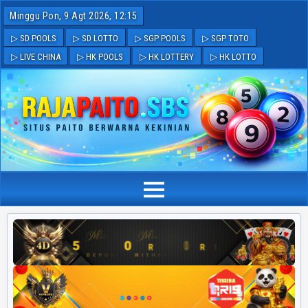
Minggu Pon, 9 Agt 2026, 12:15
▷ SD POOLS
▷ SD LOTTO
▷ SGP POOLS
▷ SGP TOTO
▷ LIVE CHINA
▷ HK POOLS
▷ HK LOTTERY
▷ HK LOTTO