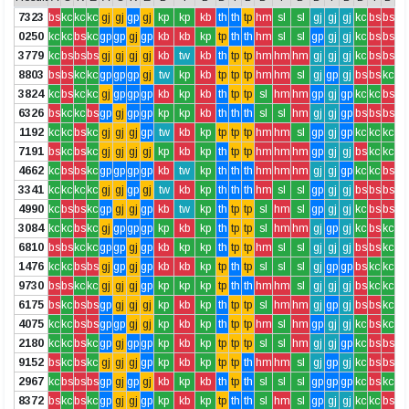
7323
bs
kc
kc
kc
gj
gj
gp
gj
kp
kp
kb
th
th
tp
hm
sl
sl
gj
gj
gj
kc
bs
bs
0250
kc
kc
bs
kc
gp
gp
gj
gp
kb
kb
kp
tp
th
th
hm
sl
sl
gp
gj
gj
kc
bs
bs
3779
kc
bs
bs
bs
gj
gj
gj
gj
kb
tw
kb
th
tp
tp
hm
hm
hm
gj
gj
gj
kc
bs
bs
8803
bs
bs
kc
kc
gp
gp
gp
gj
tw
kp
kb
tp
tp
tp
hm
hm
sl
gj
gp
gj
bs
bs
kc
3824
kc
bs
kc
kc
gj
gp
gp
gp
kb
kp
kb
th
tp
tp
sl
hm
hm
gp
gj
gp
kc
kc
bs
6326
bs
kc
kc
bs
gp
gj
gp
gp
kp
kp
kb
th
th
th
sl
sl
hm
gj
gj
gp
bs
bs
bs
1192
kc
kc
bs
kc
gj
gj
gj
gp
tw
kb
kp
tp
tp
tp
hm
hm
sl
gp
gj
gp
kc
kc
kc
7191
bs
kc
bs
kc
gj
gj
gj
gj
kp
kb
kp
th
tp
tp
hm
hm
hm
gp
gj
gj
bs
kc
kc
4662
kc
bs
bs
kc
gp
gp
gp
gp
kb
tw
kp
th
th
th
hm
hm
hm
gj
gj
gp
kc
kc
bs
3341
kc
kc
kc
kc
gj
gj
gp
gj
tw
kb
kp
th
th
th
hm
sl
sl
gp
gj
gj
bs
bs
bs
4990
kc
bs
bs
kc
gp
gj
gj
gp
kb
tw
kp
th
tp
tp
sl
hm
sl
gp
gj
gj
kc
bs
bs
3084
kc
kc
bs
kc
gj
gp
gp
gp
kp
kb
kp
th
tp
tp
sl
hm
hm
gj
gp
gj
kc
bs
kc
6810
bs
bs
kc
kc
gp
gp
gj
gp
kb
kp
kp
th
tp
tp
hm
sl
sl
gj
gj
gj
bs
bs
kc
1476
kc
kc
bs
bs
gj
gp
gj
gp
kb
kb
kp
tp
th
tp
sl
sl
sl
gj
gp
gp
bs
kc
kc
9730
bs
bs
kc
kc
gj
gj
gj
gp
kp
kp
kp
tp
th
th
hm
hm
sl
gj
gj
gj
bs
kc
kc
6175
bs
kc
bs
bs
gp
gj
gj
gj
kp
kb
kp
th
tp
tp
sl
hm
hm
gj
gp
gj
bs
bs
kc
4075
kc
kc
bs
bs
gp
gp
gj
gj
kp
kb
kp
th
tp
tp
hm
sl
hm
gp
gj
gj
kc
bs
kc
2180
kc
kc
bs
kc
gp
gj
gp
gp
kp
kb
kp
tp
tp
tp
sl
sl
hm
gj
gj
gp
kc
bs
bs
9152
bs
kc
bs
kc
gj
gj
gj
gp
kp
kb
kp
tp
tp
th
hm
hm
sl
gj
gp
gj
kc
bs
bs
2967
kc
bs
bs
bs
gp
gj
gp
gj
kb
kp
kb
th
tp
th
sl
sl
sl
gp
gp
gp
kc
bs
kc
8372
bs
kc
bs
kc
gp
gj
gj
gp
kp
kb
kp
tp
th
th
sl
hm
sl
gp
gj
gj
kc
kc
bs