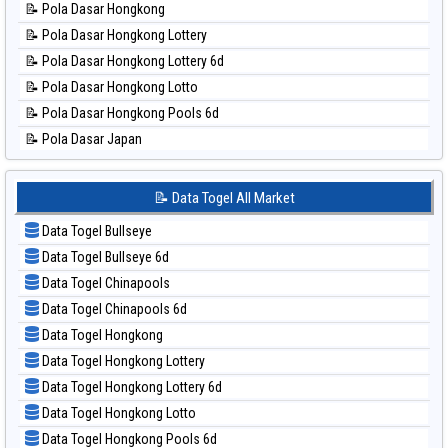
📝 Pola Dasar Hongkong
📊 Statistik Pcso
📝 Pola Dasar Hongkong Lottery
📊 Statistik Pennsylvania Day
📝 Pola Dasar Hongkong Lottery 6d
📊 Statistik Sao Paulo
📝 Pola Dasar Hongkong Lotto
📊 Statistik Singapore
📝 Pola Dasar Hongkong Pools 6d
📊 Statistik Sydney
📝 Pola Dasar Japan
📊 Statistik Sydney Lottery
📝 Pola Dasar Japan 6d
📊 Statistik Sydney Lottery 6d
📝 Pola Dasar Korea
📝 Data Togel All Market
📊 Statistik Sydney Lotto
📝 Pola Dasar Kuda Lari
📊 Statistik Sydney Pools 6d
Data Togel Bullseye
📝 Pola Dasar Magnum Cambodia
📊 Statistik Taipei
Data Togel Bullseye 6d
📝 Pola Dasar Nagoya
📊 Statistik Taiwan
Data Togel Chinapools
📝 Pola Dasar North Carolina Day
Data Togel Chinapools 6d
📝 Pola Dasar Pcso
Data Togel Hongkong
📝 Pola Dasar Sao Paulo
Data Togel Hongkong Lottery
📝 Pola Dasar Singapore
Data Togel Hongkong Lottery 6d
📝 Pola Dasar Sydney
Data Togel Hongkong Lotto
📝 Pola Dasar Sydney Lottery
Data Togel Hongkong Pools 6d