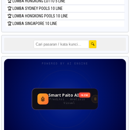
🏆 LOMBA HONGKONG LOTTO 5 LINE
🏆 LOMBA SYDNEY POOLS 10 LINE
🏆 LOMBA HONGKONG POOLS 10 LINE
🏆 LOMBA SINGAPORE 10 LINE
🔍
POWERED BY AI ENGINE
Smart Paito AI
NEW
🤖
Prediksi · Analisis ·
Visual