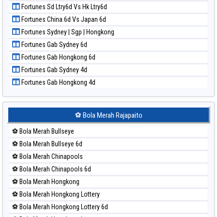
Fortunes Sd Ltry6d Vs Hk Ltry6d
Paito Harian New York Midday
Fortunes China 6d Vs Japan 6d
Paito Harian North Carolina Day
Fortunes Sydney | Sgp | Hongkong
Paito Harian Pcso
Fortunes Gab Sydney 6d
Paito Harian Pennsylvania Day
Fortunes Gab Hongkong 6d
Paito Harian Sao Paulo
Fortunes Gab Sydney 4d
Paito Harian Singapore
Fortunes Gab Hongkong 4d
Paito Harian Sydney
Paito Harian Sydney Lottery
Paito Harian Sydney Lottery 6d
⚽ Bola Merah Rajapaito
Paito Harian Sydney Lotto
⚽ Bola Merah Bullseye
Paito Harian Sydney Pools 6d
⚽ Bola Merah Bullseye 6d
Paito Harian Taipei
⚽ Bola Merah Chinapools
Paito Harian Taiwan
⚽ Bola Merah Chinapools 6d
⚽ Bola Merah Hongkong
⚽ Bola Merah Hongkong Lottery
⚽ Bola Merah Hongkong Lottery 6d