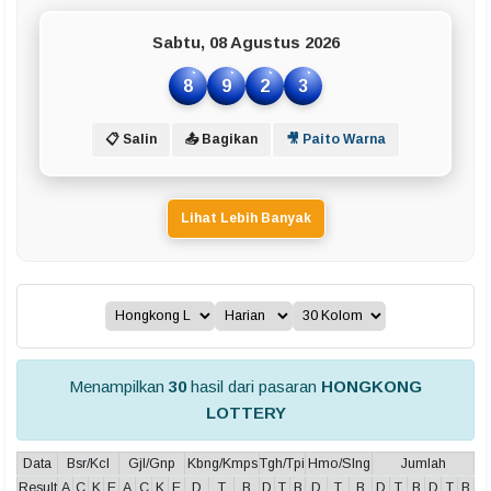
Sabtu, 08 Agustus 2026
8
9
2
3
📋 Salin
📤 Bagikan
🎥 Paito Warna
Lihat Lebih Banyak
Menampilkan
30
hasil dari pasaran
HONGKONG
LOTTERY
Data
Bsr/Kcl
Gjl/Gnp
Kbng/Kmps
Tgh/Tpi
Hmo/Slng
Jumlah
Result
A
C
K
E
A
C
K
E
D
T
B
D
T
B
D
T
B
D
T
B
D
T
B