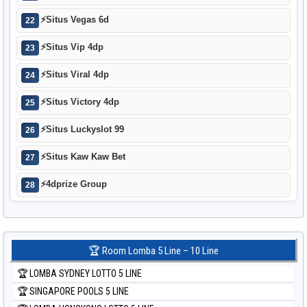
⚡
Situs Vegas 6d
22
⚡
Situs Vip 4dp
23
⚡
Situs Viral 4dp
24
⚡
Situs Victory 4dp
25
⚡
Situs Luckyslot 99
26
⚡
Situs Kaw Kaw Bet
27
⚡
4dprize Group
28
🏆 Room Lomba 5 Line – 10 Line
🏆 LOMBA SYDNEY LOTTO 5 LINE
🏆 SINGAPORE POOLS 5 LINE