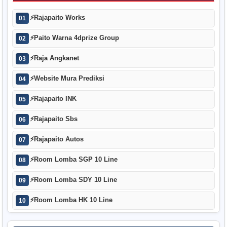
⚡
Rajapaito Works
01
⚡
Paito Warna 4dprize Group
02
⚡
Raja Angkanet
03
⚡
Website Mura Prediksi
04
⚡
Rajapaito INK
05
⚡
Rajapaito Sbs
06
⚡
Rajapaito Autos
07
⚡
Room Lomba SGP 10 Line
08
⚡
Room Lomba SDY 10 Line
09
⚡
Room Lomba HK 10 Line
10