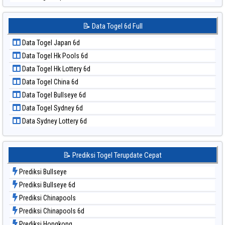
📝 Pola Dasar Sydney Lotto
Data Togel Japan 6d
📝 Pola Dasar Sydney Pools 6d
Data Togel Korea
📝 Data Togel 6d Full
📝 Pola Dasar Taipei
Data Togel Kuda Lari
📝 Pola Dasar Taiwan
Data Togel Japan 6d
Data Togel Magnum Cambodia
Data Togel Hk Pools 6d
Data Togel Nagoya
Data Togel Hk Lottery 6d
Data Togel North Carolina Day
Data Togel China 6d
Data Togel Pcso
Data Togel Bullseye 6d
Data Togel Sao Paulo
Data Togel Sydney 6d
Data Togel Singapore
Data Sydney Lottery 6d
Data Togel Sydney
Data Togel Sydney Lottery
Data Togel Sydney Lottery 6d
📝 Prediksi Togel Terupdate Cepat
Data Togel Sydney Lotto
Prediksi Bullseye
Data Togel Sydney Pools 6d
Prediksi Bullseye 6d
Data Togel Taipei
Prediksi Chinapools
Data Togel Taiwan
Prediksi Chinapools 6d
Prediksi Hongkong