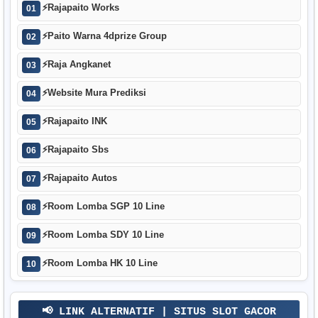
⚡
Rajapaito Works
01
⚡
Paito Warna 4dprize Group
02
⚡
Raja Angkanet
03
⚡
Website Mura Prediksi
04
⚡
Rajapaito INK
05
⚡
Rajapaito Sbs
06
⚡
Rajapaito Autos
07
⚡
Room Lomba SGP 10 Line
08
⚡
Room Lomba SDY 10 Line
09
⚡
Room Lomba HK 10 Line
10
📢 LINK ALTERNATIF | SITUS SLOT GACOR