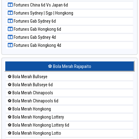
Paito Harian New York Midday
Fortunes China 6d Vs Japan 6d
Paito Harian North Carolina Day
Fortunes Sydney | Sgp | Hongkong
Paito Harian Pcso
Fortunes Gab Sydney 6d
Paito Harian Pennsylvania Day
Fortunes Gab Hongkong 6d
Paito Harian Sao Paulo
Fortunes Gab Sydney 4d
Paito Harian Singapore
Fortunes Gab Hongkong 4d
Paito Harian Sydney
Paito Harian Sydney Lottery
Paito Harian Sydney Lottery 6d
⚽ Bola Merah Rajapaito
Paito Harian Sydney Lotto
⚽ Bola Merah Bullseye
Paito Harian Sydney Pools 6d
⚽ Bola Merah Bullseye 6d
Paito Harian Taipei
⚽ Bola Merah Chinapools
Paito Harian Taiwan
⚽ Bola Merah Chinapools 6d
⚽ Bola Merah Hongkong
⚽ Bola Merah Hongkong Lottery
⚽ Bola Merah Hongkong Lottery 6d
⚽ Bola Merah Hongkong Lotto