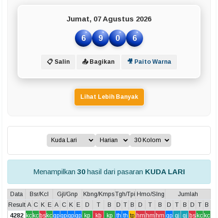
Jumat, 07 Agustus 2026
6
9
0
6
📋 Salin
📤 Bagikan
🎥 Paito Warna
Lihat Lebih Banyak
Menampilkan
30
hasil dari pasaran
KUDA LARI
Data
Bsr/Kcl
Gjl/Gnp
Kbng/Kmps
Tgh/Tpi
Hmo/Slng
Jumlah
Result
A
C
K
E
A
C
K
E
D
T
B
D
T
B
D
T
B
D
T
B
D
T
B
4282
kc
kc
bs
kc
gp
gp
gp
gp
kp
kb
kp
th
th
tp
hm
hm
hm
gp
gj
gj
bs
kc
kc