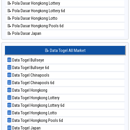
📝 Pola Dasar Hongkong Lottery
📊 Statistik Pennsylvania Day
📝 Pola Dasar Hongkong Lottery 6d
📊 Statistik Sao Paulo
📝 Pola Dasar Hongkong Lotto
📊 Statistik Singapore
📝 Pola Dasar Hongkong Pools 6d
📊 Statistik Sydney
📝 Pola Dasar Japan
📊 Statistik Sydney Lottery
📝 Pola Dasar Japan 6d
📊 Statistik Sydney Lottery 6d
📝 Pola Dasar Korea
📝 Data Togel All Market
📊 Statistik Sydney Lotto
📝 Pola Dasar Kuda Lari
📊 Statistik Sydney Pools 6d
Data Togel Bullseye
📝 Pola Dasar Magnum Cambodia
📊 Statistik Taipei
Data Togel Bullseye 6d
📝 Pola Dasar Nagoya
📊 Statistik Taiwan
Data Togel Chinapools
📝 Pola Dasar North Carolina Day
Data Togel Chinapools 6d
📝 Pola Dasar Pcso
Data Togel Hongkong
📝 Pola Dasar Sao Paulo
Data Togel Hongkong Lottery
📝 Pola Dasar Singapore
Data Togel Hongkong Lottery 6d
📝 Pola Dasar Sydney
Data Togel Hongkong Lotto
📝 Pola Dasar Sydney Lottery
Data Togel Hongkong Pools 6d
📝 Pola Dasar Sydney Lottery 6d
Data Togel Japan