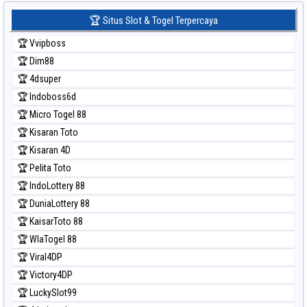
Prediksi Sydney Lotto
🏆 Situs Slot & Togel Terpercaya
Prediksi Sydney Pools 6d
🏆 Vvipboss
Prediksi Taipei
🏆 Dim88
Prediksi Taiwan
🏆 4dsuper
🏆 Indoboss6d
🏆 Micro Togel 88
🏆 Kisaran Toto
🏆 Kisaran 4D
🏆 Pelita Toto
🏆 IndoLottery 88
🏆 DuniaLottery 88
🏆 KaisarToto 88
🏆 WlaTogel 88
🏆 Viral4DP
🏆 Victory4DP
🏆 LuckySlot99