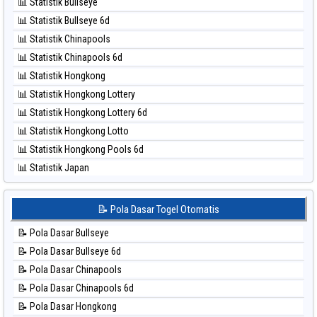
⚽ Bola Merah Taiwan
📊 Statistik Bullseye
⚽ Bola Hitam Magnum Cambodia
📊 Statistik Bullseye 6d
⚽ Bola Hitam Nagoya
📊 Statistik Chinapools
⚽ Bola Hitam North Carolina Day
📊 Statistik Chinapools 6d
⚽ Bola Hitam Pcso
📊 Statistik Hongkong
⚽ Bola Hitam Sao Paulo
📊 Statistik Hongkong Lottery
⚽ Bola Hitam Singapore
📊 Statistik Hongkong Lottery 6d
⚽ Bola Hitam Sydney
📊 Statistik Hongkong Lotto
⚽ Bola Hitam Sydney Lottery
📊 Statistik Hongkong Pools 6d
⚽ Bola Hitam Sydney Lottery 6d
📊 Statistik Japan
⚽ Bola Hitam Sydney Lotto
📊 Statistik Japan 6d
⚽ Bola Hitam Sydney Pools 6d
📊 Statistik Korea
📝 Pola Dasar Togel Otomatis
⚽ Bola Hitam Taipei
📊 Statistik Kuda Lari
⚽ Bola Hitam Taiwan
📝 Pola Dasar Bullseye
📊 Statistik Magnum Cambodia
📝 Pola Dasar Bullseye 6d
📊 Statistik Nagoya
📝 Pola Dasar Chinapools
📊 Statistik New York Midday
📝 Pola Dasar Chinapools 6d
📊 Statistik North Carolina Day
📝 Pola Dasar Hongkong
📊 Statistik Pcso