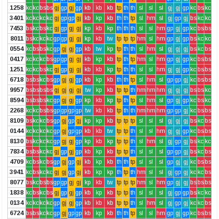
1258
kc
kc
bs
bs
gj
gp
gj
gp
kb
kb
kb
tp
th
th
sl
sl
sl
gj
gj
gp
kc
bs
kc
3401
kc
kc
kc
kc
gj
gp
gp
gj
kb
kp
kb
th
th
tp
sl
hm
sl
gj
gp
gj
bs
kc
kc
7453
bs
kc
bs
kc
gj
gp
gj
gj
kp
kb
kp
th
th
th
sl
sl
hm
gp
gj
gp
kc
bs
bs
8011
bs
kc
kc
kc
gp
gp
gj
gj
kp
kb
tw
tp
tp
tp
hm
sl
hm
gp
gj
gp
bs
kc
kc
0554
kc
bs
bs
kc
gp
gj
gj
gp
kb
tw
kp
tp
th
th
sl
hm
sl
gj
gj
gj
bs
kc
bs
0417
kc
kc
kc
bs
gp
gp
gj
gj
kb
kp
kb
tp
th
tp
hm
sl
hm
gp
gj
gp
kc
bs
bs
1251
kc
kc
bs
kc
gj
gp
gj
gj
kb
kb
kp
tp
th
th
sl
sl
hm
gj
gj
gp
kc
bs
bs
6718
bs
bs
kc
bs
gp
gj
gj
gp
kb
kp
kb
th
th
tp
sl
hm
sl
gp
gp
gj
kc
bs
bs
9957
bs
bs
bs
bs
gj
gj
gj
gj
tw
kp
kb
tp
tp
th
hm
hm
hm
gj
gj
gj
bs
bs
kc
8594
bs
bs
bs
kc
gp
gj
gj
gp
kp
kb
kp
tp
th
tp
sl
hm
sl
gp
gj
gp
kc
bs
kc
2268
kc
kc
bs
bs
gp
gp
gp
gp
tw
kb
kb
tp
th
th
hm
hm
hm
gp
gp
gj
kc
bs
bs
8109
bs
kc
kc
bs
gp
gj
gp
gj
kp
kp
kb
tp
tp
tp
sl
sl
sl
gj
gj
gj
bs
kc
bs
0144
kc
kc
kc
kc
gp
gj
gp
gp
kb
kb
tw
tp
tp
th
sl
sl
hm
gj
gj
gp
kc
bs
bs
8130
bs
kc
kc
kc
gp
gj
gj
gp
kp
kb
kp
tp
tp
th
sl
hm
sl
gj
gp
gj
bs
kc
kc
7834
bs
bs
kc
kc
gj
gp
gj
gp
kb
kp
kb
tp
tp
th
sl
sl
sl
gp
gp
gj
bs
kc
bs
4709
kc
bs
kc
bs
gp
gj
gp
gj
kb
kp
kb
th
th
tp
sl
sl
sl
gp
gj
gj
kc
bs
bs
3941
kc
bs
kc
kc
gj
gj
gp
gj
kb
kp
kp
th
tp
th
hm
sl
sl
gj
gp
gj
kc
kc
bs
8077
bs
kc
bs
bs
gp
gp
gj
gj
kp
kb
tw
tp
tp
tp
hm
sl
hm
gp
gj
gj
bs
bs
bs
1838
kc
bs
kc
bs
gj
gp
gj
gp
kb
kp
kb
tp
tp
th
sl
sl
sl
gj
gp
gp
bs
kc
kc
0134
kc
kc
kc
kc
gp
gj
gj
gp
kb
kb
kb
tp
tp
th
sl
hm
sl
gj
gp
gj
kc
kc
bs
6724
bs
bs
kc
kc
gp
gj
gp
gp
kb
kp
kb
th
th
tp
sl
sl
hm
gp
gj
gp
kc
bs
bs