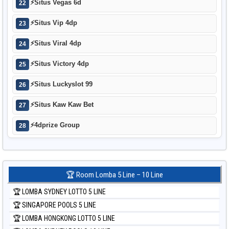
⚡
Situs Vegas 6d
22
⚡
Situs Vip 4dp
23
⚡
Situs Viral 4dp
24
⚡
Situs Victory 4dp
25
⚡
Situs Luckyslot 99
26
⚡
Situs Kaw Kaw Bet
27
⚡
4dprize Group
28
🏆 Room Lomba 5 Line – 10 Line
🏆 LOMBA SYDNEY LOTTO 5 LINE
🏆 SINGAPORE POOLS 5 LINE
🏆 LOMBA HONGKONG LOTTO 5 LINE