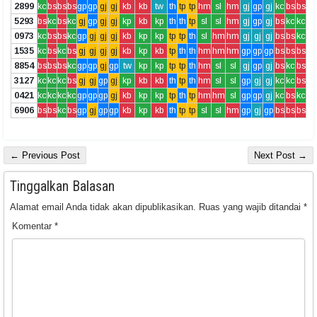
2899
kc
bs
bs
bs
gp
gp
gj
gj
kb
kb
tw
th
tp
tp
hm
sl
hm
gj
gp
gj
kc
bs
bs
5293
bs
kc
bs
kc
gj
gp
gj
gj
kp
kb
kp
th
th
tp
sl
sl
hm
gj
gp
gj
bs
kc
kc
0973
kc
bs
bs
kc
gp
gj
gj
gj
kb
kp
kp
tp
tp
th
sl
hm
hm
gj
gj
gj
bs
bs
kc
1535
kc
bs
kc
bs
gj
gj
gj
gj
kb
kp
kb
tp
th
th
hm
hm
hm
gp
gp
gp
bs
bs
bs
8854
bs
bs
bs
kc
gp
gp
gj
gp
tw
kp
kp
tp
tp
th
hm
sl
sl
gj
gp
gj
bs
kc
bs
3127
kc
kc
kc
bs
gj
gj
gp
gj
kp
kb
kb
th
tp
th
hm
sl
sl
gp
gj
gj
kc
kc
bs
0421
kc
kc
kc
kc
gp
gp
gp
gj
kb
kp
kp
tp
th
tp
hm
hm
sl
gp
gp
gj
kc
bs
kc
6906
bs
bs
kc
bs
gp
gj
gp
gp
kb
kp
kb
th
tp
tp
sl
sl
hm
gp
gj
gp
bs
bs
bs
← Previous Post
Next Post →
Tinggalkan Balasan
Alamat email Anda tidak akan dipublikasikan.
Ruas yang wajib ditandai
*
Komentar
*