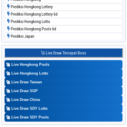
Prediksi Hongkong Lottery
Prediksi Hongkong Lottery 6d
Prediksi Hongkong Lotto
Prediksi Hongkong Pools 6d
Prediksi Japan
Prediksi Japan 6d
Prediksi Korea
🚀 Live Draw Tercepat Boss
Prediksi Kuda Lari
🚀
Live Hongkong Pools
Prediksi Magnum Cambodia
Prediksi Nagoya
🚀
Live Hongkong Lotto
Prediksi North Carolina Day
🚀
Live Draw Taiwan
Prediksi Pcso
🚀
Live Draw SGP
Prediksi Sao Paulo
🚀
Live Draw China
Prediksi Singapore
🚀
Live Draw SDY Lotto
Prediksi Sydney
🚀
Prediksi Sydney Lottery
Live Draw SDY Pools
Prediksi Sydney Lottery 6d