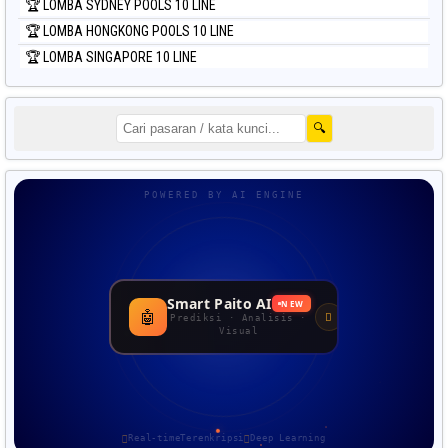
🏆 LOMBA SYDNEY POOLS 10 LINE
🏆 LOMBA HONGKONG POOLS 10 LINE
🏆 LOMBA SINGAPORE 10 LINE
🔍
POWERED BY AI ENGINE
Smart Paito AI
NEW
🤖
Prediksi · Analisis ·
Visual
Real-time
Terenkripsi
Deep Learning