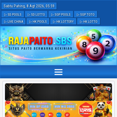
Sabtu Pahing, 8 Agt 2026, 05:59
▷ SD POOLS
▷ SD LOTTO
▷ SGP POOLS
▷ SGP TOTO
▷ LIVE CHINA
▷ HK POOLS
▷ HK LOTTERY
▷ HK LOTTO