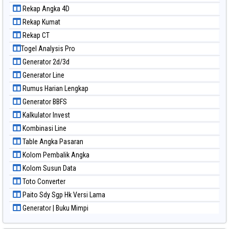
Paito Warna Nagoya
Rekap Angka 4D
Paito Warna New York Midday
Rekap Kumat
Paito Warna North Carolina Day
Rekap CT
Paito Warna Pcso
Togel Analysis Pro
Paito Warna Pennsylvania Day
Generator 2d/3d
Paito Warna Sao Paulo
Generator Line
Paito Warna Singapore
Rumus Harian Lengkap
Paito Warna Sydney
Generator BBFS
Paito Warna Sydney Lottery
Kalkulator Invest
Paito Warna Sydney Lottery 6d
Kombinasi Line
Paito Warna Sydney Lotto
Table Angka Pasaran
Paito Warna Sydney Pools 6d
Kolom Pembalik Angka
Paito Warna Taipei
Kolom Susun Data
Paito Warna Taiwan
Toto Converter
Paito Sdy Sgp Hk Versi Lama
Generator | Buku Mimpi