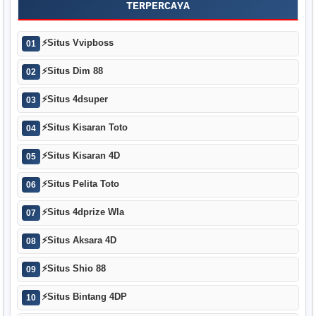
TERPERCAYA
⚡
Situs Vvipboss
01
⚡
Situs Dim 88
02
⚡
Situs 4dsuper
03
⚡
Situs Kisaran Toto
04
⚡
Situs Kisaran 4D
05
⚡
Situs Pelita Toto
06
⚡
Situs 4dprize Wla
07
⚡
Situs Aksara 4D
08
⚡
Situs Shio 88
09
⚡
Situs Bintang 4DP
10