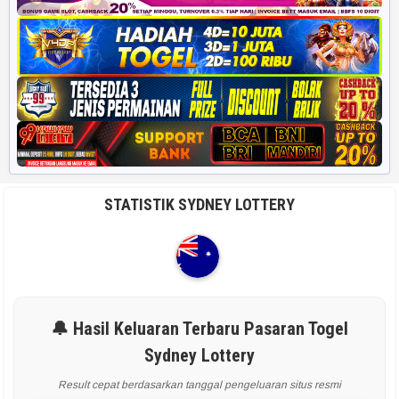
STATISTIK SYDNEY LOTTERY
🔔 Hasil Keluaran Terbaru Pasaran Togel
Sydney Lottery
Result cepat berdasarkan tanggal pengeluaran situs resmi