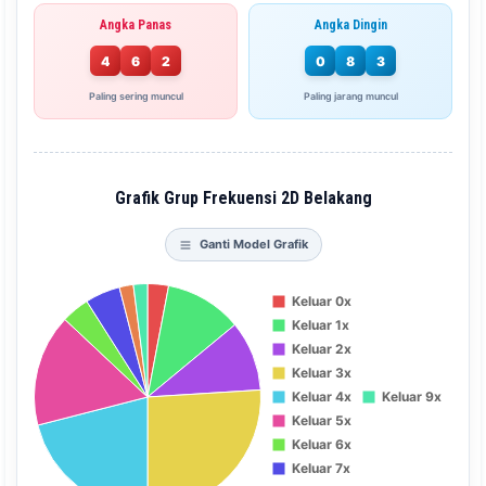
Angka Panas
Angka Dingin
4
6
2
0
8
3
Paling sering muncul
Paling jarang muncul
Grafik Grup Frekuensi 2D Belakang
Ganti Model Grafik