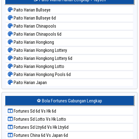
Paito Harian Bullseye
Paito Harian Bullseye 6d
Paito Harian Chinapools
Paito Harian Chinapools 6d
Paito Harian Hongkong
Paito Harian Hongkong Lottery
Paito Harian Hongkong Lottery 6d
Paito Harian Hongkong Lotto
Paito Harian Hongkong Pools 6d
Paito Harian Japan
Paito Harian Japan 6d
Paito Harian Korea
⚽ Bola Fortunes Gabungan Lengkap
Paito Harian Kuda Lari
Fortunes Sd 6d Vs Hk 6d
Paito Harian Magnum Cambodia
Fortunes Sd Lotto Vs Hk Lotto
Paito Harian Nagoya
Fortunes Sd Ltry6d Vs Hk Ltry6d
Paito Harian New York Midday
Fortunes China 6d Vs Japan 6d