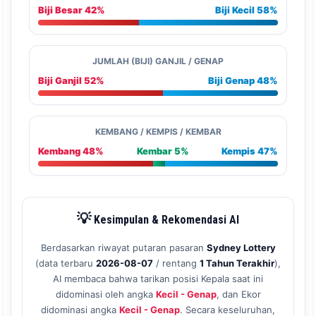
Biji Besar 42%
Biji Kecil 58%
JUMLAH (BIJI) GANJIL / GENAP
Biji Ganjil 52%
Biji Genap 48%
KEMBANG / KEMPIS / KEMBAR
Kembang 48%
Kembar 5%
Kempis 47%
💡
Kesimpulan & Rekomendasi AI
Berdasarkan riwayat putaran pasaran
Sydney Lottery
(data terbaru
2026-08-07
/ rentang
1 Tahun Terakhir
),
AI membaca bahwa tarikan posisi Kepala saat ini
didominasi oleh angka
Kecil - Genap
, dan Ekor
didominasi angka
Kecil - Genap
. Secara keseluruhan,