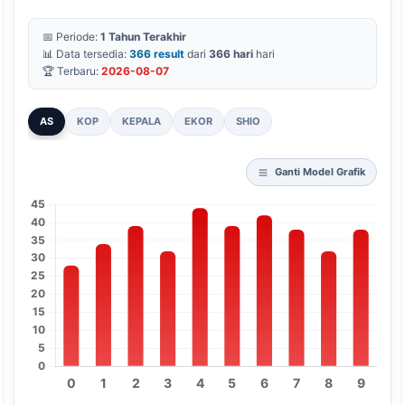
📅 Periode:
1 Tahun Terakhir
📊 Data tersedia:
366 result
dari
366 hari
hari
🏆 Terbaru:
2026-08-07
AS
KOP
KEPALA
EKOR
SHIO
Ganti Model Grafik