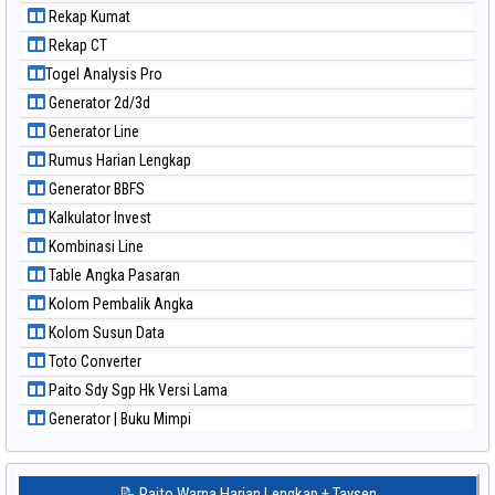
Paito Warna New York Midday
Rekap Kumat
Paito Warna North Carolina Day
Rekap CT
Paito Warna Pcso
Togel Analysis Pro
Paito Warna Pennsylvania Day
Generator 2d/3d
Paito Warna Sao Paulo
Generator Line
Paito Warna Singapore
Rumus Harian Lengkap
Paito Warna Sydney
Generator BBFS
Paito Warna Sydney Lottery
Kalkulator Invest
Paito Warna Sydney Lottery 6d
Kombinasi Line
Paito Warna Sydney Lotto
Table Angka Pasaran
Paito Warna Sydney Pools 6d
Kolom Pembalik Angka
Paito Warna Taipei
Kolom Susun Data
Paito Warna Taiwan
Toto Converter
Paito Sdy Sgp Hk Versi Lama
Generator | Buku Mimpi
📝 Paito Warna Harian Lengkap + Taysen