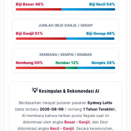
Biji Besar 46%
Biji Kecil 54%
JUMLAH (BIJI) GANJIL / GENAP
Biji Ganjil 51%
Biji Genap 48%
KEMBANG / KEMPIS / KEMBAR
Kembang 50%
Kembar 12%
Kempis 38%
💡
Kesimpulan & Rekomendasi AI
Berdasarkan riwayat putaran pasaran
Sydney Lotto
(data terbaru
2026-08-06
/ rentang
1 Tahun Terakhir
),
AI membaca bahwa tarikan posisi Kepala saat ini
didominasi oleh angka
Besar - Ganjil
, dan Ekor
didominasi angka
Kecil - Ganjil
. Secara keseluruhan,