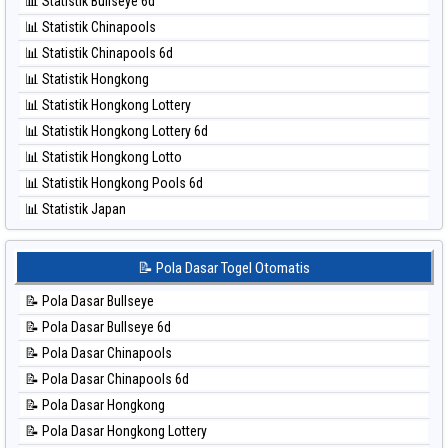
📊 Statistik Bullseye 6d
⚽ Bola Hitam Nagoya
📊 Statistik Chinapools
⚽ Bola Hitam North Carolina Day
📊 Statistik Chinapools 6d
⚽ Bola Hitam Pcso
📊 Statistik Hongkong
⚽ Bola Hitam Sao Paulo
📊 Statistik Hongkong Lottery
⚽ Bola Hitam Singapore
📊 Statistik Hongkong Lottery 6d
⚽ Bola Hitam Sydney
📊 Statistik Hongkong Lotto
⚽ Bola Hitam Sydney Lottery
📊 Statistik Hongkong Pools 6d
⚽ Bola Hitam Sydney Lottery 6d
📊 Statistik Japan
⚽ Bola Hitam Sydney Lotto
📊 Statistik Japan 6d
⚽ Bola Hitam Sydney Pools 6d
📊 Statistik Korea
📝 Pola Dasar Togel Otomatis
⚽ Bola Hitam Taipei
📊 Statistik Kuda Lari
⚽ Bola Hitam Taiwan
📝 Pola Dasar Bullseye
📊 Statistik Magnum Cambodia
📝 Pola Dasar Bullseye 6d
📊 Statistik Nagoya
📝 Pola Dasar Chinapools
📊 Statistik New York Midday
📝 Pola Dasar Chinapools 6d
📊 Statistik North Carolina Day
📝 Pola Dasar Hongkong
📊 Statistik Pcso
📝 Pola Dasar Hongkong Lottery
📊 Statistik Pennsylvania Day